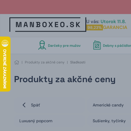
U vás:
Utorok 11.8.
GARANCIA
98,23%
Darčeky pre mužov
Debny s páčidl
|
Produkty za akčné ceny
|
Sladkosti
Produkty za akčné ceny
Späť
Americké candy
Luxusný popcorn
Sušienky, tyčinky