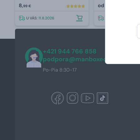
8,
od
8,
99 €
99 €
U VÁS:
11.8.2026
U VÁS:
11.8.2026
+421 944 766 858
podpora@manboxeo.sk
Po-Pia 8:30-17