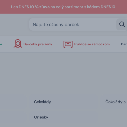
Len DNES
10 % zľava
na celý sortiment s kódom
DNES10
.
om
Darčeky pre ženy
Truhlice so zámočkom
Dar
Čokolády
Čokolády s
Oriešky