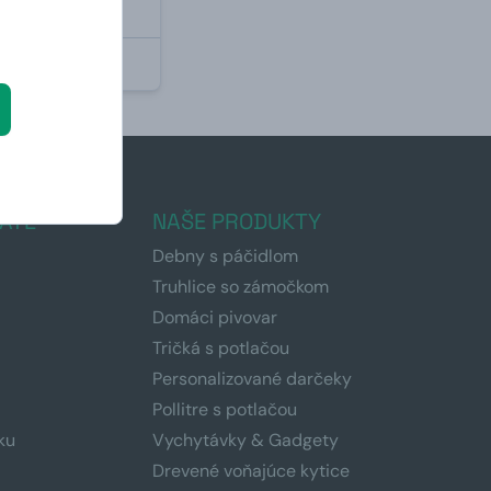
NÉ
ÁTE
NAŠE PRODUKTY
Debny s páčidlom
Truhlice so zámočkom
Domáci pivovar
Tričká s potlačou
Personalizované darčeky
Pollitre s potlačou
ku
Vychytávky & Gadgety
Drevené voňajúce kytice