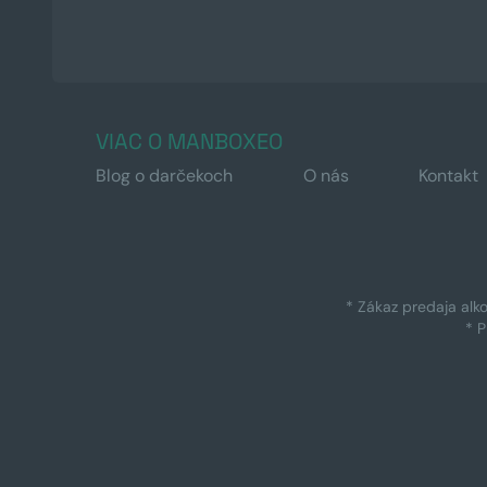
VIAC O MANBOXEO
Blog o darčekoch
O nás
Kontakt
* Zákaz predaja alk
* 