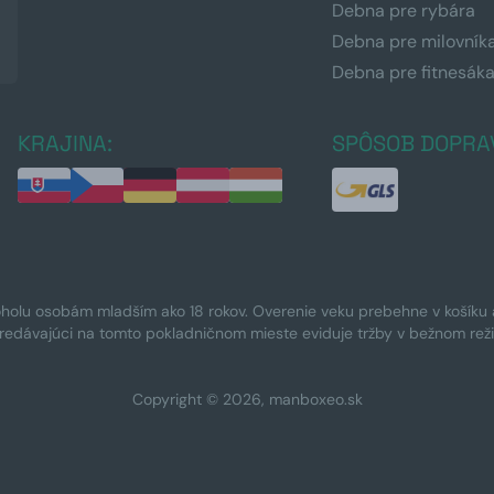
Debna pre rybára
Debna pre milovník
Debna pre fitnesák
KRAJINA:
SPÔSOB DOPRA
oholu osobám mladším ako 18 rokov. Overenie veku prebehne v košíku a 
Predávajúci na tomto pokladničnom mieste eviduje tržby v bežnom rež
Copyright © 2026, manboxeo.sk