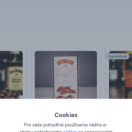
Vypredané
Cookies
s Jack
Čokoláda plnená likérom
Noblesná č
Pre vaše pohodlné používanie nášho e-
g
Baileys 90 g
Venezuela 
shopu potrebujeme
súhlas
so spracovaním