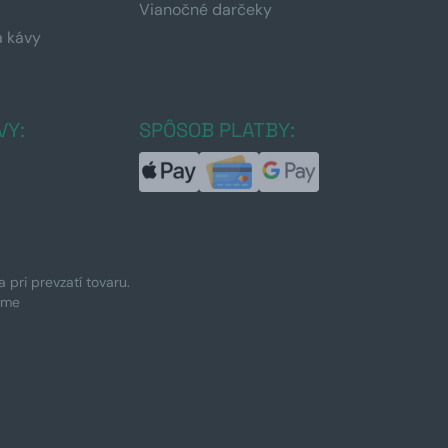
Vianočné darčeky
a kávy
a
VY:
SPÔSOB PLATBY:
pri prevzatí tovaru.
ime