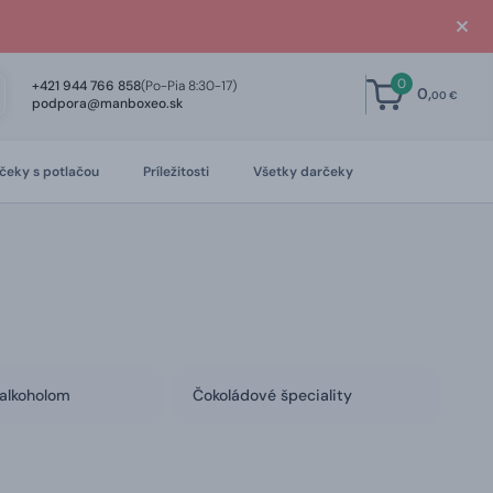
0
+421 944 766 858
(Po-Pia 8:30-17)
0,
00 €
podpora@manboxeo.sk
čeky s potlačou
Príležitosti
Všetky darčeky
 alkoholom
Čokoládové špeciality