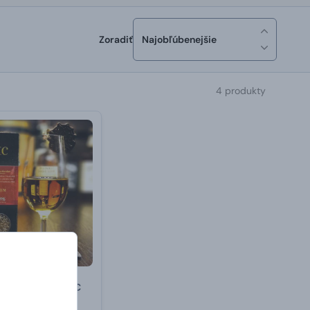
Zoradiť
Najobľúbenejšie
4 produkty
okoláda k rumu XC
70 % 24 g