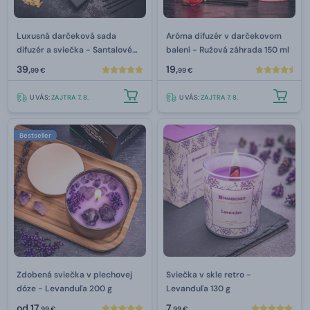
Luxusná darčeková sada
Aróma difuzér v darčekovom
difuzér a sviečka - Santalové
balení - Ružová záhrada 150 ml
drevo & Pomaranč
39,
19,
99 €
99 €
U VÁS:
ZAJTRA 7. 8.
U VÁS:
ZAJTRA 7. 8.
Bestseller
Zdobená sviečka v plechovej
Sviečka v skle retro -
dóze - Levanduľa 200 g
Levanduľa 130 g
od
17,
7,
99 €
99 €