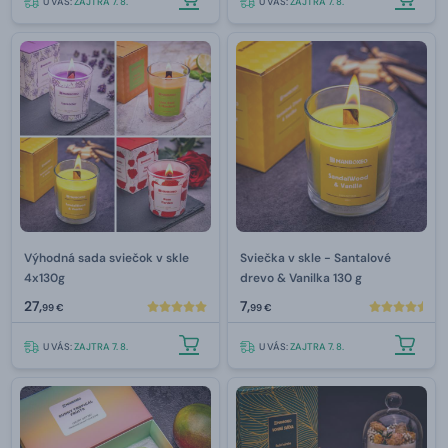
U VÁS:
ZAJTRA 7. 8.
U VÁS:
ZAJTRA 7. 8.
Výhodná sada sviečok v skle
Sviečka v skle - Santalové
4x130g
drevo & Vanilka 130 g
27,
7,
99 €
99 €
U VÁS:
ZAJTRA 7. 8.
U VÁS:
ZAJTRA 7. 8.