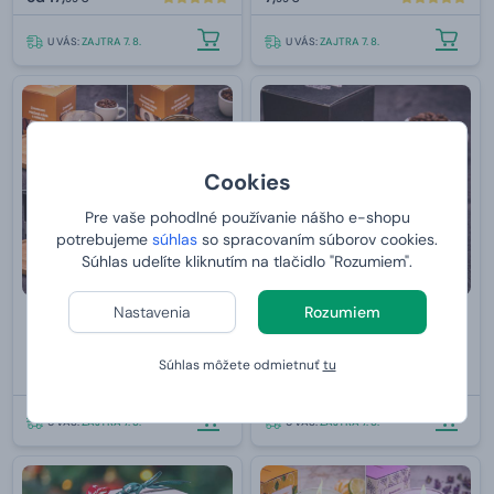
U VÁS:
ZAJTRA 7. 8.
U VÁS:
ZAJTRA 7. 8.
Cookies
Pre vaše pohodlné používanie nášho e-shopu
potrebujeme
súhlas
so spracovaním súborov cookies.
Súhlas udelíte kliknutím na tlačidlo "Rozumiem".
Nastavenia
Rozumiem
Výhodná sada sviečok 2v1 v
2v1 Sviečka v cestovnom
kávovom pohári 2x230 g
hrnčeku na kávu - Pražená
Súhlas môžete odmietnuť
tu
káva 230 g
23,
11,
99 €
99 €
U VÁS:
ZAJTRA 7. 8.
U VÁS:
ZAJTRA 7. 8.