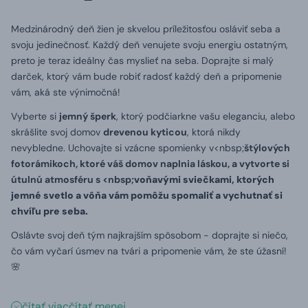
Medzinárodný deň žien je skvelou príležitosťou osláviť seba a
svoju jedinečnosť. Každý deň venujete svoju energiu ostatným,
preto je teraz ideálny čas myslieť na seba. Doprajte si malý
darček, ktorý vám bude robiť radosť každý deň a pripomenie
vám, aká ste výnimočná!
Vyberte si
jemný šperk
, ktorý podčiarkne vašu eleganciu, alebo
skrášlite svoj domov
drevenou kyticou
, ktorá nikdy
nevybledne. Uchovajte si vzácne spomienky v<nbsp;
štýlových
fotorámikoch, ktoré váš domov naplnia láskou, a vytvorte si
útulnú atmosféru s <nbsp;
voňavými sviečkami, ktorých
jemné svetlo a vôňa vám pomôžu spomaliť a vychutnať si
chvíľu pre seba.
Oslávte svoj deň tým najkrajším spôsobom - doprajte si niečo,
čo vám vyčarí úsmev na tvári a pripomenie vám, že ste úžasní!
🌸
čítať viac
čítať menej