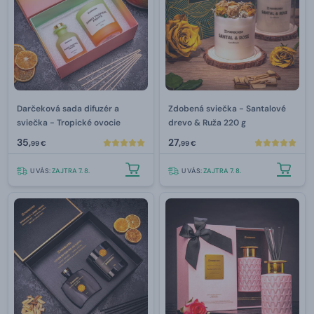
Darčeková sada difuzér a
Zdobená sviečka - Santalové
sviečka - Tropické ovocie
drevo & Ruža 220 g
35,
27,
99 €
99 €
U VÁS:
ZAJTRA 7. 8.
U VÁS:
ZAJTRA 7. 8.