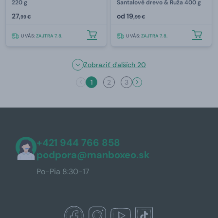
220 g
Santalové drevo & Ruža 400 g
27,
od
19,
99 €
99 €
U VÁS:
ZAJTRA 7. 8.
U VÁS:
ZAJTRA 7. 8.
Zobraziť ďalších 20
1
2
3
+421 944 766 858
podpora@manboxeo.sk
Po-Pia 8:30-17