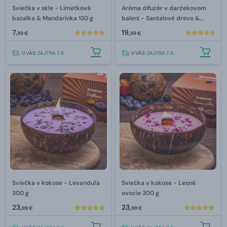
Sviečka v skle - Limetková
Aróma difuzér v darčekovom
bazalka & Mandarínka 130 g
balení - Santalové drevo &
Vanilka 150 ml
7,
19,
99 €
99 €
U VÁS:
ZAJTRA 7. 8.
U VÁS:
ZAJTRA 7. 8.
Sviečka v kokose - Levanduľa
Sviečka v kokose - Lesné
300 g
ovocie 300 g
23,
23,
99 €
99 €