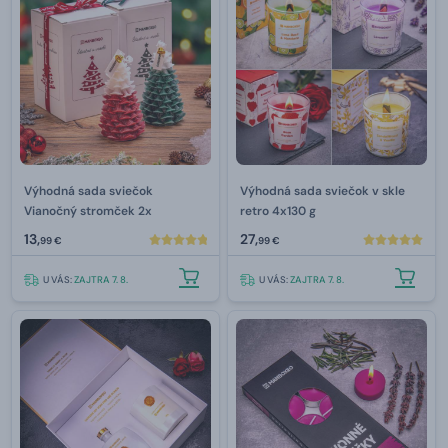
Výhodná sada sviečok
Výhodná sada sviečok v skle
Vianočný stromček 2x
retro 4x130 g
13,
27,
99 €
99 €
U VÁS:
ZAJTRA 7. 8.
U VÁS:
ZAJTRA 7. 8.