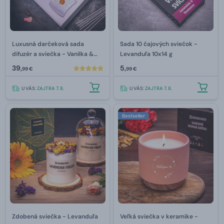
Luxusná darčeková sada
Sada 10 čajových sviečok -
difuzér a sviečka - Vanilka &
Levanduľa 10x14 g
Ruže
39,
5,
99 €
99 €
U VÁS:
ZAJTRA 7. 8.
U VÁS:
ZAJTRA 7. 8.
Bestseller
Zdobená sviečka - Levanduľa
Veľká sviečka v keramike -