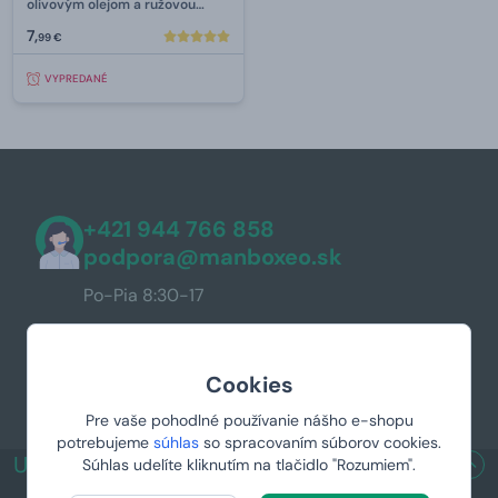
olivovým olejom a ružovou
vodou 75 ml
7,
99 €
VYPREDANÉ
+421 944 766 858
podpora@manboxeo.sk
Po-Pia 8:30-17
Cookies
Pre vaše pohodlné používanie nášho e-shopu
potrebujeme
súhlas
so spracovaním súborov cookies.
UŽITOČNÉ ODKAZY
Súhlas udelíte kliknutím na tlačidlo "Rozumiem".