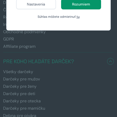
Doručenie a platba
Nastavenia
Rozumiem
Časté otázky (FAQ)
Reklamácia a vrátenie tovaru
Súhlas môžete odmietnuť
tu
Informácie k darčekom
Obchodné podmienky
GDPR
Affiliate program
PRE KOHO HĽADÁTE DARČEK?
Všetky darčeky
Darčeky pre mužov
Darčeky pre ženy
Darčeky pre deti
Darčeky pre otecka
Darčeky pre mamičku
Debna pre pivára