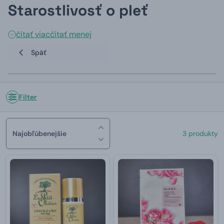
Starostlivosť o pleť
čítať viac
čítať menej
Späť
Filter
Najobľúbenejšie
3 produkty