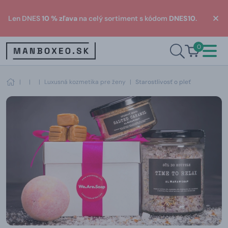
Len DNES
10 % zľava
na celý sortiment s kódom
DNES10
.
0
|
|
|
Luxusná kozmetika pre ženy
|
Starostlivosť o pleť