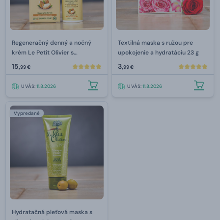
Regeneračný denný a nočný
Textilná maska s ružou pre
krém Le Petit Olivier s
upokojenie a hydratáciu 23 g
arganovým olejom 50 ml
15,
3,
99 €
99 €
U VÁS:
11.8.2026
U VÁS:
11.8.2026
Vypredané
Hydratačná pleťová maska s