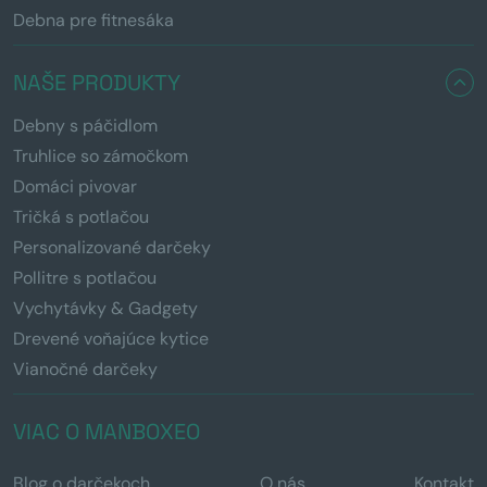
Debna pre fitnesáka
NAŠE PRODUKTY
Debny s páčidlom
Truhlice so zámočkom
Domáci pivovar
Tričká s potlačou
Personalizované darčeky
Pollitre s potlačou
Vychytávky & Gadgety
Drevené voňajúce kytice
Vianočné darčeky
VIAC O MANBOXEO
Blog o darčekoch
O nás
Kontakt