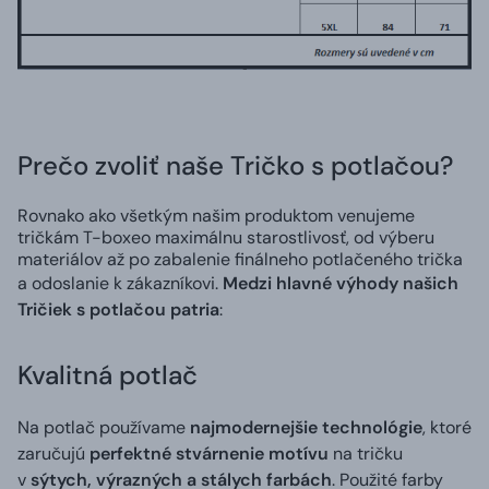
Prečo zvoliť naše Tričko s potlačou?
Rovnako ako všetkým našim produktom venujeme
tričkám T-boxeo maximálnu starostlivosť, od výberu
materiálov až po zabalenie finálneho potlačeného trička
a odoslanie k zákazníkovi.
Medzi hlavné výhody našich
Tričiek s potlačou patria
:
Kvalitná potlač
Na potlač používame
najmodernejšie technológie
, ktoré
zaručujú
perfektné stvárnenie motívu
na tričku
v
sýtych, výrazných a stálych farbách
. Použité farby