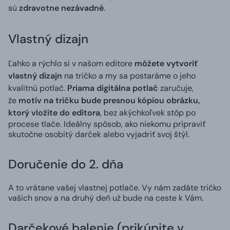
sú
zdravotne nezávadné
.
Vlastný dizajn
Ľahko a rýchlo si v našom editore
môžete vytvoriť
vlastný dizajn
na tričko a my sa postaráme o jeho
kvalitnú potlač.
Priama digitálna potlač
zaručuje,
že
motív na tričku bude presnou kópiou obrázku,
ktorý vložíte do editora
, bez akýchkoľvek stôp po
procese tlače. Ideálny spôsob, ako niekomu pripraviť
skutočne osobitý darček alebo vyjadriť svoj štýl.
Doručenie do 2. dňa
A to vrátane vašej vlastnej potlače. Vy nám zadáte tričko
vašich snov a na druhý deň už bude na ceste k Vám.
Darčekové balenie (prikúpite v