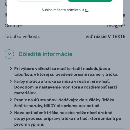
farby):
Súhlas môžete odmietnuť
tu
iba šedá farba melange:
85% bavlna, 15% viskóza
Gramáž:
190g/m²
Tabuľka veľkostí:
viď nižšie V TEXTE
Dôležité informácie
Pri výbere veľkosti sa musíte riadiť nasledujúcou
tabuľkou, v ktorej sú uvedené presné rozmery trička.
Farby motívu a trička sa môžu v reáli mierne líšiť.
Dôvodom je nastavenie monitora a rozdielnosť šarží
materiálov.
Pranie na 40 stupňov. Nedávajte do sušičky. Tričko
žehlite naruby, NIKDY nie priamo cez potlač.
Novo potlačené tričko na sebe môže niesť drobné
stopy procesu prípravy trička na tlač, ktoré zmiznú po
prvom vypraní.