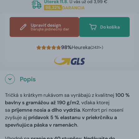
Utorok 11.8.
U vás už od 3,99 €
98,32%
GARANCIA
Upraviť design
Do košíka
Darujte jedinečný dar
98%
Heureka
(2431×)
Popis
Tričká s krátkym rukávom sa vyrábajú z kvalitnej
100 %
bavlny s gramážou až 190 g/m2
, vďaka ktorej
sa
príjemne nosia a dlho vydržia
. Komfort pri nosení
zvyšuje aj
prídavok 5 % elastanu v priekrčníku a
spevňujúca páska v ramenách
.
Vhodné na
pranie na 40 stupňov. Nedávajte do