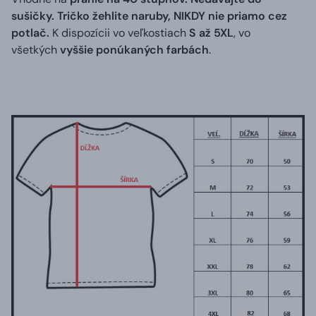
sušičky. Tričko žehlite naruby, NIKDY nie priamo cez
potlač.
K dispozícii vo veľkostiach
S až 5XL
, vo
všetkých
vyššie ponúkaných farbách
.