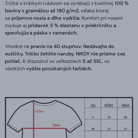
Tričká s krátkym rukávom sa vyrábajú z kvalitnej
100 %
bavlny s gramážou až 190 g/m2
, vďaka ktorej
sa
príjemne nosia a dlho vydržia
. Komfort pri nosení
zvyšuje aj
prídavok 5 % elastanu v priekrčníku a
spevňujúca páska v ramenách
.
Vhodné na
pranie na 40 stupňov. Nedávajte do
sušičky. Tričko žehlite naruby, NIKDY nie priamo cez
potlač.
K dispozícii vo veľkostiach
S až 5XL
, vo
všetkých
vyššie ponúkaných farbách
.