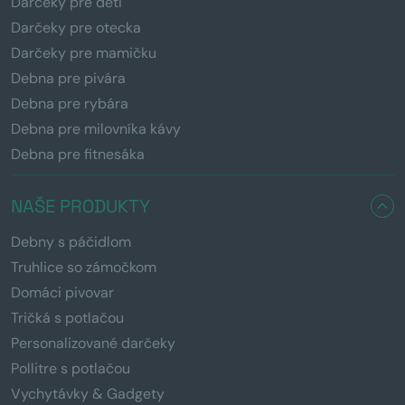
Darčeky pre deti
Darčeky pre otecka
Darčeky pre mamičku
Debna pre pivára
Debna pre rybára
Debna pre milovníka kávy
Debna pre fitnesáka
NAŠE PRODUKTY
Debny s páčidlom
Truhlice so zámočkom
Domáci pivovar
Tričká s potlačou
Personalizované darčeky
Pollitre s potlačou
Vychytávky & Gadgety