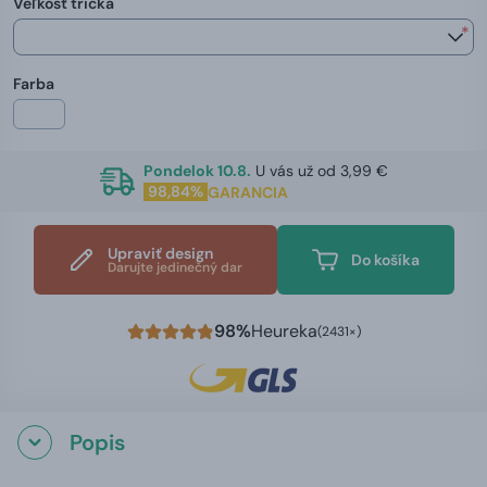
Veľkosť trička
*
Farba
Pondelok 10.8.
U vás už od 3,99 €
98,84%
GARANCIA
Upraviť design
Do košíka
Darujte jedinečný dar
98%
Heureka
(2431×)
Popis