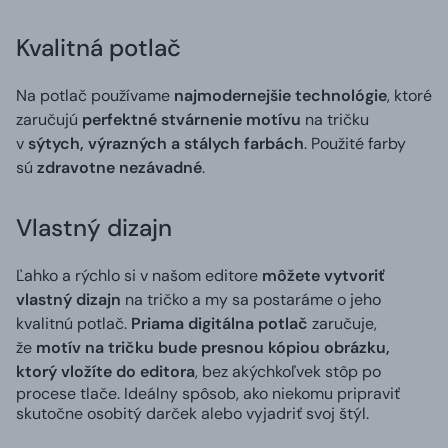
Kvalitná potlač
Na potlač používame
najmodernejšie technológie
, ktoré
zaručujú
perfektné stvárnenie motívu
na tričku
v
sýtych, výrazných a stálych farbách
. Použité farby
sú
zdravotne nezávadné
.
Vlastný dizajn
Ľahko a rýchlo si v našom editore
môžete vytvoriť
vlastný dizajn
na tričko a my sa postaráme o jeho
kvalitnú potlač.
Priama digitálna potlač
zaručuje,
že
motív na tričku bude presnou kópiou obrázku,
ktorý vložíte do editora
, bez akýchkoľvek stôp po
procese tlače. Ideálny spôsob, ako niekomu pripraviť
skutočne osobitý darček alebo vyjadriť svoj štýl.