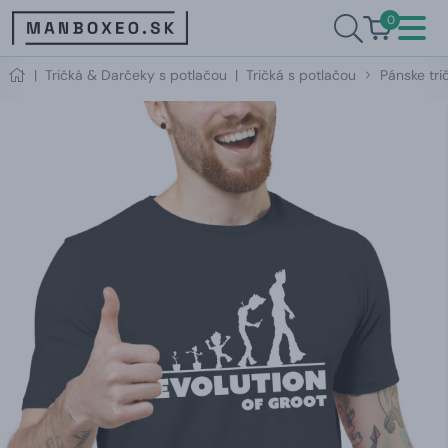
0
|
Tričká & Darčeky s potlačou
|
Tričká s potlačou
Pánske tri