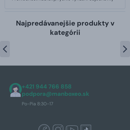
Najpredávanejšie produkty v
kategórii
+421 944 766 858
podpora@manboxeo.sk
Po-Pia 8:30-17