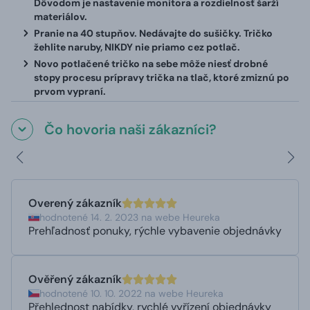
Dôvodom je nastavenie monitora a rozdielnosť šarží
materiálov.
Pranie na 40 stupňov. Nedávajte do sušičky. Tričko
žehlite naruby, NIKDY nie priamo cez potlač.
Novo potlačené tričko na sebe môže niesť drobné
stopy procesu prípravy trička na tlač, ktoré zmiznú po
prvom vypraní.
Čo hovoria naši zákazníci?
Overený zákazník
hodnotené 14. 2. 2023 na webe Heureka
Prehľadnosť ponuky, rýchle vybavenie objednávky
Ověřený zákazník
hodnotené 10. 10. 2022 na webe Heureka
Přehlednost nabídky, rychlé vyřízení objednávky