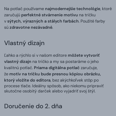
Na potlač používame
najmodernejšie technológie
, ktoré
zaručujú
perfektné stvárnenie motívu
na tričku
v
sýtych, výrazných a stálych farbách
. Použité farby
sú
zdravotne nezávadné
.
Vlastný dizajn
Ľahko a rýchlo si v našom editore
môžete vytvoriť
vlastný dizajn
na tričko a my sa postaráme o jeho
kvalitnú potlač.
Priama digitálna potlač
zaručuje,
že
motív na tričku bude presnou kópiou obrázku,
ktorý vložíte do editora
, bez akýchkoľvek stôp po
procese tlače. Ideálny spôsob, ako niekomu pripraviť
skutočne osobitý darček alebo vyjadriť svoj štýl.
Doručenie do 2. dňa