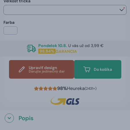
Veľkosť trička
*
Farba
Pondelok 10.8.
U vás už od 3,99 €
98,84%
GARANCIA
Upraviť design
Do košíka
Darujte jedinečný dar
98%
Heureka
(2431×)
Popis