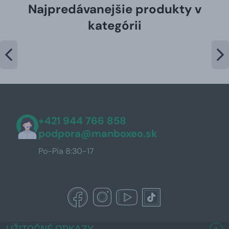
Najpredávanejšie produkty v
kategórii
+421 944 766 858
podpora@manboxeo.sk
Po-Pia 8:30-17
UŽITOČNÉ ODKAZY