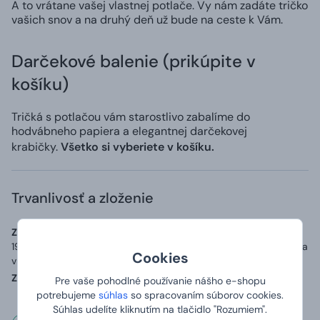
A to vrátane vašej vlastnej potlače. Vy nám zadáte tričko
vašich snov a na druhý deň už bude na ceste k Vám.
Darčekové balenie (prikúpite v
košíku)
Tričká s potlačou vám starostlivo zabalíme do
hodvábneho papiera a elegantnej darčekovej
krabičky.
Všetko si vyberiete v košíku.
Trvanlivosť a zloženie
Zoznam zložiek (zloženie):
Materiál: 100% bavlna o gramáži až
190 g/m2, přídavek 5 % elastanu v průkrčníku a zpevňující páska
Cookies
v ramenou.
Země původu:
Vyrobeno v Bangladéši, potištěno v ČR
Pre vaše pohodlné používanie nášho e-shopu
potrebujeme
súhlas
so spracovaním súborov cookies.
Súhlas udelíte kliknutím na tlačidlo "Rozumiem".