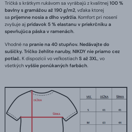
Tričká s krátkym rukávom sa vyrábajú z kvalitnej
100 %
bavlny s gramážou až 190 g/m2
, vďaka ktorej
sa
príjemne nosia a dlho vydržia
. Komfort pri nosení
zvyšuje aj
prídavok 5 % elastanu v priekrčníku a
spevňujúca páska v ramenách
.
Vhodné na
pranie na 40 stupňov. Nedávajte do
sušičky. Tričko žehlite naruby, NIKDY nie priamo cez
potlač.
K dispozícii vo veľkostiach
S až 3XL
, vo
všetkých
vyššie ponúkaných farbách
.