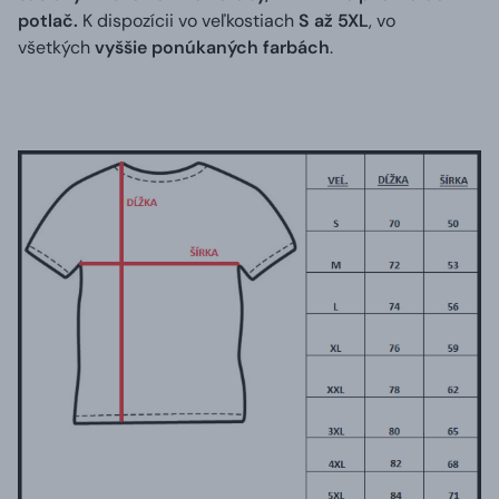
potlač.
K dispozícii vo veľkostiach
S až 5XL
, vo
všetkých
vyššie ponúkaných farbách
.