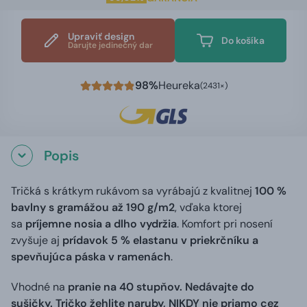
Upraviť design
Do košíka
Darujte jedinečný dar
98%
Heureka
(2431×)
Popis
Tričká s krátkym rukávom sa vyrábajú z kvalitnej
100 %
bavlny s gramážou až 190 g/m2
, vďaka ktorej
sa
príjemne nosia a dlho vydržia
. Komfort pri nosení
zvyšuje aj
prídavok 5 % elastanu v priekrčníku a
spevňujúca páska v ramenách
.
Vhodné na
pranie na 40 stupňov. Nedávajte do
sušičky. Tričko žehlite naruby, NIKDY nie priamo cez