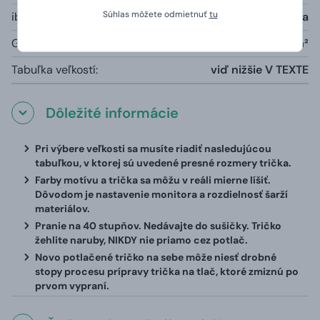
Súhlas môžete odmietnuť
tu
iba šedá farba melange:
85% bavlna, 15% viskóza
Gramáž:
190g/m²
Tabuľka veľkostí:
viď nižšie V TEXTE
Dôležité informácie
Pri výbere veľkosti sa musíte riadiť nasledujúcou
tabuľkou, v ktorej sú uvedené presné rozmery trička.
Farby motívu a trička sa môžu v reáli mierne líšiť.
Dôvodom je nastavenie monitora a rozdielnosť šarží
materiálov.
Pranie na 40 stupňov. Nedávajte do sušičky. Tričko
žehlite naruby, NIKDY nie priamo cez potlač.
Novo potlačené tričko na sebe môže niesť drobné
stopy procesu prípravy trička na tlač, ktoré zmiznú po
prvom vypraní.