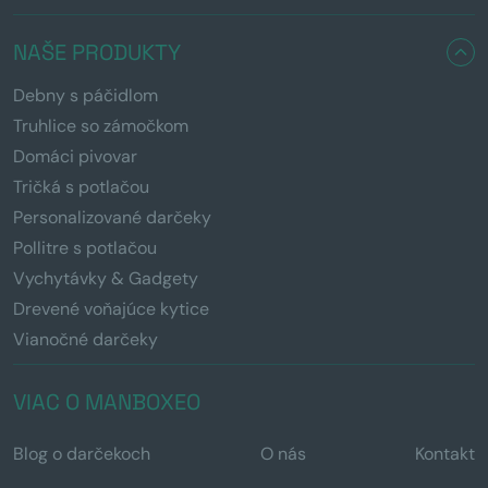
NAŠE PRODUKTY
Debny s páčidlom
Truhlice so zámočkom
Domáci pivovar
Tričká s potlačou
Personalizované darčeky
Pollitre s potlačou
Vychytávky & Gadgety
Drevené voňajúce kytice
Vianočné darčeky
VIAC O MANBOXEO
Blog o darčekoch
O nás
Kontakt