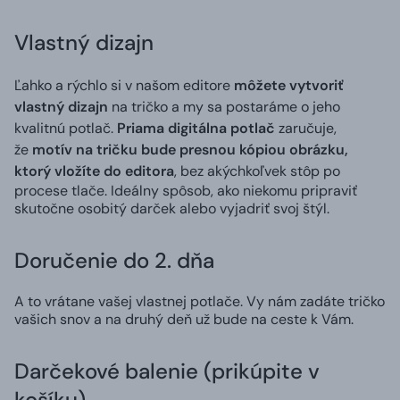
Vlastný dizajn
Ľahko a rýchlo si v našom editore
môžete vytvoriť
vlastný dizajn
na tričko a my sa postaráme o jeho
kvalitnú potlač.
Priama digitálna potlač
zaručuje,
že
motív na tričku bude presnou kópiou obrázku,
ktorý vložíte do editora
, bez akýchkoľvek stôp po
procese tlače. Ideálny spôsob, ako niekomu pripraviť
skutočne osobitý darček alebo vyjadriť svoj štýl.
Doručenie do 2. dňa
A to vrátane vašej vlastnej potlače. Vy nám zadáte tričko
vašich snov a na druhý deň už bude na ceste k Vám.
Darčekové balenie (prikúpite v
košíku)