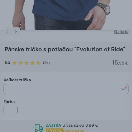
Galéria
Pánske tričko s potlačou "Evolution of Ride"
15,
5,0
(2×)
99 €
Veľkosť trička
*
Farba
ZAJTRA
U vás už od 3,99 €
99,02%
GARANCIA