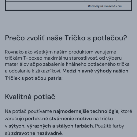
Prečo zvoliť naše Tričko s potlačou?
Rovnako ako všetkým našim produktom venujeme
tričkám T-boxeo maximálnu starostlivosť, od výberu
materiálov až po zabalenie finálneho potlačeného trička
a odoslanie k zákazníkovi.
Medzi hlavné výhody našich
Tričiek s potlačou patria
:
Kvalitná potlač
Na potlač používame
najmodernejšie technológie
, ktoré
zaručujú
perfektné stvárnenie motívu
na tričku
v
sýtych, výrazných a stálych farbách
. Použité farby
sú
zdravotne nezávadné
.