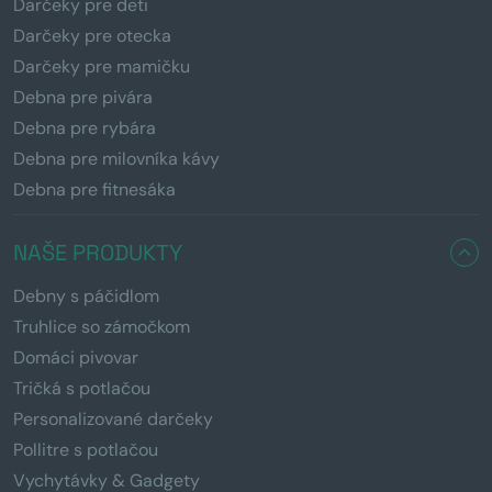
Darčeky pre deti
Darčeky pre otecka
Darčeky pre mamičku
Debna pre pivára
Debna pre rybára
Debna pre milovníka kávy
Debna pre fitnesáka
NAŠE PRODUKTY
Debny s páčidlom
Truhlice so zámočkom
Domáci pivovar
Tričká s potlačou
Personalizované darčeky
Pollitre s potlačou
Vychytávky & Gadgety