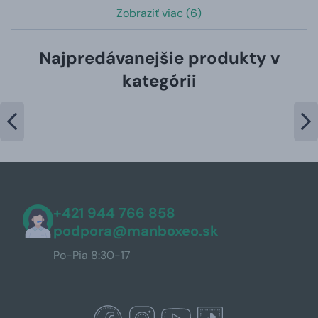
Zobraziť viac (6)
Najpredávanejšie produkty v
kategórii
+421 944 766 858
podpora@manboxeo.sk
Po-Pia 8:30-17