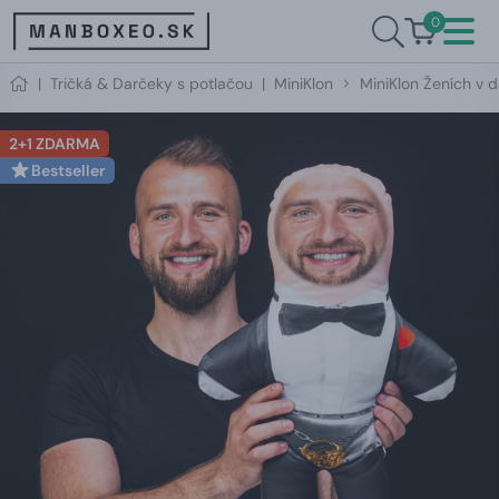
0
|
Tričká & Darčeky s potlačou
|
MiniKlon
MiniKlon Ženích v d
2+1 ZDARMA
Bestseller