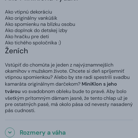
Ako vtipnú dekoráciu
Ako originálny vankúšik
Ako spomienku na blízku osobu
Ako doplnok do detskej izby
Ako hračku pre deti
Ako tichého spoločníka :)
Ženích
Vstúpiť do chomúta je jeden z najvýznamnejších
okamihov v mužskom živote. Chcete si deň spríjemniť
vtipnou spomienkou? Alebo by ste radi spestrili svadbu
kamaráta originálnym darčekom?
MiniKlon s jeho
tvárou
vo svadobnom obleku bude to pravé. Aby bolo
všetkým prítomným dámam jasné, že tento chlap už je
pre ostatných pasé, má okolo pása od nevesty nasadený
pás cudnosti.
Rozmery a váha