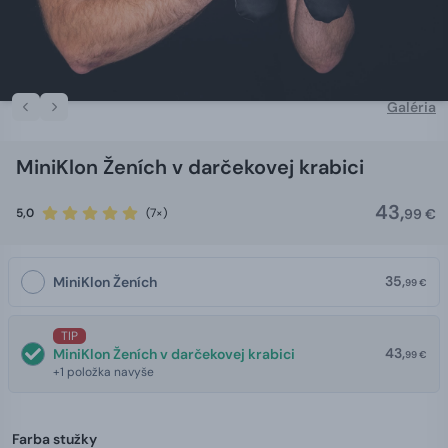
Galéria
MiniKlon Ženích v darčekovej krabici
43,
5,0
(7×)
99 €
35,
MiniKlon Ženích
99 €
TIP
43,
MiniKlon Ženích v darčekovej krabici
99 €
+1 položka navyše
Farba stužky