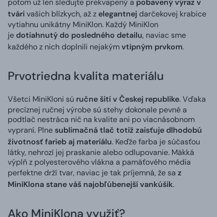
potom už len sledujte prekvapený a
pobavený výraz v
tvári
vašich blízkych, až z
elegantnej
darčekovej krabice
vytiahnu unikátny MiniKlon. Každý MiniKlon
je
dotiahnutý do posledného detailu
, naviac sme
každého z nich doplnili nejakým
vtipným prvkom
.
Prvotriedna kvalita materiálu
Všetci MiniKloni sú
ručne šití v Českej republike
. Vďaka
precíznej ručnej výrobe sú stehy dokonale pevné a
podtlač nestráca nič na kvalite ani po viacnásobnom
vypraní. Plne
sublimačná tlač totiž zaisťuje dlhodobú
životnosť farieb aj materiálu
. Keďže farba je súčasťou
látky, nehrozí jej praskanie alebo odlupovanie. Mäkká
výplň z polyesterového vlákna a pamäťového média
perfektne drží tvar, naviac je tak príjemná, že sa
z
MiniKlona stane váš najobľúbenejší vankúšik
.
Ako MiniKlona využiť?