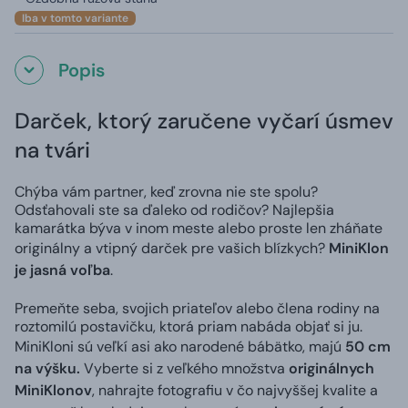
Iba v tomto variante
Popis
Darček, ktorý zaručene vyčarí úsmev
na tvári
Chýba vám partner, keď zrovna nie ste spolu?
Odsťahovali ste sa ďaleko od rodičov? Najlepšia
kamarátka býva v inom meste alebo proste len zháňate
originálny a vtipný darček pre vašich blízkych?
MiniKlon
je jasná voľba
.
Premeňte seba, svojich priateľov alebo člena rodiny na
roztomilú postavičku, ktorá priam nabáda objať si ju.
MiniKloni sú veľkí asi ako narodené bábätko, majú
50 cm
na výšku.
Vyberte si z veľkého množstva
originálnych
MiniKlonov
, nahrajte fotografiu v čo najvyššej kvalite a