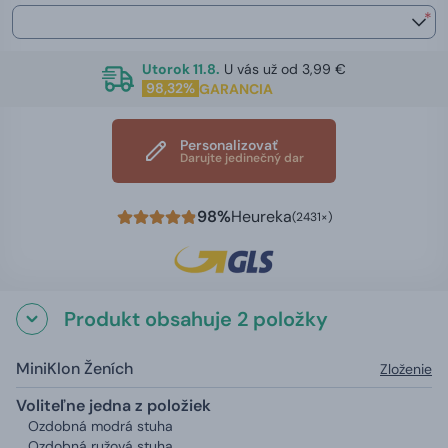
*
Utorok 11.8.
U vás už od 3,99 €
98,32%
GARANCIA
Personalizovať
Darujte jedinečný dar
98%
Heureka
(2431×)
Produkt obsahuje 2 položky
MiniKlon Ženích
Zloženie
Voliteľne jedna z položiek
Ozdobná modrá stuha
Ozdobná ružová stuha