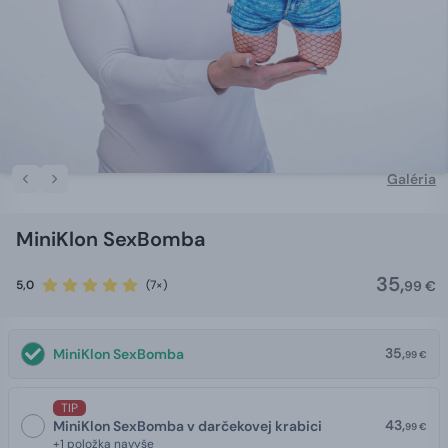
Galéria
MiniKlon SexBomba
35,
5,0
(7×)
99 €
35,
MiniKlon SexBomba
99 €
TIP
43,
MiniKlon SexBomba v darčekovej krabici
99 €
+1 položka navyše