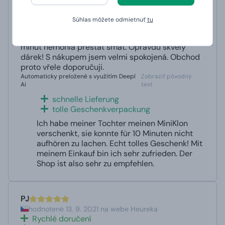
hodnotené 13. 9. 2021 na webe Manboxeo.de
rychlé dodání
Súhlas môžete odmietnuť
tu
skvělé dárkové balení
Dala jsem dceři MiniKlon jako dárek a ona se 10
minut nemohla přestat smát. Opravdu skvělý
dárek! S nákupem jsem velmi spokojená. Obchod
proto vřele doporučuji.
Automaticky preložené s využitím Deepl
Zobraziť pôvodný
Ai
text
schnelle Lieferung
tolle Geschenkverpackung
Ich habe meiner Tochter meinen MiniKlon
verschenkt, sie konnte für 10 Minuten nicht
aufhören zu lachen. Echt tolles Geschenk! Mit
meinem Einkauf bin ich sehr zufrieden. Der
Shop ist also sehr zu empfehlen.
PJ
hodnotené 13. 9. 2021 na webe Heureka
Rychlé doručení