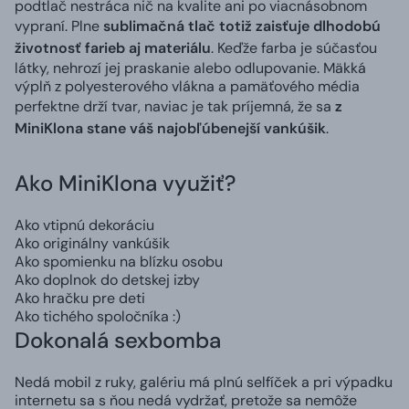
podtlač nestráca nič na kvalite ani po viacnásobnom
vypraní. Plne
sublimačná tlač totiž zaisťuje dlhodobú
životnosť farieb aj materiálu
. Keďže farba je súčasťou
látky, nehrozí jej praskanie alebo odlupovanie. Mäkká
výplň z polyesterového vlákna a pamäťového média
perfektne drží tvar, naviac je tak príjemná, že sa
z
MiniKlona stane váš najobľúbenejší vankúšik
.
Ako MiniKlona využiť?
Ako vtipnú dekoráciu
Ako originálny vankúšik
Ako spomienku na blízku osobu
Ako doplnok do detskej izby
Ako hračku pre deti
Ako tichého spoločníka :)
Dokonalá sexbomba
Nedá mobil z ruky, galériu má plnú selfíček a pri výpadku
internetu sa s ňou nedá vydržať, pretože sa nemôže