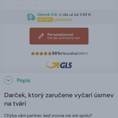
Utorok 11.8.
U vás už od 3,99 €
98,32%
GARANCIA
Personalizovať
Darujte jedinečný dar
98%
Heureka
(2431×)
Popis
Darček, ktorý zaručene vyčarí úsmev
na tvári
Chýba vám partner, keď zrovna nie ste spolu?