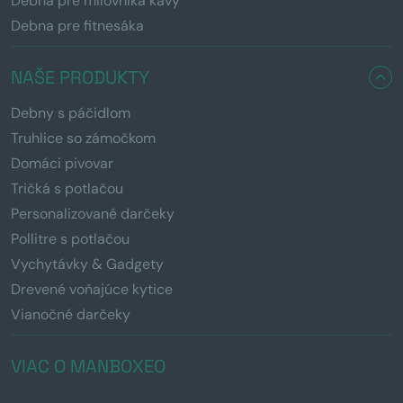
Debna pre milovníka kávy
Debna pre fitnesáka
NAŠE PRODUKTY
Debny s páčidlom
Truhlice so zámočkom
Domáci pivovar
Tričká s potlačou
Personalizované darčeky
Pollitre s potlačou
Vychytávky & Gadgety
Drevené voňajúce kytice
Vianočné darčeky
VIAC O MANBOXEO