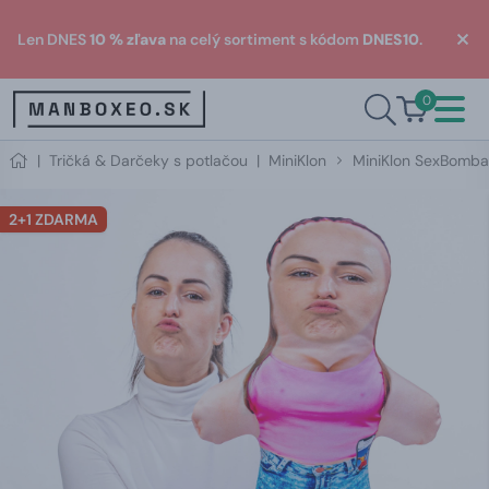
Len DNES
10 % zľava
na celý sortiment s kódom
DNES10
.
0
|
Tričká & Darčeky s potlačou
|
MiniKlon
MiniKlon SexBomba
2+1 ZDARMA