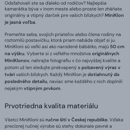
Odsťahovali ste sa ďaleko od rodičov? Najlepšia
kamarátka býva v inom meste alebo proste len zháňate
originálny a vtipný darček pre vašich blízkych?
MiniKlon
je jasná voľba
.
Premeňte seba, svojich priateľov alebo člena rodiny na
roztomilú postavičku, ktorá priam nabáda objať si ju.
MiniKloni sú veľkí asi ako narodené bábätko, majú
50 cm
na výšku.
Vyberte si z veľkého množstva
originálnych
MiniKlonov
, nahrajte fotografiu v čo najvyššej kvalite a
potom už len sledujte prekvapený a
pobavený výraz v
tvári
vašich blízkych. Každý MiniKlon je
dotiahnutý do
posledného detailu
, naviac sme každého z nich doplnili
nejakým
vtipným prvkom
.
Prvotriedna kvalita materiálu
Všetci MiniKloni sú
ručne šití v Českej republike
. Vďaka
precíznej ručnej výrobe sú stehy dokonale pevné a