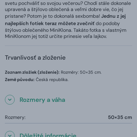
svetu pochváliť so svojou večerou? Chodí stále dokonale
upravená a štýlovo oblečená a veľmi dobre vie, čo jej
pristane? Potom je to dokonalá sexbomba!
Jednu z jej
najlepších fotiek teraz môžete zvečniť
do podoby
štýlovo oblečeného MiniKlona. Takáto fotka s vlastným
MiniKlonom jej totiž určite prinesie veľa lajkov.
Trvanlivosť a zloženie
Zoznam zložiek (zloženie):
Rozměry: 50×35 cm.
Země původu:
Česká republika.
Rozmery a váha
Rozmery:
50×35 cm
Dôležité informácie