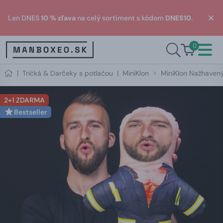
Len DNES
10 % zľava
na celý sortiment s kódom
DNES10
.
0
|
Tričká & Darčeky s potlačou
|
MiniKlon
MiniKlon Nažhavený
2+1 ZDARMA
Bestseller