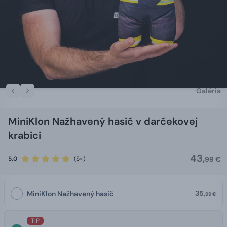
Galéria
MiniKlon Nažhavený hasič v darčekovej
krabici
43,
5,0
(5×)
99 €
35,
MiniKlon Nažhavený hasič
99 €
TIP