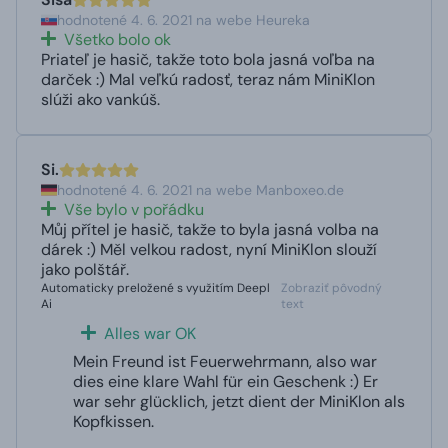
hodnotené 4. 6. 2021 na webe Heureka
Všetko bolo ok
Priateľ je hasič, takže toto bola jasná voľba na
darček :) Mal veľkú radosť, teraz nám MiniKlon
slúži ako vankúš.
Si.
hodnotené 4. 6. 2021 na webe Manboxeo.de
Vše bylo v pořádku
Můj přítel je hasič, takže to byla jasná volba na
dárek :) Měl velkou radost, nyní MiniKlon slouží
jako polštář.
Automaticky preložené s využitím Deepl
Zobraziť pôvodný
Ai
text
Alles war OK
Mein Freund ist Feuerwehrmann, also war
dies eine klare Wahl für ein Geschenk :) Er
war sehr glücklich, jetzt dient der MiniKlon als
Kopfkissen.