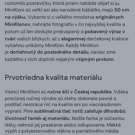
roztomilú postavičku, ktorá priam nabáda objať si ju.
MiniKloni sú veľkí asi ako narodené bábätko, majú
50 cm
na výšku.
Vyberte si z veľkého množstva
originálnych
MiniKlonov
, nahrajte fotografiu v čo najvyššej kvalite a
potom už len sledujte prekvapený a
pobavený výraz v
tvári
vašich blízkych, až z
elegantnej
darčekovej krabice
vytiahnu unikátny MiniKlon. Každý MiniKlon
je
dotiahnutý do posledného detailu
, naviac sme
každého z nich doplnili nejakým
vtipným prvkom
.
Prvotriedna kvalita materiálu
Všetci MiniKloni sú
ručne šití v Českej republike
. Vďaka
precíznej ručnej výrobe sú stehy dokonale pevné a
podtlač nestráca nič na kvalite ani po viacnásobnom
vypraní. Plne
sublimačná tlač totiž zaisťuje dlhodobú
životnosť farieb aj materiálu
. Keďže farba je súčasťou
látky, nehrozí jej praskanie alebo odlupovanie. Mäkká
výplň z polyesterového vlákna a pamäťového média