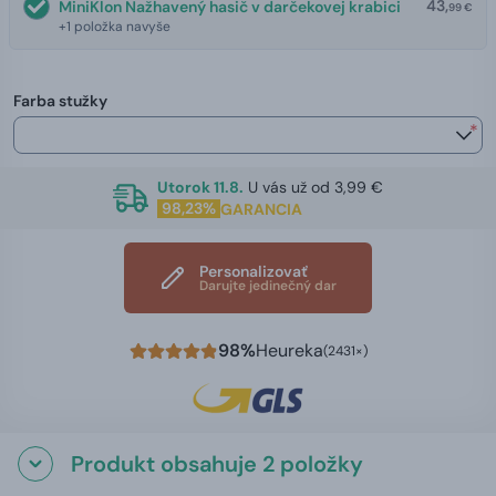
43,
MiniKlon Nažhavený hasič v darčekovej krabici
99 €
+1 položka navyše
Farba stužky
*
Utorok 11.8.
U vás už od 3,99 €
98,23%
GARANCIA
Personalizovať
Darujte jedinečný dar
98%
Heureka
(2431×)
Produkt obsahuje 2 položky