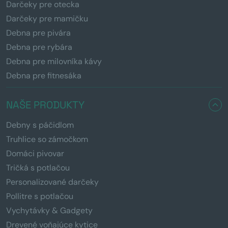
Darčeky pre otecka
Darčeky pre mamičku
Debna pre pivára
Debna pre rybára
Debna pre milovníka kávy
Debna pre fitnesáka
NAŠE PRODUKTY
Debny s páčidlom
Truhlice so zámočkom
Domáci pivovar
Tričká s potlačou
Personalizované darčeky
Pollitre s potlačou
Vychytávky & Gadgety
Drevené voňajúce kytice