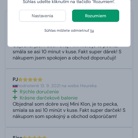
Súhlas udelíte kliknutím na tlačidlo "Rozumiem".
Nastavenia
Rozumiem
PJ
hodnotené 13. 9. 2021 na webe Heureka
Súhlas môžete odmietnuť
tu
Rychlé doručení
Krásné dárkové balení
Objednal jsem dceři svůj Mini Klon, je to pecka,
smála se asi 10 minut v kuse. Fakt super dárek! S
nákupem jsem spokojen a obchod doporučuji!
PJ
hodnotené 13. 9. 2021 na webe Heureka
Rýchle doručenie
Krásne darčekové balenie
Objednal som dcére svoj Mini Klon, je to pecka,
smiala sa asi 10 minút v kuse. Fakt super darček! S
nákupom som spokojný a obchod odporúčam!
Sisa