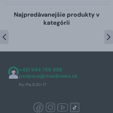
Najpredávanejšie produkty v
kategórii
+421 944 766 858
podpora@manboxeo.sk
Po-Pia 8:30-17