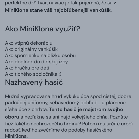
perfektne drží tvar, naviac je tak príjemná, že sa
z
MiniKlona stane váš najobľúbenejší vankúšik
.
Ako MiniKlona využiť?
Ako vtipnú dekoráciu
Ako originálny vankúšik
Ako spomienku na blízku osobu
Ako doplnok do detskej izby
Ako hračku pre deti
Ako tichého spoločníka :)
Nažhavený hasič
Mužná vypracovaná hruď vykukujúca spod čistej, dobre
padnúcej uniformy, sebavedomý pohľad ... a plamene
šľahajúce z chrbta.
Tento hasič je majstrom svojho
oboru
a nezľakne sa ani najdivokejšieho ohňa. Poznáte
tiež takého neohrozeného hrdinu? Potom mu určite urobí
radosť, keď ho zvečníme do podoby hasičského
MiniKlona.