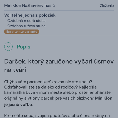
MiniKlon Nažhavený hasič
Zloženie
Voliteľne jedna z položiek
Ozdobná modrá stuha
Ozdobná ružová stuha
Iba v tomto variante
Popis
Darček, ktorý zaručene vyčarí úsmev
na tvári
Chýba vám partner, keď zrovna nie ste spolu?
Odsťahovali ste sa ďaleko od rodičov? Najlepšia
kamarátka býva v inom meste alebo proste len zháňate
originálny a vtipný darček pre vašich blízkych?
MiniKlon
je jasná voľba
.
Premeňte seba, svojich priateľov alebo člena rodiny na