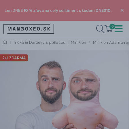
Len DNES
10 % zľava
na celý sortiment s kódom
DNES10
.
0
|
Tričká & Darčeky s potlačou
|
MiniKlon
Miniklon Adam z ra
2+1 ZDARMA