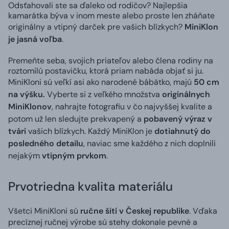
Odsťahovali ste sa ďaleko od rodičov? Najlepšia
kamarátka býva v inom meste alebo proste len zháňate
originálny a vtipný darček pre vašich blízkych?
MiniKlon
je jasná voľba
.
Premeňte seba, svojich priateľov alebo člena rodiny na
roztomilú postavičku, ktorá priam nabáda objať si ju.
MiniKloni sú veľkí asi ako narodené bábätko, majú
50 cm
na výšku.
Vyberte si z veľkého množstva
originálnych
MiniKlonov
, nahrajte fotografiu v čo najvyššej kvalite a
potom už len sledujte prekvapený a
pobavený výraz v
tvári
vašich blízkych. Každý MiniKlon je
dotiahnutý do
posledného detailu
, naviac sme každého z nich doplnili
nejakým
vtipným prvkom
.
Prvotriedna kvalita materiálu
Všetci MiniKloni sú
ručne šití v Českej republike
. Vďaka
precíznej ručnej výrobe sú stehy dokonale pevné a