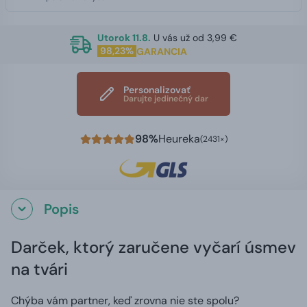
Utorok 11.8.
U vás už od 3,99 €
98,23%
GARANCIA
Personalizovať
Darujte jedinečný dar
98%
Heureka
(2431×)
Popis
Darček, ktorý zaručene vyčarí úsmev
na tvári
Chýba vám partner, keď zrovna nie ste spolu?