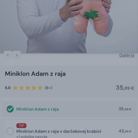
Galéria
Miniklon Adam z raja
35,
5,0
(6×)
99 €
35,
Miniklon Adam z raja
99 €
TIP
43,
Miniklon Adam z raja v darčekovej krabici
99 €
+1 položka navyše