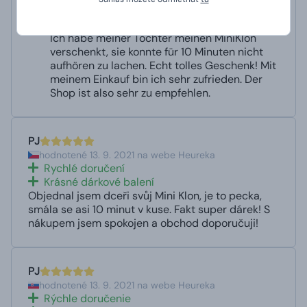
schnelle Lieferung
tolle Geschenkverpackung
Ich habe meiner Tochter meinen MiniKlon
verschenkt, sie konnte für 10 Minuten nicht
aufhören zu lachen. Echt tolles Geschenk! Mit
meinem Einkauf bin ich sehr zufrieden. Der
Shop ist also sehr zu empfehlen.
PJ
hodnotené 13. 9. 2021 na webe Heureka
Rychlé doručení
Krásné dárkové balení
Objednal jsem dceři svůj Mini Klon, je to pecka,
smála se asi 10 minut v kuse. Fakt super dárek! S
nákupem jsem spokojen a obchod doporučuji!
PJ
hodnotené 13. 9. 2021 na webe Heureka
Rýchle doručenie