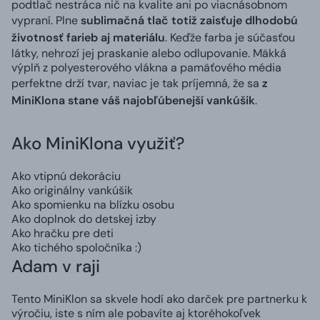
podtlač nestráca nič na kvalite ani po viacnásobnom
vypraní. Plne
sublimačná tlač totiž zaisťuje dlhodobú
životnosť farieb aj materiálu
. Keďže farba je súčasťou
látky, nehrozí jej praskanie alebo odlupovanie. Mäkká
výplň z polyesterového vlákna a pamäťového média
perfektne drží tvar, naviac je tak príjemná, že sa
z
MiniKlona stane váš najobľúbenejší vankúšik
.
Ako MiniKlona využiť?
Ako vtipnú dekoráciu
Ako originálny vankúšik
Ako spomienku na blízku osobu
Ako doplnok do detskej izby
Ako hračku pre deti
Ako tichého spoločníka :)
Adam v raji
Tento MiniKlon sa skvele hodí ako darček pre partnerku k
výročiu, iste s ním ale pobavíte aj ktoréhokoľvek