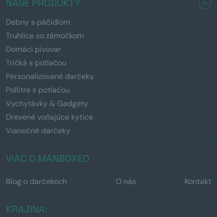
NAŠE PRODUKTY
Debny s páčidlom
Truhlice so zámočkom
Domáci pivovar
Tričká s potlačou
Personalizované darčeky
Pollitre s potlačou
Vychytávky & Gadgety
Drevené voňajúce kytice
Vianočné darčeky
VIAC O MANBOXEO
Blog o darčekoch
O nás
Kontakt
KRAJINA: