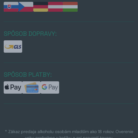
SPÔSOB DOPRAVY:
SPÔSOB PLATBY:
* Zákaz predaja alkoholu osobám mladším ako 18 rokov. Overenie
veku prebehne v košíku a pri prevzatí tovaru.