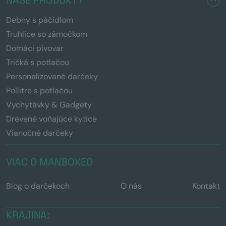
Debny s páčidlom
Truhlice so zámočkom
Domáci pivovar
Tričká s potlačou
Personalizované darčeky
Pollitre s potlačou
Vychytávky & Gadgety
Drevené voňajúce kytice
Vianočné darčeky
VIAC O MANBOXEO
Blog o darčekoch
O nás
Kontakt
KRAJINA: