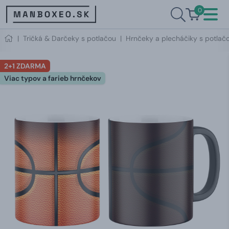
0
|
Tričká & Darčeky s potlačou
|
Hrnčeky a plecháčiky s potlač
2+1 ZDARMA
Viac typov a farieb hrnčekov