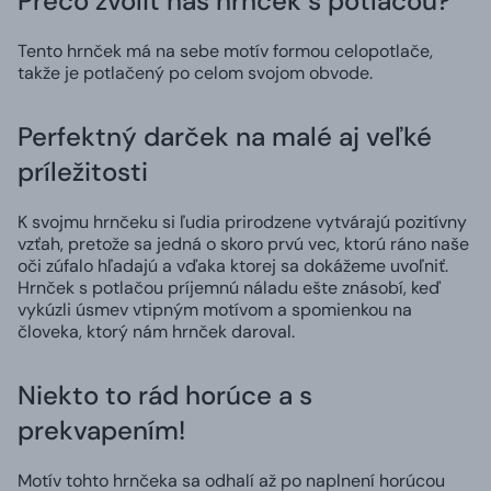
Prečo zvoliť náš hrnček s potlačou?
Tento hrnček má na sebe motív formou celopotlače,
takže je potlačený po celom svojom obvode.
Perfektný darček na malé aj veľké
príležitosti
K svojmu hrnčeku si ľudia prirodzene vytvárajú pozitívny
vzťah, pretože sa jedná o skoro prvú vec, ktorú ráno naše
oči zúfalo hľadajú a vďaka ktorej sa dokážeme uvoľniť.
Hrnček s potlačou príjemnú náladu ešte znásobí, keď
vykúzli úsmev vtipným motívom a spomienkou na
človeka, ktorý nám hrnček daroval.
Niekto to rád horúce a s
prekvapením!
Motív tohto hrnčeka sa odhalí až po naplnení horúcou