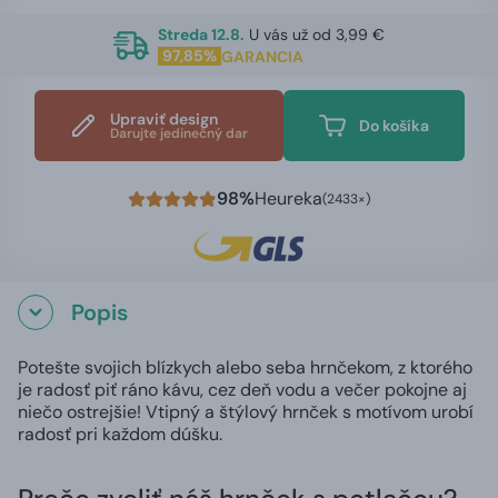
Streda 12.8.
U vás už od 3,99 €
97,85%
GARANCIA
Upraviť design
Do košíka
Darujte jedinečný dar
98%
Heureka
(2433×)
Popis
Potešte svojich blízkych alebo seba hrnčekom, z ktorého
je radosť piť ráno kávu, cez deň vodu a večer pokojne aj
niečo ostrejšie! Vtipný a štýlový hrnček s motívom urobí
radosť pri každom dúšku.