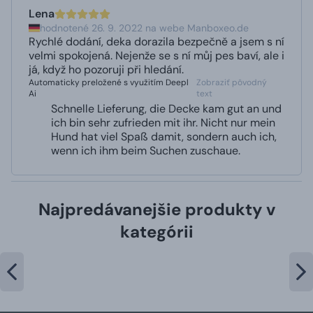
Lena
hodnotené 26. 9. 2022 na webe Manboxeo.de
Rychlé dodání, deka dorazila bezpečně a jsem s ní
velmi spokojená. Nejenže se s ní můj pes baví, ale i
já, když ho pozoruji při hledání.
Automaticky preložené s využitím Deepl
Zobraziť pôvodný
Ai
text
Schnelle Lieferung, die Decke kam gut an und
ich bin sehr zufrieden mit ihr. Nicht nur mein
Hund hat viel Spaß damit, sondern auch ich,
wenn ich ihm beim Suchen zuschaue.
Najpredávanejšie produkty v
kategórii