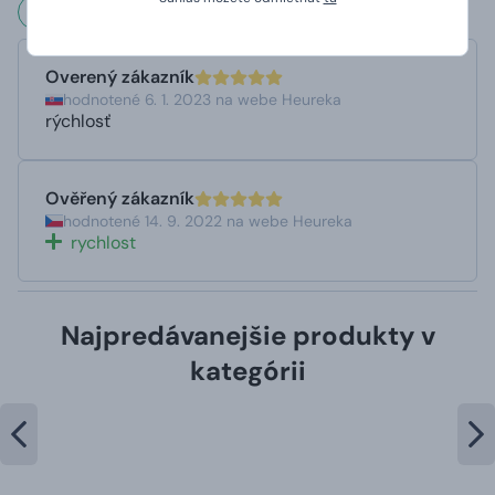
Čo hovoria naši zákazníci?
Overený zákazník
hodnotené 6. 1. 2023 na webe Heureka
rýchlosť
Ověřený zákazník
hodnotené 14. 9. 2022 na webe Heureka
rychlost
Najpredávanejšie produkty v
kategórii