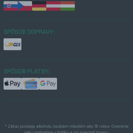
SPÔSOB DOPRAVY:
SPÔSOB PLATBY:
* Zákaz predaja alkoholu osobám mladším ako 18 rokov. Overenie
veku prebehne v košíku a pri prevzatí tovaru.