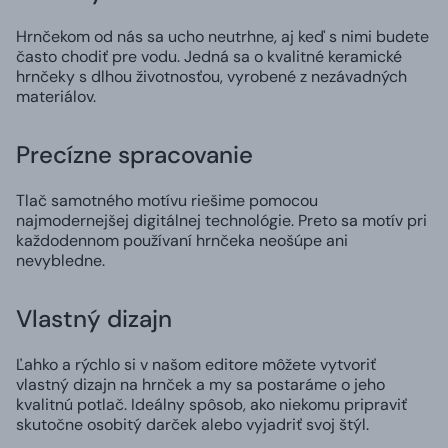
Hrnčekom od nás sa ucho neutrhne, aj keď s nimi budete
často chodiť pre vodu. Jedná sa o kvalitné keramické
hrnčeky s dlhou životnosťou, vyrobené z nezávadných
materiálov.
Precízne spracovanie
Tlač samotného motívu riešime pomocou
najmodernejšej digitálnej technológie. Preto sa motív pri
každodennom používaní hrnčeka neošúpe ani
nevybledne.
Vlastný dizajn
Ľahko a rýchlo si v našom editore môžete vytvoriť
vlastný dizajn na hrnček a my sa postaráme o jeho
kvalitnú potlač. Ideálny spôsob, ako niekomu pripraviť
skutočne osobitý darček alebo vyjadriť svoj štýl.