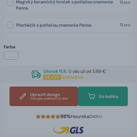
Magický keramický hrnček s potlačou znamenia
11,
99 €
Panna
11,
Plecháčik s potlačou znamenia Panna
99 €
Farba
Utorok 11.8.
U vás už od 3,99 €
98,23%
GARANCIA
Upraviť design
Do košíka
Darujte jedinečný dar
98%
Heureka
(2431×)