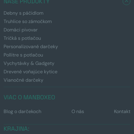
NAŠE PRODUKTY
Debny s páčidlom
Truhlice so zámočkom
Domáci pivovar
Tričká s potlačou
Personalizované darčeky
Pollitre s potlačou
Vychytávky & Gadgety
Drevené voňajúce kytice
Vianočné darčeky
VIAC O MANBOXEO
Blog o darčekoch
O nás
Kontakt
KRAJINA: