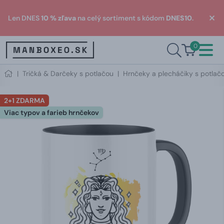
Len DNES
10 % zľava
na celý sortiment s kódom
DNES10
.
0
|
Tričká & Darčeky s potlačou
|
Hrnčeky a plecháčiky s potlač
2+1 ZDARMA
Viac typov a farieb hrnčekov