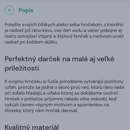
Popis
Potešte svojich blízkych alebo seba hrnčekom, z ktorého
je radosť piť ráno kávu, cez deň vodu a večer pokojne aj
niečo ostrejšie! Vtipný a štýlový hrnček s motívom urobí
radosť pri každom dúšku.
Perfektný darček na malé aj veľké
príležitosti
K svojmu hrnčeku si ľudia prirodzene vytvárajú pozitívny
vzťah, pretože sa jedná o skoro prvú vec, ktorú ráno naše
oči zúfalo hľadajú a vďaka ktorej sa dokážeme uvoľniť.
Hrnček s potlačou príjemnú náladu ešte znásobí, keď
vykúzli úsmev vtipným motívom a spomienkou na
človeka, ktorý nám hrnček daroval.
Kvalitný materiál