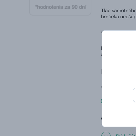
Tlač samotného 
hrnčeka neošúp
Vlastný di
Ľahko a rýchlo 
spôsob, ako nie
Doručenie
A to vrátane va
Rozmer
Objem: