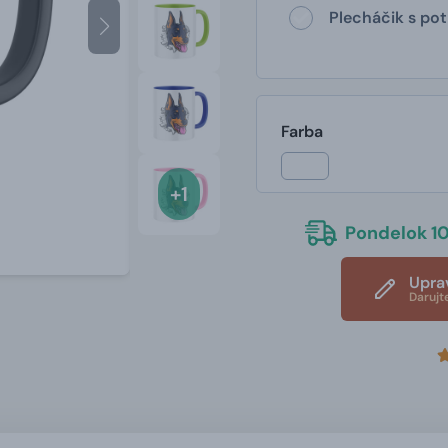
Plecháčik s po
Farba
+1
Pondelok 10
Upra
Darujt