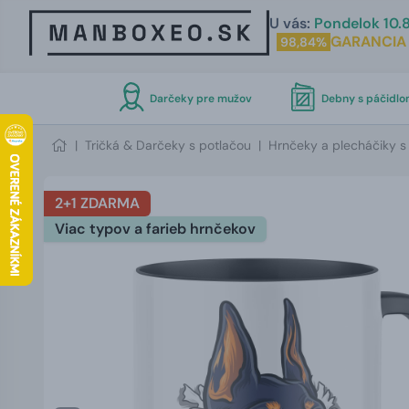
U vás:
Pondelok 10.8
GARANCIA
98,84%
Darčeky pre mužov
Debny s páčidl
|
Tričká & Darčeky s potlačou
|
Hrnčeky a plecháčiky s
2+1 ZDARMA
Viac typov a farieb hrnčekov