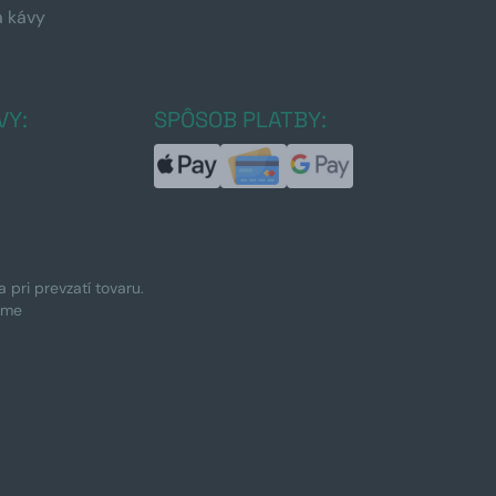
a kávy
a
VY:
SPÔSOB PLATBY:
pri prevzatí tovaru.
ime