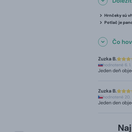
Dôleži
Hrnčeky sú vh
Potlač je pan
Čo hovo
Zuzka B.
hodnotené 6. 1
Jeden deň objed
Zuzka B.
hodnotené 20.
Jeden den objed
Naj