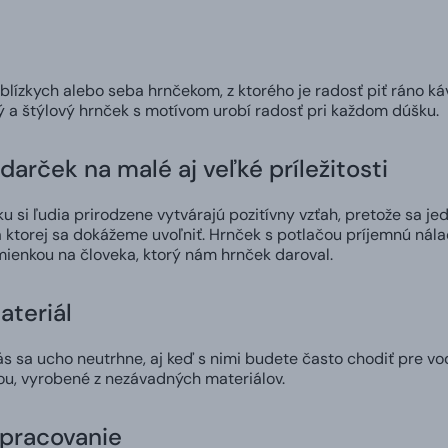
 blízkych alebo seba hrnčekom, z ktorého je radosť piť ráno ká
ný a štýlový hrnček s motívom urobí radosť pri každom dúšku.
darček na malé aj veľké príležitosti
 si ľudia prirodzene vytvárajú pozitívny vzťah, pretože sa jed
 ktorej sa dokážeme uvoľniť. Hrnček s potlačou príjemnú nál
ienkou na človeka, ktorý nám hrnček daroval.
ateriál
 sa ucho neutrhne, aj keď s nimi budete často chodiť pre vod
ou, vyrobené z nezávadných materiálov.
spracovanie