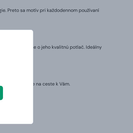
ie. Preto sa motív pri každodennom používaní
my sa postaráme o jeho kvalitnú potlač. Ideálny
l.
ruhý deň už bude na ceste k Vám.