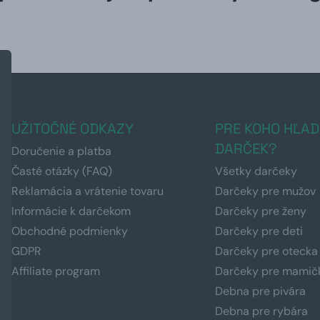
UŽITOČNÉ ODKAZY
PRE KOHO HĽAD
DARČEK?
Doručenie a platba
Časté otázky (FAQ)
Všetky darčeky
Reklamácia a vrátenie tovaru
Darčeky pre mužov
Informácie k darčekom
Darčeky pre ženy
Obchodné podmienky
Darčeky pre deti
GDPR
Darčeky pre otecka
Affiliate program
Darčeky pre mamič
Debna pre pivára
Debna pre rybára