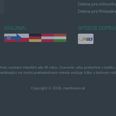
Debna pre milovník
Debna pre fitnesák
KRAJINA:
SPÔSOB DOPRA
oholu osobám mladším ako 18 rokov. Overenie veku prebehne v košíku a 
Predávajúci na tomto pokladničnom mieste eviduje tržby v bežnom rež
Copyright © 2026, manboxeo.sk