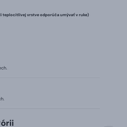
teplocitlivej vrstve odporúča umývať v ruke)
ech.
h.
órii