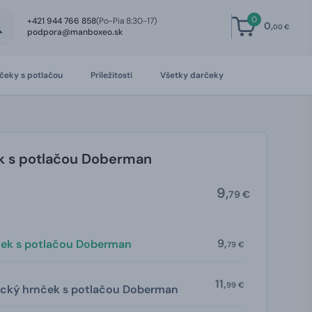
0
+421 944 766 858
(Po-Pia 8:30-17)
0,
00 €
podpora@manboxeo.sk
čeky s potlačou
Príležitosti
Všetky darčeky
k s potlačou Doberman
9,
79 €
9,
ček s potlačou Doberman
79 €
11,
99 €
ický hrnček s potlačou Doberman