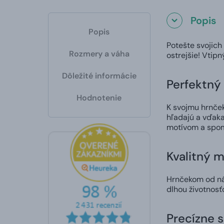
Popis
Popis
Potešte svojich
Rozmery a váha
ostrejšie! Vtip
Dôležité informácie
Perfektný 
Hodnotenie
K svojmu hrnčeku
hľadajú a vďaka
motívom a spom
Kvalitný m
Hrnčekom od nás
dlhou životnosť
Precízne 