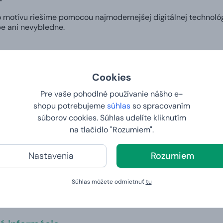
motívu riešime pomocou najmodernejšej digitálnej technológ
e ani nevybledne.
zajn
Cookies
si v našom editore môžete vytvoriť vlastný dizajn na hrnček a 
komu pripraviť skutočne osobitý darček alebo vyjadriť svoj štý
Pre vaše pohodlné používanie nášho e-
shopu potrebujeme
súhlas
so spracovaním
 do 2. dňa
súborov cookies. Súhlas udelíte kliknutím
na tlačidlo "Rozumiem".
šej vlastnej potlače. Vy nám zadáte tričko vašich snov a na d
Nastavenia
Rozumiem
y a váha
Súhlas môžete odmietnuť
tu
325 ml