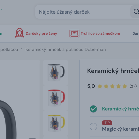
.
om
Darčeky pre ženy
Truhlice so zámočkom
Dar
 potlačou
Keramický hrnček s potlačou Doberman
Keramický hrnče
5,0
(2×)
Keramický hrn
TIP
Magický keram