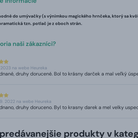
té informácie
odné do umývačky (s výnimkou magického hrnčeka, ktorý sa kvôli 
oramatická tzn. potlač je z oboch strán.
ria naši zákazníci?
. 2023 na webe Heureka
nané, druhy dorucené. Bol to krásny darček a mal veľký úsp
 9. 2022 na webe Heureka
nano, druhy doruceno. Byl to krasny darek a mel velky uspec
predávanejšie produkty v kateg