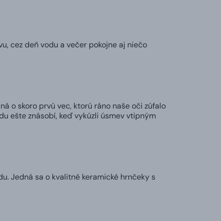
vu, cez deň vodu a večer pokojne aj niečo
ná o skoro prvú vec, ktorú ráno naše oči zúfalo
adu ešte znásobí, keď vykúzli úsmev vtipným
u. Jedná sa o kvalitné keramické hrnčeky s