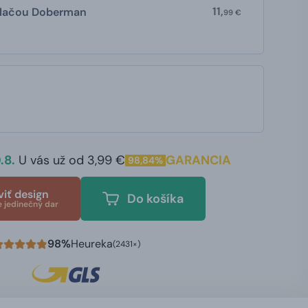
11,
tlačou Doberman
99 €
.8.
U vás už od 3,99 €
GARANCIA
98,84%
viť design
Do košíka
e jedinečný dar
98%
Heureka
(2431×)