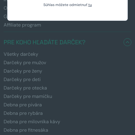
Súhlas môžete odmietnuť
tu
Obchodné podmienky
GDPR
Affiliate program
PRE KOHO HĽADÁTE DARČEK?
Všetky darčeky
Darčeky pre mužov
Darčeky pre ženy
Darčeky pre deti
Darčeky pre otecka
Darčeky pre mamičku
Debna pre pivára
Debna pre rybára
Debna pre milovníka kávy
Debna pre fitnesáka