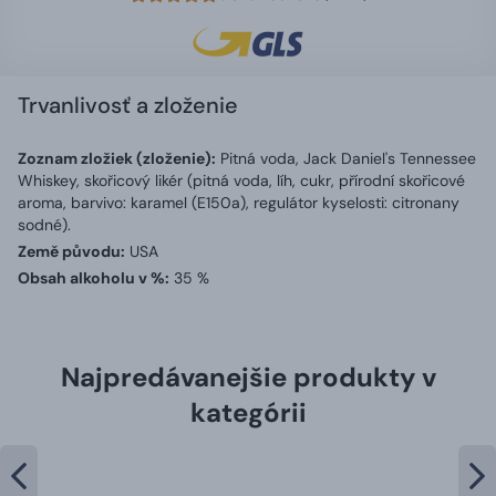
Trvanlivosť a zloženie
Zoznam zložiek (zloženie):
Pitná voda, Jack Daniel's Tennessee
Whiskey, skořicový likér (pitná voda, líh, cukr, přírodní skořicové
aroma, barvivo: karamel (E150a), regulátor kyselosti: citronany
sodné).
Země původu:
USA
Obsah alkoholu v %:
35 %
Najpredávanejšie produkty v
kategórii