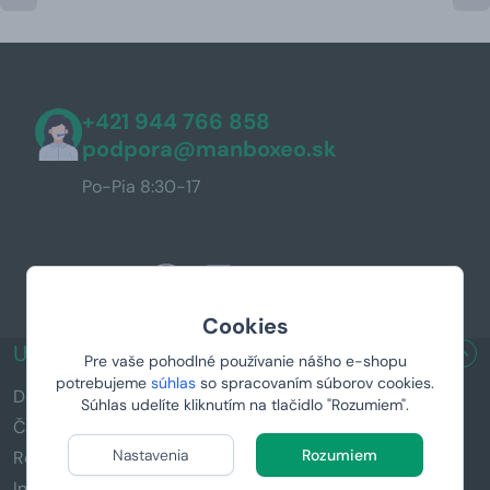
+421 944 766 858
podpora@manboxeo.sk
Po-Pia 8:30-17
Cookies
UŽITOČNÉ ODKAZY
Pre vaše pohodlné používanie nášho e-shopu
potrebujeme
súhlas
so spracovaním súborov cookies.
Doručenie a platba
Súhlas udelíte kliknutím na tlačidlo "Rozumiem".
Časté otázky (FAQ)
Nastavenia
Rozumiem
Reklamácia a vrátenie tovaru
Informácie k darčekom