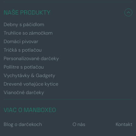
NAŠE PRODUKTY
Debny s páčidlom
Truhlice so zámočkom
Domáci pivovar
Tričká s potlačou
Personalizované darčeky
Pollitre s potlačou
Vychytávky & Gadgety
Drevené voňajúce kytice
Vianočné darčeky
VIAC O MANBOXEO
Blog o darčekoch
O nás
Kontakt