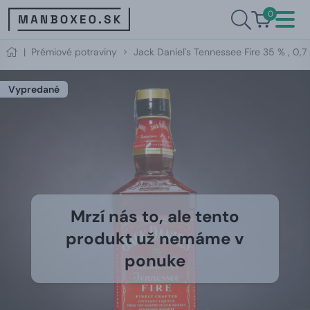
0
|
Prémiové potraviny
Jack Daniel's Tennessee Fire 35 % , 0,7 
Vypredané
Mrzí nás to, ale tento
produkt už nemáme v
ponuke