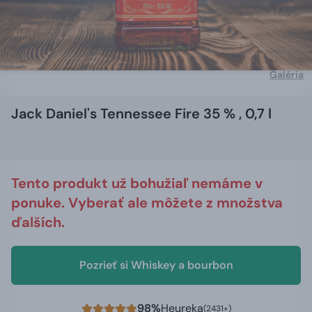
Galéria
Jack Daniel's Tennessee Fire 35 % , 0,7 l
Tento produkt už bohužiaľ nemáme v
ponuke. Vyberať ale môžete z množstva
ďalších.
Pozrieť si Whiskey a bourbon
98%
Heureka
(2431×)