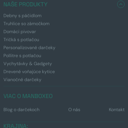
NAŠE PRODUKTY
Debny s páčidlom
Truhlice so zámočkom
Domáci pivovar
Tričká s potlačou
Personalizované darčeky
Pollitre s potlačou
Vychytávky & Gadgety
Drevené voňajúce kytice
Vianočné darčeky
VIAC O MANBOXEO
Blog o darčekoch
O nás
Kontakt
KRAJINA: