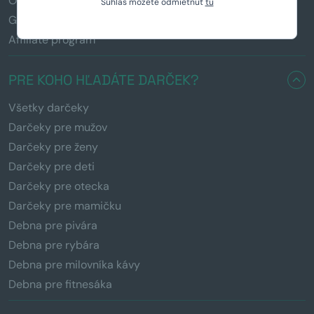
Obchodné podmienky
Súhlas môžete odmietnuť
tu
GDPR
Affiliate program
PRE KOHO HĽADÁTE DARČEK?
Všetky darčeky
Darčeky pre mužov
Darčeky pre ženy
Darčeky pre deti
Darčeky pre otecka
Darčeky pre mamičku
Debna pre pivára
Debna pre rybára
Debna pre milovníka kávy
Debna pre fitnesáka