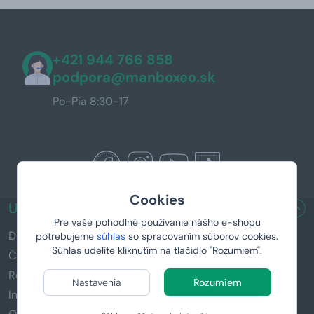
+421 944 766 858
podpora@manboxeo.sk
Po-Pia 8:30-17
Cookies
UŽITOČNÉ ODKAZY
Pre vaše pohodlné používanie nášho e-shopu
Doručenie a platba
potrebujeme
súhlas
so spracovaním súborov cookies.
Súhlas udelíte kliknutím na tlačidlo "Rozumiem".
Časté otázky (FAQ)
Reklamácia a vrátenie tovaru
Nastavenia
Rozumiem
Informácie k darčekom