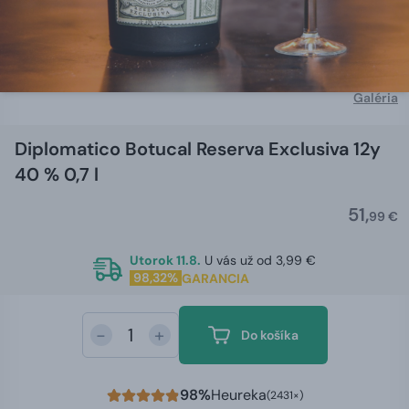
Galéria
Diplomatico Botucal Reserva Exclusiva 12y
40 % 0,7 l
51,
99 €
Utorok 11.8.
U vás už od 3,99 €
98,32%
GARANCIA
-
+
Do košíka
98%
Heureka
(2431×)