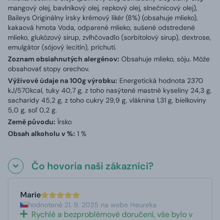
mangový olej, bavlníkový olej, repkový olej, slnečnicový olej),
Baileys Originálny írsky krémový likér (8%) (obsahuje mlieko),
kakaová hmota Voda, odparené mlieko, sušené odstredené
mlieko, glukózový sirup, zvlhčovadlo (sorbitolový sirup), dextrose,
emulgátor (sójový lecitín), príchuti.
Zoznam obsiahnutých alergénov:
Obsahuje mlieko, sóju. Môže
obsahovať stopy orechov.
Výživové údaje na 100g výrobku:
Energetická hodnota 2370
kJ/570kcal, tuky 40,7 g, z toho nasýtené mastné kyseliny 24,3 g,
sacharidy 45,2 g, z toho cukry 29,9 g, vláknina 1,31 g, bielkoviny
5,0 g, soľ 0,2 g.
Země původu:
Írsko
Obsah alkoholu v %:
1 %
Čo hovoria naši zákazníci?
Marie
hodnotené 21. 9. 2025 na webe Heureka
Rychlé a bezproblémové doručení, vše bylo v