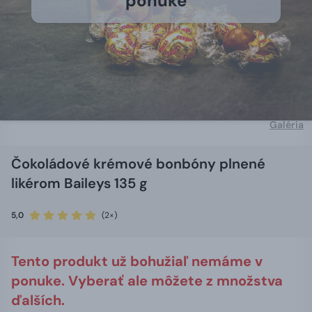
ponuke
Galéria
Čokoládové krémové bonbóny plnené
likérom Baileys 135 g
5,0
(2×)
Tento produkt už bohužiaľ nemáme v
ponuke. Vyberať ale môžete z množstva
ďalších.