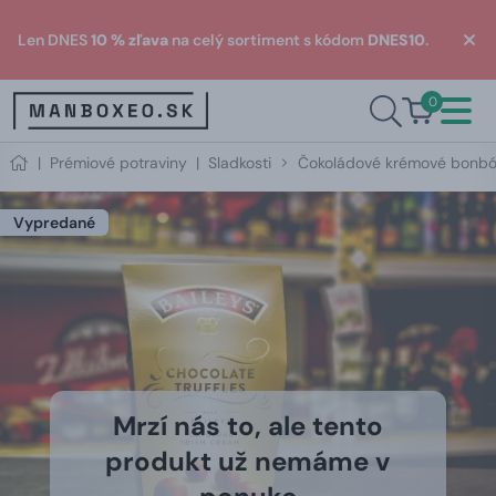
Len DNES
10 % zľava
na celý sortiment s kódom
DNES10
.
0
|
Prémiové potraviny
|
Sladkosti
Čokoládové krémové bonbón
Vypredané
Mrzí nás to, ale tento
produkt už nemáme v