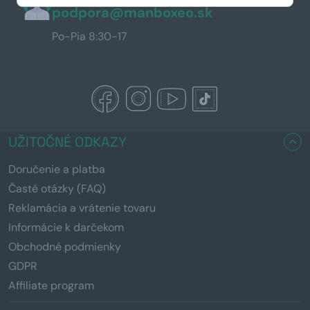
podpora@manboxeo.sk
Po-Pia 8:30-17
UŽITOČNÉ ODKAZY
Doručenie a platba
Časté otázky (FAQ)
Reklamácia a vrátenie tovaru
Informácie k darčekom
Obchodné podmienky
GDPR
Affiliate program