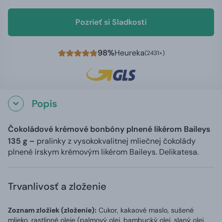
Pozrieť si Sladkosti
98%
Heureka
(2431×)
Popis
Čokoládové krémové bonbóny plnené likérom Baileys
135 g –
pralinky z vysokokvalitnej mliečnej čokolády
plnené írskym krémovým likérom Baileys. Delikatesa.
Trvanlivosť a zloženie
Zoznam zložiek (zloženie):
Cukor, kakaové maslo, sušené
mlieko, rastlinné oleje (palmový olej, bambucký olej, slaný olej,