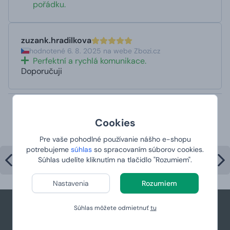
pořádku.
zuzank.hradilkova
hodnotené 6. 8. 2025 na webe Zbozi.cz
Perfektní a rychlá komunikace.
Doporučuji
Najpredávanejšie produkty v
Cookies
kategórii
Pre vaše pohodlné používanie nášho e-shopu
potrebujeme
súhlas
so spracovaním súborov cookies.
Súhlas udelíte kliknutím na tlačidlo "Rozumiem".
Nastavenia
Rozumiem
Súhlas môžete odmietnuť
tu
+421 944 766 858