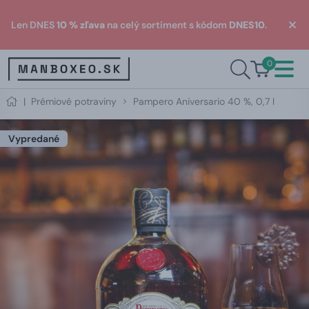
Len DNES
10 % zľava
na celý sortiment s kódom
DNES10
.
0
|
Prémiové potraviny
Pampero Aniversario 40 %, 0,7 l
Vypredané