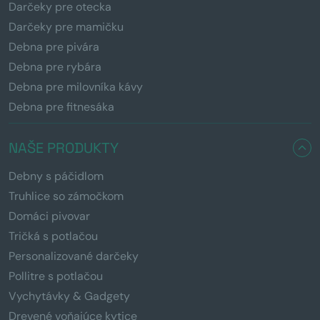
Darčeky pre otecka
Darčeky pre mamičku
Debna pre pivára
Debna pre rybára
Debna pre milovníka kávy
Debna pre fitnesáka
NAŠE PRODUKTY
Debny s páčidlom
Truhlice so zámočkom
Domáci pivovar
Tričká s potlačou
Personalizované darčeky
Pollitre s potlačou
Vychytávky & Gadgety
Drevené voňajúce kytice