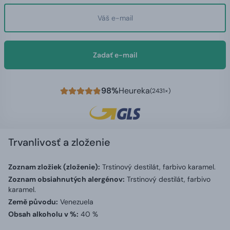
Zadať e-mail
98%
Heureka
(2431×)
Trvanlivosť a zloženie
Zoznam zložiek (zloženie):
Trstinový destilát, farbivo karamel.
Zoznam obsiahnutých alergénov:
Trstinový destilát, farbivo
karamel.
Země původu:
Venezuela
Obsah alkoholu v %:
40 %