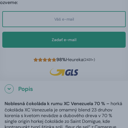
ozveme:
Zadať e-mail
98%
Heureka
(2431×)
Popis
Noblesná čokoláda k rumu XC Venezuela 70 % –
horká
čokoláda XC Venezuela je omamný blend 23 druhov
korenia s kvetom nevädze a dubového dreva v 70 %
single origin horkej čokoláde zo Saint Domigue, kde
kontrapunkt tvorí štipka soli „fleur de sel“ z Camargue.