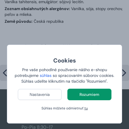
Vanilka tahitensis, emulgátor: sójový lecitín.
Zoznam obsiahnutých alergénov:
Vanilka, sója, stopy orechov,
peľov a mlieka.
Země původu:
Česká republika
Najpredávanejšie produkty v
kategórii
Cookies
Pre vaše pohodlné používanie nášho e-shopu
potrebujeme
súhlas
so spracovaním súborov cookies.
Súhlas udelíte kliknutím na tlačidlo "Rozumiem".
Nastavenia
Rozumiem
Súhlas môžete odmietnuť
tu
+421 944 766 858
podpora@manboxeo.sk
Po-Pia 8:30-17