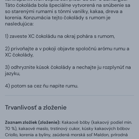
Táto čokoláda bola špeciálne vytvorená na snúbenie sa
so starenými rumami s tónmi vanilky, kakaa, dreva a
korenia. Konzumácia tejto čokolády s rumom je
nasledujúca:
1) zaveste XC čokoládu na okraj pohára s rumom,
2) privoňajte a v pokoji objavte spoločnú arómu rumu a
XC čokolády,
3) odhryznite kúsok čokolády a nechajte ju rozplynúť na
jazyku,
4) potom sa cez ňu napite rumu.
Trvanlivosť a zloženie
Zoznam zložiek (zloženie):
Kakaové bôby (kakaový podiel min.
70 %), kakaové maslo, trstinový cukor, kúsky kakaových bôbov
Criollo, korenia a byliny, zaúdená morská soľ Maldon, prírodná