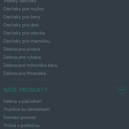
Všetky darčeky
Darčeky pre mužov
Darčeky pre ženy
Darčeky pre deti
Darčeky pre otecka
Darčeky pre mamičku
Debna pre pivára
Debna pre rybára
Debna pre milovníka kávy
Debna pre fitnesáka
NAŠE PRODUKTY
Debny s páčidlom
Truhlice so zámočkom
Domáci pivovar
Tričká s potlačou