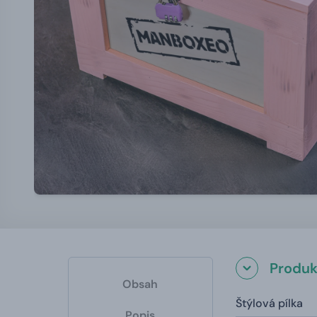
Produk
Obsah
Štýlová pílka
Popis