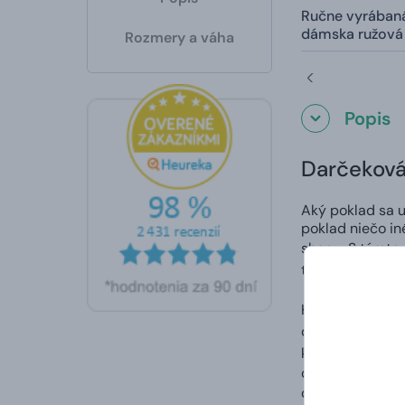
Ručne vyrábaná
dámska ružová
Rozmery a váha
Popis
Darčeková 
Aký poklad sa uk
poklad niečo in
shopu. S týmto
truhlice sa tot
Krásne opracova
doliehali. Každ
kúsky. Precízne
dokumenty, nára
originálne a
zno