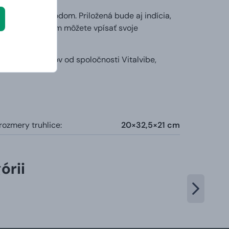
 nastaveným kódom. Priložená bude aj indícia,
obný odkaz
, kam môžete vpísať svoje
ní v košíku.
zanie stromov od spoločnosti Vitalvibe,
rozmery truhlice:
20×32,5×21 cm
órii