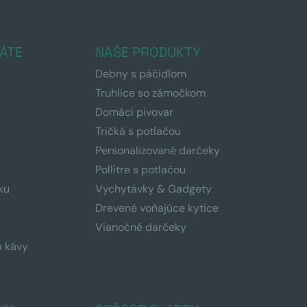
ÁTE
NAŠE PRODUKTY
Debny s páčidlom
Truhlice so zámočkom
Domáci pivovar
Tričká s potlačou
Personalizované darčeky
Pollitre s potlačou
ku
Vychytávky & Gadgety
Drevené voňajúce kytice
Vianočné darčeky
a kávy
a