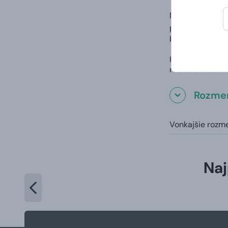
Na darčekovej 
podľa ktorej ob
blahoželania. T
Keďže každý me
robíte darčekom
Rozmer
Vonkajšie rozme
Naj