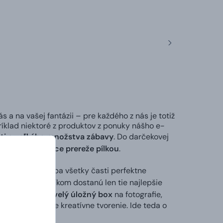
s a na vašej fantázii – pre každého z nás je totiž
ríklad niektoré z produktov z ponuky nášho e-
ti a veľkého množstva zábavy
. Do darčekovej
bo zámok truhlice prereže pílkou
.
a
tak, aby na seba všetky časti perfektne
akže sa k zákazníkom dostanú len tie najlepšie
líc Damboxeo
skvelý úložný box
na fotografie,
úžiť na ďalšie kreatívne tvorenie. Ide teda o