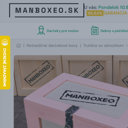
U vás:
Pondelok 10.8
GARANCIA
98,84%
Darčeky pre mužov
Debny s páčidl
|
Netradičné darčekové boxy
|
Truhlice so zámočkom