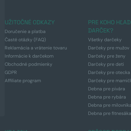
UŽITOČNÉ ODKAZY
PRE KOHO HĽAD
DARČEK?
Doručenie a platba
Časté otázky (FAQ)
Všetky darčeky
Reklamácia a vrátenie tovaru
Darčeky pre mužov
Informácie k darčekom
Darčeky pre ženy
Obchodné podmienky
Darčeky pre deti
GDPR
Darčeky pre otecka
Affiliate program
Darčeky pre mamič
Debna pre pivára
Debna pre rybára
Debna pre milovník
Debna pre fitnesák