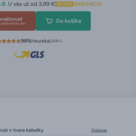
.8.
U vás už od 3,99 €
GARANCIA
98,84%
onalizovať
Do košíka
e jedinečný dar
98%
Heureka
(2431×)
mok v tvare kabelky
Zloženie