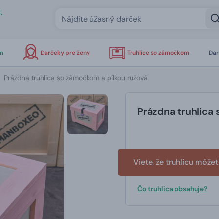
.
om
Darčeky pre ženy
Truhlice so zámočkom
Dar
Prázdna truhlica so zámočkom a pílkou ružová
Prázdna truhlica
Viete, že truhlicu môže
Čo truhlica obsahuje?