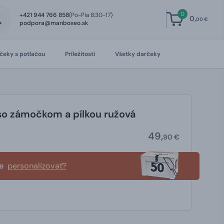
0
+421 944 766 858
(Po-Pia 8:30-17)
0,
00 €
podpora@manboxeo.sk
čeky s potlačou
Príležitosti
Všetky darčeky
 so zámočkom a pílkou ružová
49,
90 €
te
personalizovať?