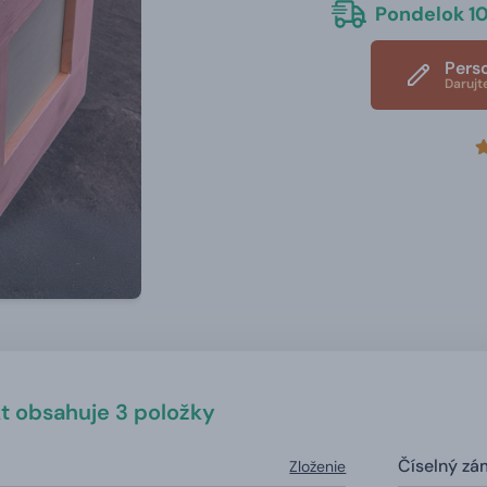
Pondelok 10
Pers
Darujt
t obsahuje 3 položky
Číselný zá
Zloženie