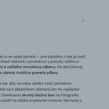
s a na vašej fantázii – pre každého z nás je totiž
ríklad niektoré z produktov z ponuky nášho e-
ti a veľkého množstva zábavy
. Do darčekovej
bo zámok truhlice prereže pílkou
.
a
tak, aby na seba všetky časti perfektne
akže sa k zákazníkom dostanú len tie najlepšie
líc Damboxeo
skvelý úložný box
na fotografie,
úžiť na ďalšie kreatívne tvorenie. Ide teda o