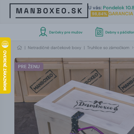
U vás:
Pondelok 10.8
GARANCIA
98,84%
Darčeky pre mužov
Debny s páčidl
|
Netradičné darčekové boxy
|
Truhlice so zámočkom
PRE ŽENU