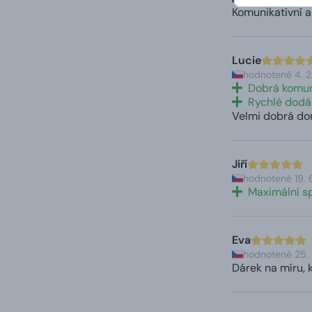
Komunikativní a
Lucie
hodnotené 4. 
Dobrá komu
Rychlé dodá
Velmi dobrá do
Jiří
hodnotené 19. 
Maximální s
Eva
hodnotené 25. 
Dárek na míru, k