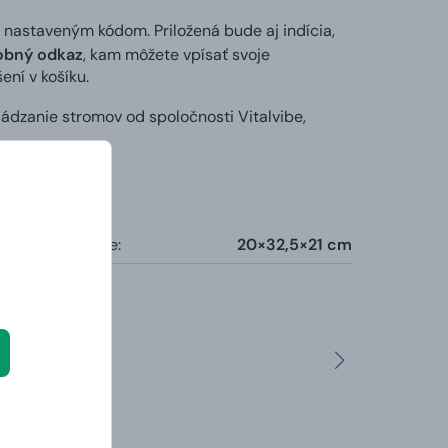
 nastaveným kódom. Priložená bude aj indícia,
obný odkaz
, kam môžete vpísať svoje
ní v košíku.
zanie stromov od spoločnosti Vitalvibe,
rozmery truhlice:
20×32,5×21 cm