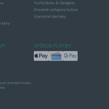
ku
Vychytávky & Gadgety
Drevené voňajúce kytice
Vianočné darčeky
a kávy
a
VY:
SPÔSOB PLATBY:
pri prevzatí tovaru.
ime