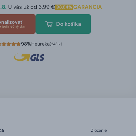
.8.
U vás už od 3,99 €
GARANCIA
98,84%
onalizovať
Do košíka
e jedinečný dar
98%
Heureka
(2431×)
ka
Zloženie