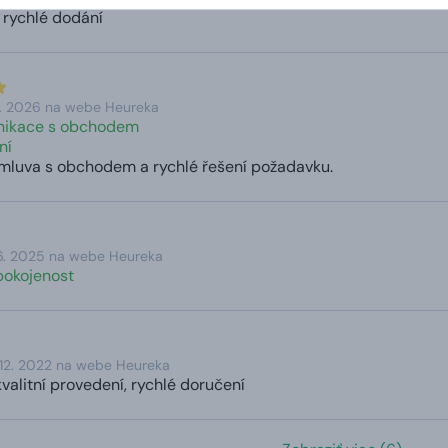
 rychlé dodání
2. 2026 na webe Heureka
nikace s obchodem
ní
mluva s obchodem a rychlé řešení požadavku.
6. 2025 na webe Heureka
pokojenost
12. 2022 na webe Heureka
valitní provedení, rychlé doručení