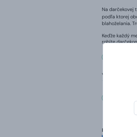
Na darčekovej 
podľa ktorej ob
blahoželania. T
Keďže každý me
robíte darčekom
Rozmer
Vonkajšie rozme
Čo hovo
Dagmar
hodnotené 29.