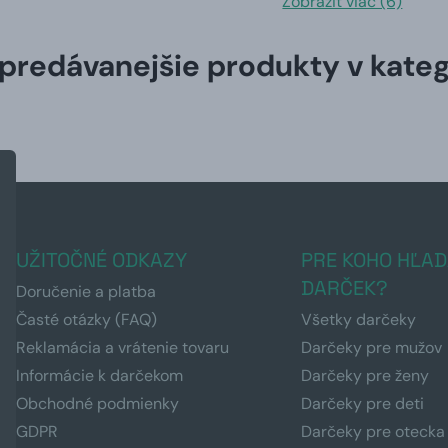
Zobraziť viac (6)
predávanejšie produkty v kateg
UŽITOČNÉ ODKAZY
PRE KOHO HĽAD
DARČEK?
Doručenie a platba
Časté otázky (FAQ)
Všetky darčeky
Reklamácia a vrátenie tovaru
Darčeky pre mužov
Informácie k darčekom
Darčeky pre ženy
Obchodné podmienky
Darčeky pre deti
GDPR
Darčeky pre otecka