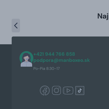
Naj
+421 944 766 858
podpora@manboxeo.sk
Po-Pia 8:30-17