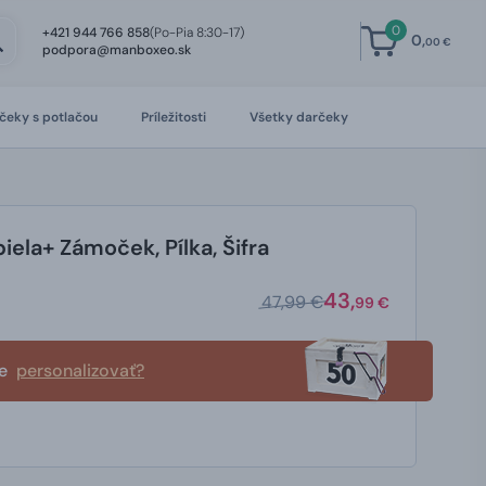
0
+421 944 766 858
(Po-Pia 8:30-17)
0,
00 €
podpora@manboxeo.sk
čeky s potlačou
Príležitosti
Všetky darčeky
iela+ Zámoček, Pílka, Šifra
43,
47,99 €
99 €
te
personalizovať?