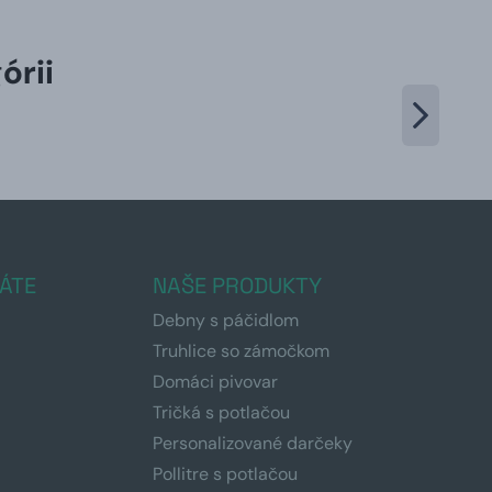
órii
ÁTE
NAŠE PRODUKTY
Debny s páčidlom
Truhlice so zámočkom
Domáci pivovar
Tričká s potlačou
Personalizované darčeky
Pollitre s potlačou