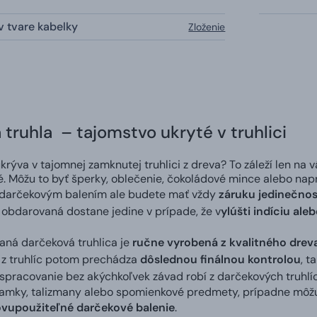
v tvare kabelky
Zloženie
truhla – tajomstvo ukryté v truhlici
rýva v tajomnej zamknutej truhlici z dreva? To záleží len na vá
é. Môžu to byť šperky, oblečenie, čokoládové mince alebo nap
 darčekovým balením ale budete mať vždy
záruku jedinečnos
iž obdarovaná dostane jedine v prípade, že v
ylúšti indíciu ale
ná darčeková truhlica je
ručne vyrobená z kvalitného drev
á z truhlíc potom prechádza
dôslednou finálnou kontrolou
, t
 spracovanie bez akýchkoľvek závad robí z darčekových truh
mky, talizmany alebo spomienkové predmety, prípadne môžu sl
vupoužiteľné darčekové balenie
.