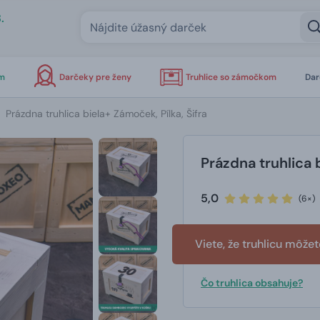
.
om
Darčeky pre ženy
Truhlice so zámočkom
Dar
Prázdna truhlica biela+ Zámoček, Pílka, Šifra
Prázdna truhlica b
5,0
(6×)
Viete, že truhlicu môže
Čo truhlica obsahuje?