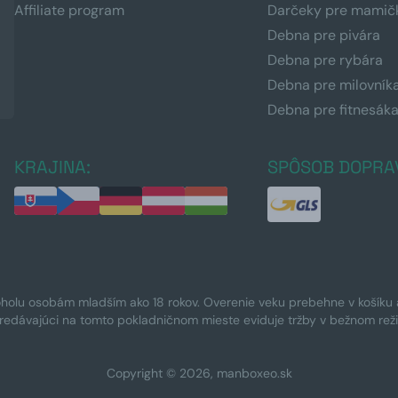
Affiliate program
Darčeky pre mamič
Debna pre pivára
Debna pre rybára
Debna pre milovník
Debna pre fitnesák
KRAJINA:
SPÔSOB DOPRA
oholu osobám mladším ako 18 rokov. Overenie veku prebehne v košíku a 
Predávajúci na tomto pokladničnom mieste eviduje tržby v bežnom rež
Copyright © 2026, manboxeo.sk