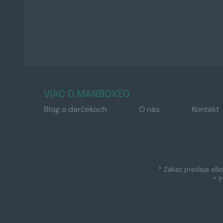
VIAC O MANBOXEO
Blog o darčekoch
O nás
Kontakt
* Zákaz predaja alk
* 