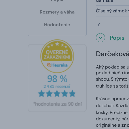
dámska
Číselný zámok 
Rozmery a váha
Hodnotenie
Popis
Darčeková 
Aký poklad sa uk
poklad niečo in
shopu. S týmto
truhlice sa tot
Krásne opracova
doliehali. Každ
kúsky. Precízne
dokumenty, nára
originálne a
zno