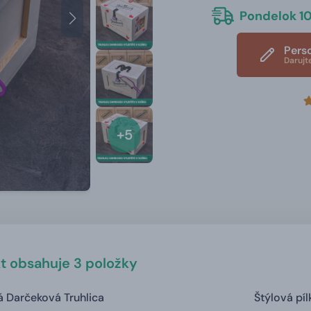
Pondelok 10
Pers
Darujt
+5
t obsahuje 3 položky
 Darčeková Truhlica
Štýlová píl