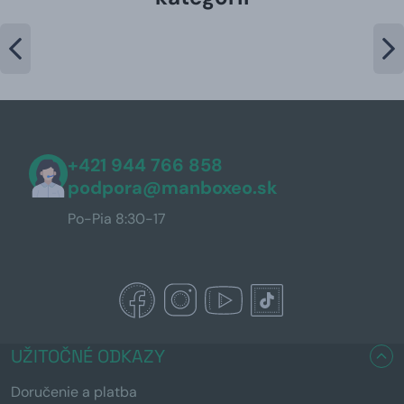
+421 944 766 858
podpora@manboxeo.sk
Po-Pia 8:30-17
UŽITOČNÉ ODKAZY
Doručenie a platba