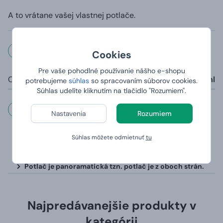
A to vrátane vašej vlastnej potlače.
Rozmery a váha
Cookies
Pre vaše pohodlné používanie nášho e-shopu
Objem:
325 ml
potrebujeme
súhlas
so spracovaním súborov cookies.
Súhlas udelíte kliknutím na tlačidlo "Rozumiem".
Dôležité informácie
Nastavenia
Rozumiem
Hrnčeky sú vhodné do umývačky (s výnimkou
Súhlas môžete odmietnuť
tu
magického hrnčeka, ktorý sa kvôli teplocitlivej vrstve
odporúča umývať v ruke)
Potlač je panoramatická tzn. potlač je z oboch strán.
Najpredávanejšie produkty v
kategórii