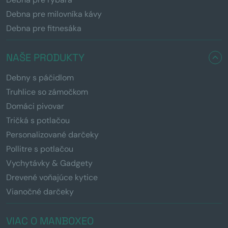
Debna pre milovníka kávy
Debna pre fitnesáka
NAŠE PRODUKTY
Debny s páčidlom
Truhlice so zámočkom
Domáci pivovar
Tričká s potlačou
Personalizované darčeky
Pollitre s potlačou
Vychytávky & Gadgety
Drevené voňajúce kytice
Vianočné darčeky
VIAC O MANBOXEO