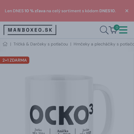
Len DNES
10 % zľava
na celý sortiment s kódom
DNES10
.
0
|
Tričká & Darčeky s potlačou
|
Hrnčeky a plecháčiky s potlač
2+1 ZDARMA