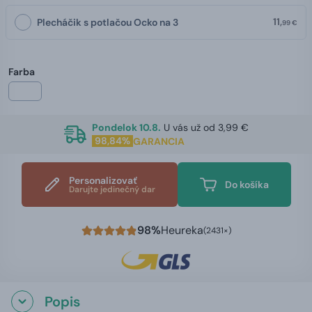
11,
Plecháčik s potlačou Ocko na 3
99 €
Farba
Pondelok 10.8.
U vás už od 3,99 €
98,84%
GARANCIA
Personalizovať
Do košíka
Darujte jedinečný dar
98%
Heureka
(2431×)
Popis