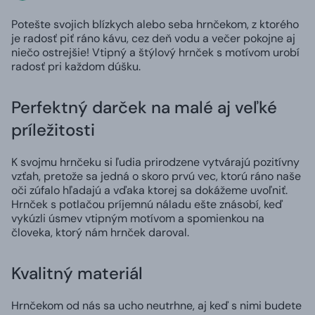
Potešte svojich blízkych alebo seba hrnčekom, z ktorého
je radosť piť ráno kávu, cez deň vodu a večer pokojne aj
niečo ostrejšie! Vtipný a štýlový hrnček s motívom urobí
radosť pri každom dúšku.
Perfektný darček na malé aj veľké
príležitosti
K svojmu hrnčeku si ľudia prirodzene vytvárajú pozitívny
vzťah, pretože sa jedná o skoro prvú vec, ktorú ráno naše
oči zúfalo hľadajú a vďaka ktorej sa dokážeme uvoľniť.
Hrnček s potlačou príjemnú náladu ešte znásobí, keď
vykúzli úsmev vtipným motívom a spomienkou na
človeka, ktorý nám hrnček daroval.
Kvalitný materiál
Hrnčekom od nás sa ucho neutrhne, aj keď s nimi budete