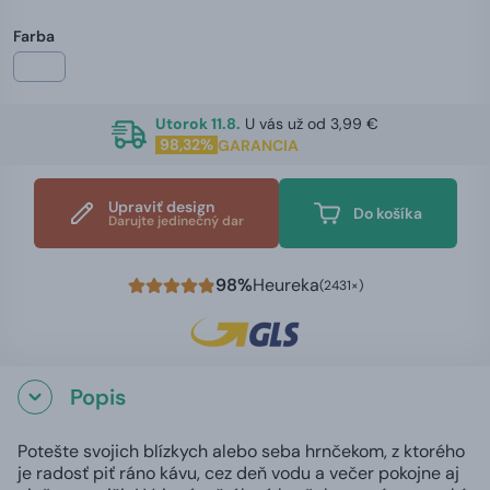
Farba
Utorok 11.8.
U vás už od 3,99 €
98,32%
GARANCIA
Upraviť design
Do košíka
Darujte jedinečný dar
98%
Heureka
(2431×)
Popis
Potešte svojich blízkych alebo seba hrnčekom, z ktorého
je radosť piť ráno kávu, cez deň vodu a večer pokojne aj