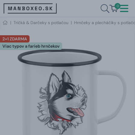
0
|
Tričká & Darčeky s potlačou
|
Hrnčeky a plecháčiky s potlač
2+1 ZDARMA
Viac typov a farieb hrnčekov