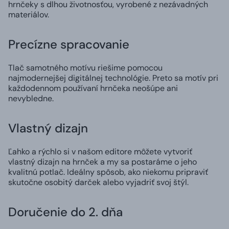
hrnčeky s dlhou životnosťou, vyrobené z nezávadných
materiálov.
Precízne spracovanie
Tlač samotného motívu riešime pomocou
najmodernejšej digitálnej technológie. Preto sa motív pri
každodennom používaní hrnčeka neošúpe ani
nevybledne.
Vlastný dizajn
Ľahko a rýchlo si v našom editore môžete vytvoriť
vlastný dizajn na hrnček a my sa postaráme o jeho
kvalitnú potlač. Ideálny spôsob, ako niekomu pripraviť
skutočne osobitý darček alebo vyjadriť svoj štýl.
Doručenie do 2. dňa