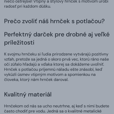
niečo ostrejšie! Vtipný a štýlový hrnček s motívom urobí
radosť pri každom dúšku.
Prečo zvoliť náš hrnček s potlačou?
Perfektný darček pre drobné aj veľké
príležitosti
K svojmu hrnčeku si ľudia prirodzene vytvárajú pozitívny
vzťah, pretože sa jedná o skoro prvá vec, ktorú ráno naše
oči zúfalo hľadajú a vďaka ktorej sa dokážeme uvoľniť.
Hrnček s potlačou príjemnú náladu ešte znásobí, keď
vykúzli úsmev vtipným motívom a spomienkou na
človeka, ktorý nám hrnček daroval.
Kvalitný materiál
Hrnčekom od nás sa ucho neutrhne, aj keď s nimi budete
často chodiť pre vodu. Jedná sa o kvalitné metalické