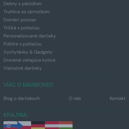
Debny s páčidlom
Truhlice so zámočkom
Domáci pivovar
Tričká s potlačou
Personalizované darčeky
Pollitre s potlačou
Vychytávky & Gadgety
Drevené voňajúce kytice
Vianočné darčeky
VIAC O MANBOXEO
Blog o darčekoch
O nás
Kontakt
KRAJINA: