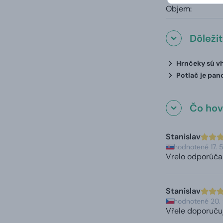
Objem:
Dôleži
Hrnčeky sú vh
Potlač je pan
Čo hovo
Stanislav
hodnotené 17. 
Vrelo odporúč
Stanislav
hodnotené 20.
Vřele doporučuj