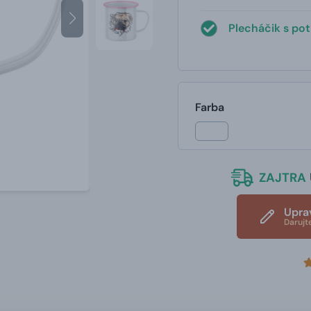
Plecháčik s po
Farba
ZAJTRA
Upra
Darujt