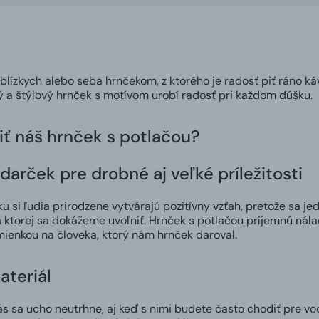
 blízkych alebo seba hrnčekom, z ktorého je radosť piť ráno ká
ný a štýlový hrnček s motívom urobí radosť pri každom dúšku.
iť náš hrnček s potlačou?
darček pre drobné aj veľké príležitosti
 si ľudia prirodzene vytvárajú pozitívny vzťah, pretože sa jed
 ktorej sa dokážeme uvoľniť. Hrnček s potlačou príjemnú nál
ienkou na človeka, ktorý nám hrnček daroval.
ateriál
 sa ucho neutrhne, aj keď s nimi budete často chodiť pre vod