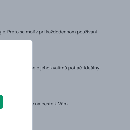
ie. Preto sa motív pri každodennom používaní
my sa postaráme o jeho kvalitnú potlač. Ideálny
l.
ruhý deň už bude na ceste k Vám.