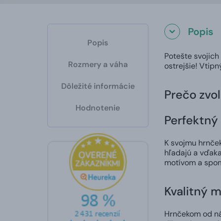
Popis
Popis
Potešte svojich
Rozmery a váha
ostrejšie! Vtip
Dôležité informácie
Prečo zvol
Hodnotenie
Perfektný 
K svojmu hrnčeku
hľadajú a vďaka
motívom a spom
Kvalitný m
Hrnčekom od nás