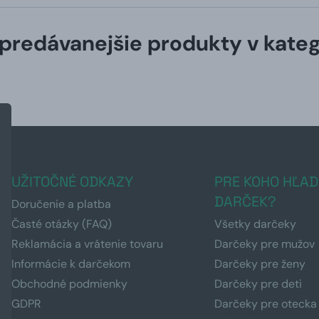
predávanejšie produkty v kateg
UŽITOČNÉ ODKAZY
PRE KOHO HĽAD
DARČEK?
Doručenie a platba
Časté otázky (FAQ)
Všetky darčeky
Reklamácia a vrátenie tovaru
Darčeky pre mužov
Informácie k darčekom
Darčeky pre ženy
Obchodné podmienky
Darčeky pre deti
GDPR
Darčeky pre otecka