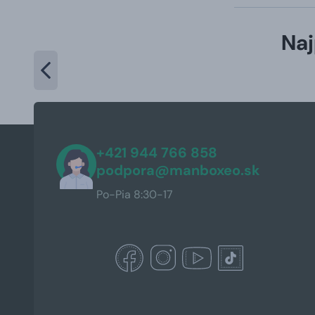
Naj
+421 944 766 858
podpora@manboxeo.sk
Po-Pia 8:30-17