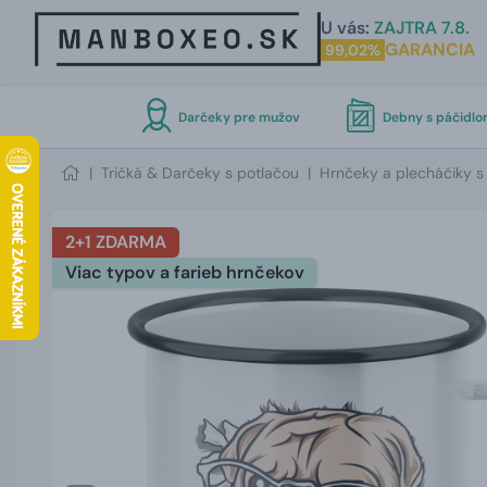
U vás:
ZAJTRA 7.8.
GARANCIA
99,02%
Darčeky pre mužov
Debny s páčidl
|
Tričká & Darčeky s potlačou
|
Hrnčeky a plecháčiky s
2+1 ZDARMA
Viac typov a farieb hrnčekov