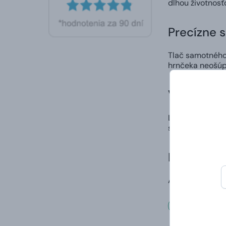
dlhou životnosť
Precízne 
Tlač samotného 
hrnčeka neošúp
Vlastný di
Ľahko a rýchlo 
spôsob, ako nie
Doručenie
A to vrátane va
Rozmer