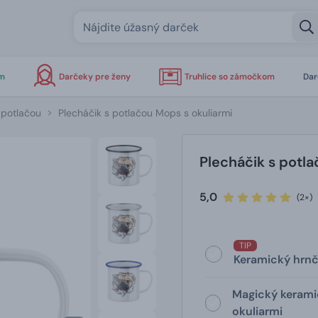
om
Darčeky pre ženy
Truhlice so zámočkom
Dar
 potlačou
Plecháčik s potlačou Mops s okuliarmi
Plecháčik s potla
5,0
(2×)
TIP
Keramický hrnč
Magický kerami
okuliarmi