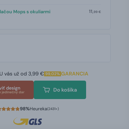
11,
tlačou Mops s okuliarmi
99 €
U vás už od 3,99 €
GARANCIA
99,02%
viť design
Do košíka
e jedinečný dar
98%
Heureka
(2431×)