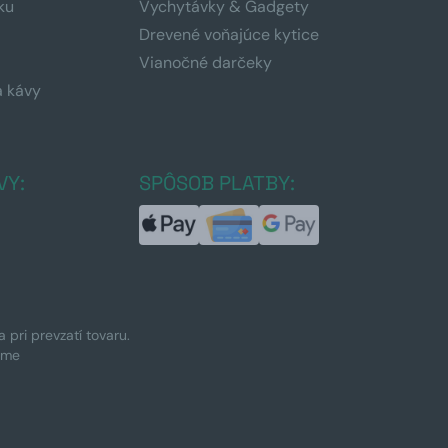
ku
Vychytávky & Gadgety
Drevené voňajúce kytice
Vianočné darčeky
a kávy
a
VY:
SPÔSOB PLATBY:
pri prevzatí tovaru.
ime