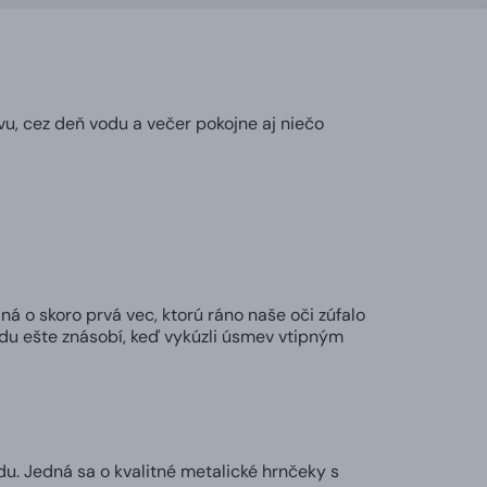
vu, cez deň vodu a večer pokojne aj niečo
ná o skoro prvá vec, ktorú ráno naše oči zúfalo
adu ešte znásobí, keď vykúzli úsmev vtipným
u. Jedná sa o kvalitné metalické hrnčeky s