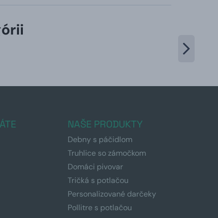
órii
ÁTE
NAŠE PRODUKTY
Debny s páčidlom
Truhlice so zámočkom
Domáci pivovar
Tričká s potlačou
Personalizované darčeky
Pollitre s potlačou