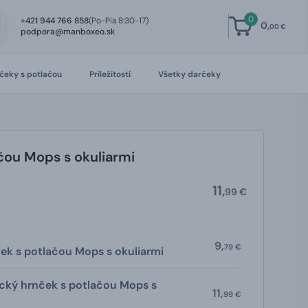
0
+421 944 766 858
(Po-Pia 8:30-17)
0,
00 €
podpora@manboxeo.sk
čeky s potlačou
Príležitosti
Všetky darčeky
čou Mops s okuliarmi
11,
99 €
9,
79 €
ek s potlačou Mops s okuliarmi
cký hrnček s potlačou Mops s
11,
99 €