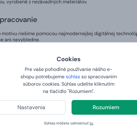
ou, vyrobené z nezávadných materiálov.
spracovanie
motívu riešime pomocou najmodernejšej digitálnej technológ
e ani nevybledne.
zajn
Cookies
Pre vaše pohodlné používanie nášho e-
si v našom editore môžete vytvoriť vlastný dizajn na hrnček a 
shopu potrebujeme
súhlas
so spracovaním
komu pripraviť skutočne osobitý darček alebo vyjadriť svoj štý
súborov cookies. Súhlas udelíte kliknutím
na tlačidlo "Rozumiem".
 do 2. dňa
Nastavenia
Rozumiem
šej vlastnej potlače. Vy nám zadáte tričko vašich snov a na d
Súhlas môžete odmietnuť
tu
y a váha