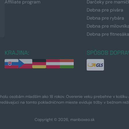
Affiliate program
Darčeky pre mamič
Debna pre pivára
Debna pre rybára
Debna pre milovník
Debna pre fitnesák
KRAJINA:
SPÔSOB DOPRA
oholu osobám mladším ako 18 rokov. Overenie veku prebehne v košíku a 
Predávajúci na tomto pokladničnom mieste eviduje tržby v bežnom rež
Copyright © 2026, manboxeo.sk