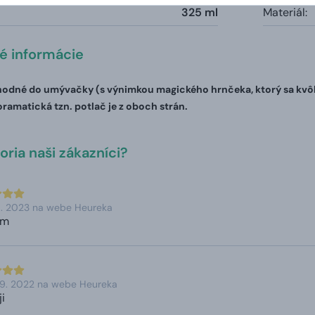
325 ml
Materiál:
té informácie
odné do umývačky (s výnimkou magického hrnčeka, ktorý sa kvôli 
oramatická tzn. potlač je z oboch strán.
ria naši zákazníci?
5. 2023 na webe Heureka
am
 9. 2022 na webe Heureka
i