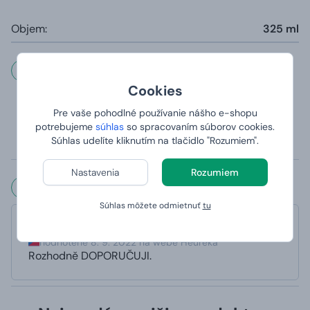
Objem:
325 ml
Dôležité informácie
Cookies
Hrnčeky sú vhodné do umývačky (s výnimkou
Pre vaše pohodlné používanie nášho e-shopu
magického hrnčeka, ktorý sa kvôli teplocitlivej vrstve
potrebujeme
súhlas
so spracovaním súborov cookies.
odporúča umývať v ruke)
Súhlas udelíte kliknutím na tlačidlo "Rozumiem".
Potlač je panoramatická tzn. potlač je z oboch strán.
Nastavenia
Rozumiem
Čo hovoria naši zákazníci?
Súhlas môžete odmietnuť
tu
Mish
hodnotené 8. 9. 2022 na webe Heureka
Rozhodně DOPORUČUJI.