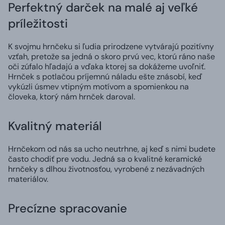
Perfektný darček na malé aj veľké
príležitosti
K svojmu hrnčeku si ľudia prirodzene vytvárajú pozitívny
vzťah, pretože sa jedná o skoro prvú vec, ktorú ráno naše
oči zúfalo hľadajú a vďaka ktorej sa dokážeme uvoľniť.
Hrnček s potlačou príjemnú náladu ešte znásobí, keď
vykúzli úsmev vtipným motívom a spomienkou na
človeka, ktorý nám hrnček daroval.
Kvalitný materiál
Hrnčekom od nás sa ucho neutrhne, aj keď s nimi budete
často chodiť pre vodu. Jedná sa o kvalitné keramické
hrnčeky s dlhou životnosťou, vyrobené z nezávadných
materiálov.
Precízne spracovanie