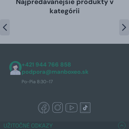
Najpredávanejšie produkty v
kategórii
+421 944 766 858
podpora@manboxeo.sk
Po-Pia 8:30-17
UŽITOČNÉ ODKAZY