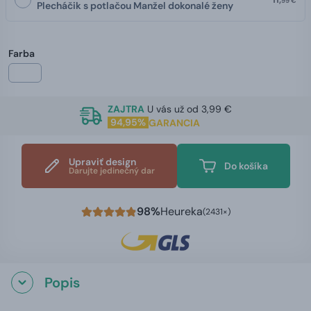
99 €
Plecháčik s potlačou Manžel dokonalé ženy
Farba
ZAJTRA
U vás už od 3,99 €
94,95%
GARANCIA
Upraviť design
Do košíka
Darujte jedinečný dar
98%
Heureka
(2431×)
Popis