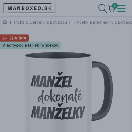
0
|
Tričká & Darčeky s potlačou
|
Hrnčeky a plecháčiky s potlač
2+1 ZDARMA
Viac typov a farieb hrnčekov