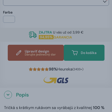
*
Farba
ZAJTRA
U vás už od 3,99 €
94,95%
GARANCIA
Upraviť design
Do košíka
Darujte jedinečný dar
98%
Heureka
(2433×)
Popis
Tričká s krátkym rukávom sa vyrábajú z kvalitnej
100 %