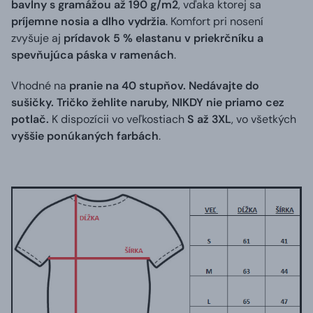
bavlny s gramážou až 190 g/m2
, vďaka ktorej sa
príjemne nosia a dlho vydržia
. Komfort pri nosení
zvyšuje aj
prídavok 5 % elastanu v priekrčníku a
spevňujúca páska v ramenách
.
Vhodné na
pranie na 40 stupňov. Nedávajte do
sušičky. Tričko žehlite naruby, NIKDY nie priamo cez
potlač.
K dispozícii vo veľkostiach
S až 3XL
, vo všetkých
vyššie ponúkaných farbách
.