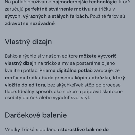
Na potlač používame
najmodernejšie technológie
, ktoré
zaručujú
perfektné stvárnenie motívu
na tričku v
sýtych, výrazných a stálych farbách
. Použité farby sú
zdravotne nezávadné
.
Vlastný dizajn
Ľahko a rýchlo si v našom editore
môžete vytvoriť
vlastný dizajn
na tričko a my sa postaráme o jeho
kvalitnú potlač.
Priama digitálna potlač
zaručuje, že
motív na tričku bude presnou kópiou obrázku, ktorý
vložíte do editora
, bez akýchkoľvek stôp po procese
tlače. Ideálny spôsob, ako niekomu pripraviť skutočne
osobitý darček alebo vyjadriť svoj štýl.
Darčekové balenie
Všetky Tričká s potlačou
starostlivo balíme do