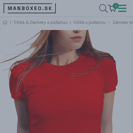
0
|
Tričká & Darčeky s potlačou
|
Tričká s potlačou
Dámske tri