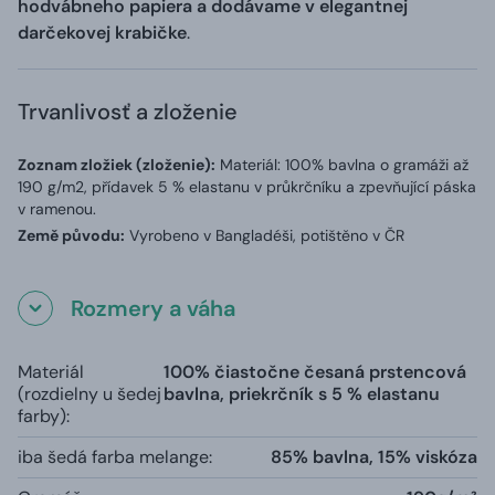
hodvábneho papiera a dodávame v elegantnej
darčekovej krabičke
.
Trvanlivosť a zloženie
Zoznam zložiek (zloženie):
Materiál: 100% bavlna o gramáži až
190 g/m2, přídavek 5 % elastanu v průkrčníku a zpevňující páska
v ramenou.
Země původu:
Vyrobeno v Bangladéši, potištěno v ČR
Rozmery a váha
Materiál
100% čiastočne česaná prstencová
(rozdielny u šedej
bavlna, priekrčník s 5 % elastanu
farby):
iba šedá farba melange:
85% bavlna, 15% viskóza