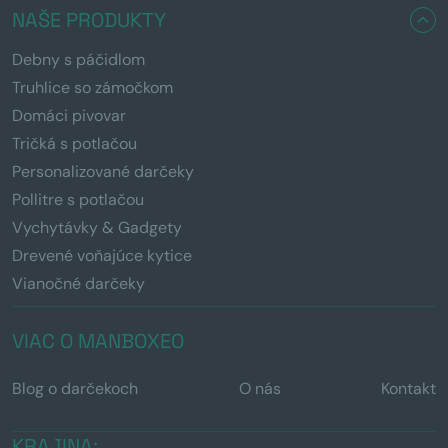
NAŠE PRODUKTY
Debny s páčidlom
Truhlice so zámočkom
Domáci pivovar
Tričká s potlačou
Personalizované darčeky
Pollitre s potlačou
Vychytávky & Gadgety
Drevené voňajúce kytice
Vianočné darčeky
VIAC O MANBOXEO
Blog o darčekoch
O nás
Kontakt
KRAJINA: