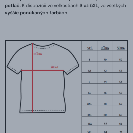
potlač.
K dispozícii vo veľkostiach
S až 5XL
, vo všetkých
vyššie ponúkaných farbách
.