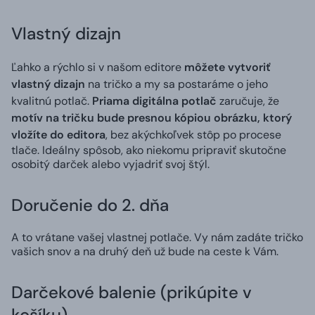
Vlastný dizajn
Ľahko a rýchlo si v našom editore
môžete vytvoriť
vlastný dizajn
na tričko a my sa postaráme o jeho
kvalitnú potlač.
Priama digitálna potlač
zaručuje, že
motív na tričku bude presnou kópiou obrázku, ktorý
vložíte do editora
, bez akýchkoľvek stôp po procese
tlače. Ideálny spôsob, ako niekomu pripraviť skutočne
osobitý darček alebo vyjadriť svoj štýl.
Doručenie do 2. dňa
A to vrátane vašej vlastnej potlače. Vy nám zadáte tričko
vašich snov a na druhý deň už bude na ceste k Vám.
Darčekové balenie (prikúpite v
košíku)