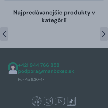
Najpredávanejšie produkty v
kategórii
+421 944 766 858
podpora@manboxeo.sk
Po-Pia 8:30-17