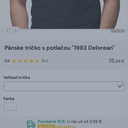
Galéria
Pánske tričko s potlačou "1983 Delorean"
15,
5,0
(2×)
99 €
Veľkosť trička
*
Farba
Pondelok 10.8.
U vás už od 3,99 €
98,84%
GARANCIA