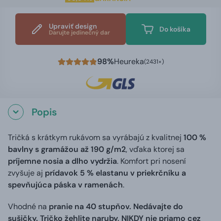
Upraviť design
Do košíka
Darujte jedinečný dar
98%
Heureka
(2431×)
Popis
Tričká s krátkym rukávom sa vyrábajú z kvalitnej
100 %
bavlny s gramážou až 190 g/m2
, vďaka ktorej sa
príjemne nosia a dlho vydržia
. Komfort pri nosení
zvyšuje aj
prídavok 5 % elastanu v priekrčníku a
spevňujúca páska v ramenách
.
Vhodné na
pranie na 40 stupňov. Nedávajte do
sušičky. Tričko žehlite naruby, NIKDY nie priamo cez