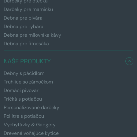
Darčeky pre otecka
Darčeky pre mamičku
Debna pre pivára
Debna pre rybára
Debna pre milovníka kávy
Debna pre fitnesáka
NAŠE PRODUKTY
Debny s páčidlom
Truhlice so zámočkom
Domáci pivovar
Tričká s potlačou
Personalizované darčeky
Pollitre s potlačou
Vychytávky & Gadgety
Drevené voňajúce kytice