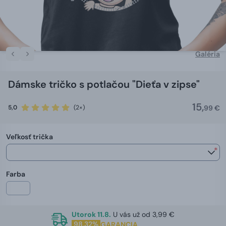
Galéria
Dámske tričko s potlačou "Dieťa v zipse"
15,
5,0
(2×)
99 €
Veľkosť trička
*
Farba
Utorok 11.8.
U vás už od 3,99 €
98,32%
GARANCIA