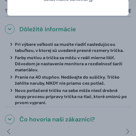
Tabuľka veľkostí:
viď nižšie V TEXTE
Dôležité informácie
Pri výbere veľkosti sa musíte riadiť nasledujúcou
tabuľkou, v ktorej sú uvedené presné rozmery trička.
Farby motívu a trička sa môžu v reáli mierne líšiť.
Dôvodom je nastavenie monitora a rozdielnosť šarží
materiálov.
Pranie na 40 stupňov. Nedávajte do sušičky. Tričko
žehlite naruby, NIKDY nie priamo cez potlač.
Novo potlačené tričko na sebe môže niesť drobné
stopy procesu prípravy trička na tlač, ktoré zmiznú po
prvom vypraní.
Čo hovoria naši zákazníci?