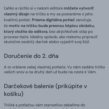
Ľahko a rýchlo si v našom editore
môžete vytvoriť
vlastný dizajn
na tričko a my sa postaráme o jeho
kvalitnú potlač.
Priama digitálna potlač
zaručuje,
že
motív na tričku bude presnou kópiou obrázku,
ktorý vložíte do editora
, bez akýchkoľvek stôp po
procese tlače. Ideálny spôsob, ako niekomu pripraviť
skutočne osobitý darček alebo vyjadriť svoj štýl.
Doručenie do 2. dňa
A to vrátane vašej vlastnej potlače. Vy nám zadáte tričko
vašich snov a na druhý deň už bude na ceste k Vám.
Darčekové balenie (prikúpite v
košíku)
Tričká s potlačou vám starostlivo zabalíme do