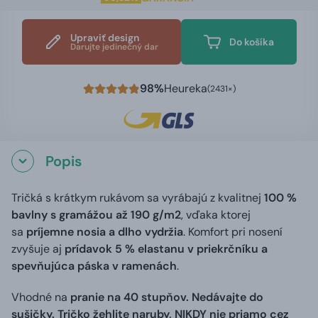
Upraviť design
Do košíka
Darujte jedinečný dar
98%
Heureka
(2431×)
Popis
Tričká s krátkym rukávom sa vyrábajú z kvalitnej
100 %
bavlny s gramážou až 190 g/m2
, vďaka ktorej
sa
príjemne nosia a dlho vydržia
. Komfort pri nosení
zvyšuje aj
prídavok 5 % elastanu v priekrčníku a
spevňujúca páska v ramenách
.
Vhodné na
pranie na 40 stupňov. Nedávajte do
sušičky. Tričko žehlite naruby, NIKDY nie priamo cez