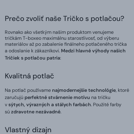
Prečo zvoliť naše Tričko s potlačou?
Rovnako ako všetkým našim produktom venujeme
tričkám T-boxeo maximálnu starostlivosť, od výberu
materiálov až po zabalenie finálneho potlačeného trička
a odoslanie k zákazníkovi.
Medzi hlavné výhody našich
Tričiek s potlačou patria
:
Kvalitná potlač
Na potlač používame
najmodernejšie technológie
, ktoré
zaručujú
perfektné stvárnenie motívu
na tričku
v
sýtych, výrazných a stálych farbách
. Použité farby
sú
zdravotne nezávadné
.
Vlastný dizajn