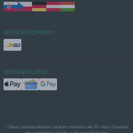
SPÔSOB DOPRAVY:
SPÔSOB PLATBY:
* Zákaz predaja alkoholu osobám mladším ako 18 rokov. Overenie
veku prebehne v košíku a pri prevzatí tovaru.