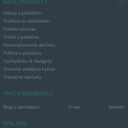
NAŠE PRODUKTY
Debny s páčidlom
Truhlice so zámočkom
Domáci pivovar
Tričká s potlačou
Personalizované darčeky
Pollitre s potlačou
Vychytávky & Gadgety
Drevené voňajúce kytice
Vianočné darčeky
VIAC O MANBOXEO
Blog o darčekoch
O nás
Kontakt
KRAJINA: