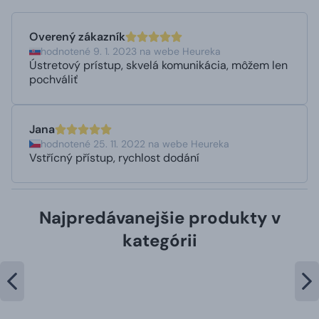
Overený zákazník
hodnotené 9. 1. 2023 na webe Heureka
Ústretový prístup, skvelá komunikácia, môžem len
pochváliť
Jana
hodnotené 25. 11. 2022 na webe Heureka
Vstřícný přístup, rychlost dodání
Najpredávanejšie produkty v
kategórii