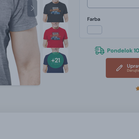
Farba
Pondelok 10
+21
Upra
Darujt