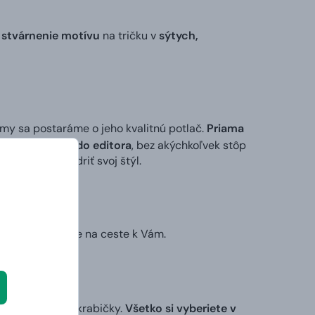
 stvárnenie motívu
na tričku v
sýtych,
 my sa postaráme o jeho kvalitnú potlač.
Priama
ktorý vložíte do editora
, bez akýchkoľvek stôp
ek alebo vyjadriť svoj štýl.
ruhý deň už bude na ceste k Vám.
nej darčekovej krabičky.
Všetko si vyberiete v