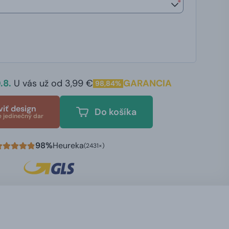
*
.8.
U vás už od 3,99 €
GARANCIA
98,84%
viť design
Do košíka
e jedinečný dar
98%
Heureka
(2431×)