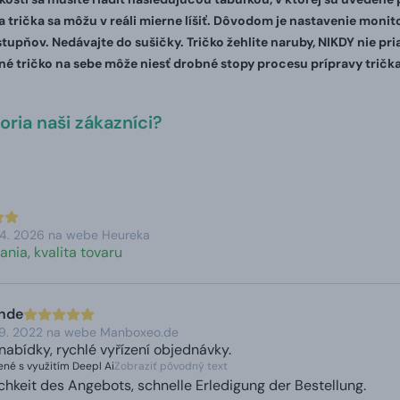
 trička sa môžu v reáli mierne líšiť. Dôvodom je nastavenie monito
stupňov. Nedávajte do sušičky. Tričko žehlite naruby, NIKDY nie pr
é tričko na sebe môže niesť drobné stopy procesu prípravy trička
ria naši zákazníci?
 4. 2026 na webe Heureka
ania, kvalita tovaru
unde
 9. 2022 na webe Manboxeo.de
nabídky, rychlé vyřízení objednávky.
né s využitím Deepl Ai
Zobraziť pôvodný text
chkeit des Angebots, schnelle Erledigung der Bestellung.