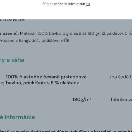
Súhlas môžete odmietnuť
tu
a zloženie
zloženie):
Materiál: 100% bavlna o gramáži až 190 g/m2, přídavek 5 %
robeno v Bangladéši, potištěno v ČR
y a váha
100% čiastočne česaná prstencová
iba šedá 
dej
bavlna, priekrčník s 5 % elastanu
190g/m²
Tabuľka ve
té informácie
ľkosti sa musíte riadiť nasledujúcou tabuľkou, v ktorej sú uvedené