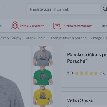
.
om
Darčeky pre ženy
Truhlice so zámočkom
Dar
íčky & Záujmy
|
Auto & Moto
Pánske tričko s potlačou "Vintage C
Pánske tričko s p
Porsche"
5,0
(3×)
Veľkosť trička