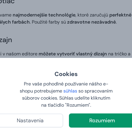
otlač
ívame
najmodernejšie technológie
, ktoré zaručujú
perfektné
álych farbách
. Použité farby sú
zdravotne nezávadné
.
zajn
si v našom editore
môžete vytvoriť vlastný dizajn
na tričko a
č
zaručuje, že
motív na tričku bude presnou kópiou obrázku, 
e. Ideálny spôsob, ako niekomu pripraviť skutočne osobitý darč
Cookies
 do 2. dňa
Pre vaše pohodlné používanie nášho e-
shopu potrebujeme
súhlas
so spracovaním
šej vlastnej potlače. Vy nám zadáte tričko vašich snov a na d
súborov cookies. Súhlas udelíte kliknutím
na tlačidlo "Rozumiem".
balenie (prikúpite v košíku)
Nastavenia
Rozumiem
ou vám starostlivo zabalíme do hodvábneho papiera a elegant