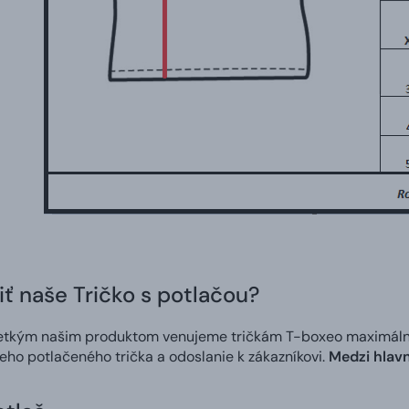
iť naše Tričko s potlačou?
etkým našim produktom venujeme tričkám T-boxeo maximálnu s
neho potlačeného trička a odoslanie k zákazníkovi.
Medzi hlavn