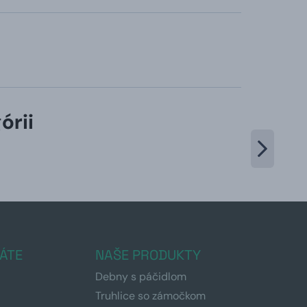
órii
ÁTE
NAŠE PRODUKTY
Debny s páčidlom
Truhlice so zámočkom