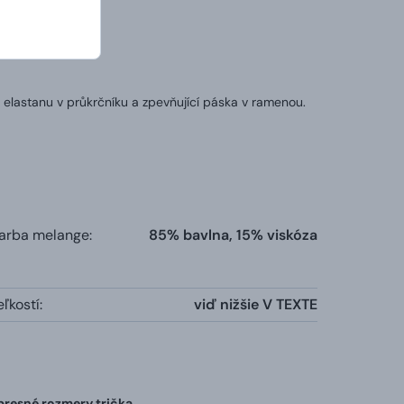
 elastanu v průkrčníku a zpevňující páska v ramenou.
farba melange:
85% bavlna, 15% viskóza
ľkostí:
viď nižšie V TEXTE
 presné rozmery trička.