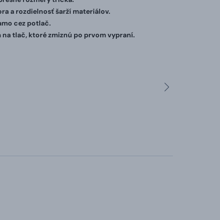
ra a rozdielnosť šarží materiálov.
iamo cez potlač.
 na tlač, ktoré zmiznú po prvom vypraní.