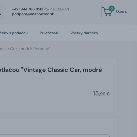
0
+421 944 766 858
(Po-Pia 8:30-17)
0,
00 €
podpora@manboxeo.sk
čeky s potlačou
Príležitosti
Všetky darčeky
lassic Car, modré Porsche"
otlačou "Vintage Classic Car, modré
15,
99 €