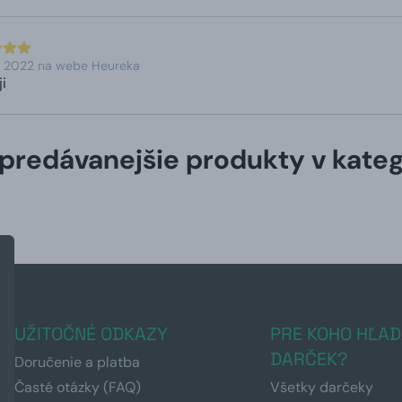
. 2022 na webe Heureka
i
predávanejšie produkty v kateg
UŽITOČNÉ ODKAZY
PRE KOHO HĽAD
DARČEK?
Doručenie a platba
Časté otázky (FAQ)
Všetky darčeky