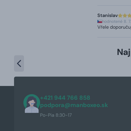
Stanislav
hodnotené 8. 7
Vřele doporučuj
Naj
+421 944 766 858
podpora@manboxeo.sk
Po-Pia 8:30-17