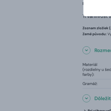
košíku.
Trvanlivosť 
Zoznam zložiek (
Země původu:
Vy
Rozmer
Materiál
(rozdielny u še
farby):
Gramáž:
Dôleži
Pri výbere ve