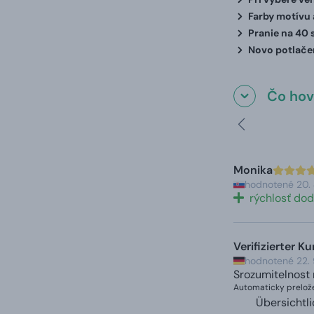
Farby motívu a
Pranie na 40 
Novo potlačen
Čo hovo
Monika
hodnotené 20.
rýchlosť dod
Verifizierter K
hodnotené 22.
Srozumitelnost 
Automaticky prelože
Übersichtli