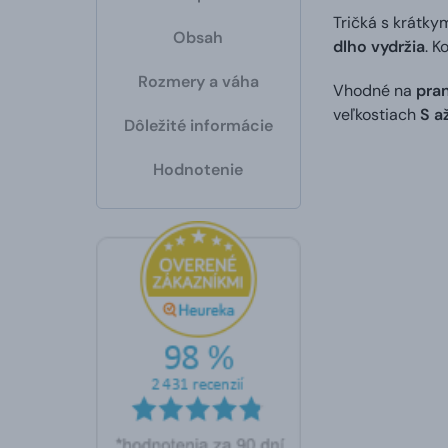
Tričká s krátky
Obsah
dlho vydržia
. K
Rozmery a váha
Vhodné na
pran
veľkostiach
S a
Dôležité informácie
Hodnotenie