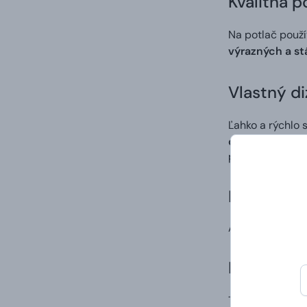
Kvalitná p
Na potlač použ
výrazných a st
Vlastný di
Ľahko a rýchlo 
digitálna potla
po procese tlač
Doručenie
A to vrátane va
Darčekové 
Tričká s potlač