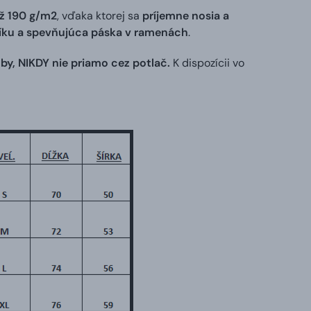
ž 190 g/m2
, vďaka ktorej sa
príjemne nosia a
níku a spevňujúca páska v ramenách
.
by, NIKDY nie priamo cez potlač.
K dispozícii vo