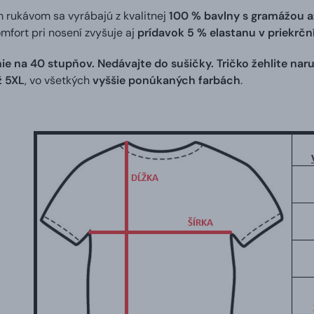
m rukávom sa vyrábajú z kvalitnej
100 % bavlny s gramážou a
omfort pri nosení zvyšuje aj
prídavok 5 % elastanu v priekrč
ie na 40 stupňov. Nedávajte do sušičky. Tričko žehlite naru
ž 5XL
, vo všetkých
vyššie ponúkaných farbách
.