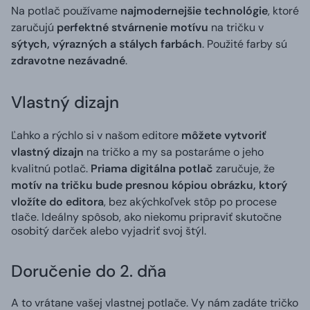
Na potlač používame
najmodernejšie technológie
, ktoré
zaručujú
perfektné stvárnenie motívu
na tričku v
sýtych, výrazných a stálych farbách
. Použité farby sú
zdravotne nezávadné
.
Vlastný dizajn
Ľahko a rýchlo si v našom editore
môžete vytvoriť
vlastný dizajn
na tričko a my sa postaráme o jeho
kvalitnú potlač.
Priama digitálna potlač
zaručuje, že
motív na tričku bude presnou kópiou obrázku, ktorý
vložíte do editora
, bez akýchkoľvek stôp po procese
tlače. Ideálny spôsob, ako niekomu pripraviť skutočne
osobitý darček alebo vyjadriť svoj štýl.
Doručenie do 2. dňa
A to vrátane vašej vlastnej potlače. Vy nám zadáte tričko