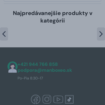
Najpredávanejšie produkty v
kategórii
+421 944 766 858
podpora@manboxeo.sk
Po-Pia 8:30-17