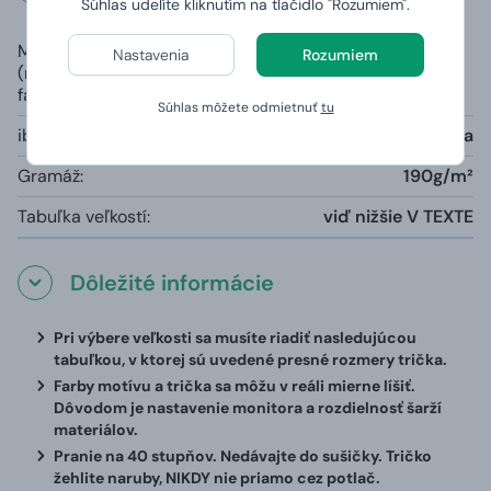
Súhlas udelíte kliknutím na tlačidlo "Rozumiem".
Materiál
100% čiastočne česaná prstencová
Nastavenia
Rozumiem
(rozdielny u šedej
bavlna, priekrčník s 5 % elastanu
farby):
Súhlas môžete odmietnuť
tu
iba šedá farba melange:
85% bavlna, 15% viskóza
Gramáž:
190g/m²
Tabuľka veľkostí:
viď nižšie V TEXTE
Dôležité informácie
Pri výbere veľkosti sa musíte riadiť nasledujúcou
tabuľkou, v ktorej sú uvedené presné rozmery trička.
Farby motívu a trička sa môžu v reáli mierne líšiť.
Dôvodom je nastavenie monitora a rozdielnosť šarží
materiálov.
Pranie na 40 stupňov. Nedávajte do sušičky. Tričko
žehlite naruby, NIKDY nie priamo cez potlač.