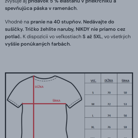
zvyšuje aj
prídavok 5 % elastanu v priekrčníku a
spevňujúca páska v ramenách
.
Vhodné na
pranie na 40 stupňov. Nedávajte do
sušičky. Tričko žehlite naruby, NIKDY nie priamo cez
potlač.
K dispozícii vo veľkostiach
S až 5XL
, vo všetkých
vyššie ponúkaných farbách
.