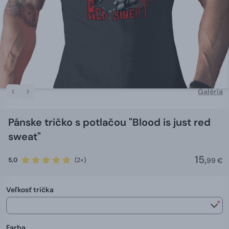
Galéria
Pánske tričko s potlačou "Blood is just red
sweat"
15,
5,0
(2×)
99 €
Veľkosť trička
*
Farba