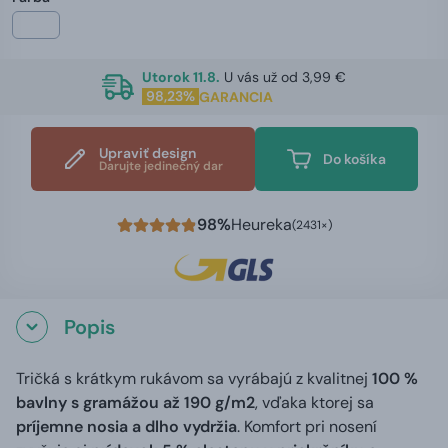
Utorok 11.8.
U vás už od 3,99 €
98,23%
GARANCIA
Upraviť design
Do košíka
Darujte jedinečný dar
98%
Heureka
(2431×)
Popis
Tričká s krátkym rukávom sa vyrábajú z kvalitnej
100 %
bavlny s gramážou až 190 g/m2
, vďaka ktorej sa
príjemne nosia a dlho vydržia
. Komfort pri nosení