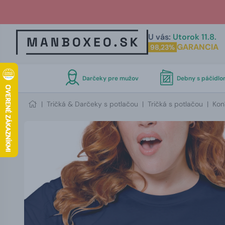
U vás:
Utorok 11.8.
GARANCIA
98,23%
Darčeky pre mužov
Debny s páčidl
|
Tričká & Darčeky s potlačou
|
Tričká s potlačou
|
Kon