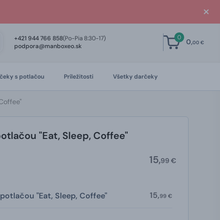
0
+421 944 766 858
(Po-Pia 8:30-17)
0,
00 €
podpora@manboxeo.sk
čeky s potlačou
Príležitosti
Všetky darčeky
Coffee"
otlačou "Eat, Sleep, Coffee"
15,
99 €
15,
 potlačou "Eat, Sleep, Coffee"
99 €