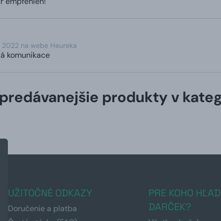
ur empfehlen!
. 2022 na webe Heureka
lá komunikace
predávanejšie produkty v kateg
UŽITOČNÉ ODKAZY
PRE KOHO HĽAD
DARČEK?
Doručenie a platba