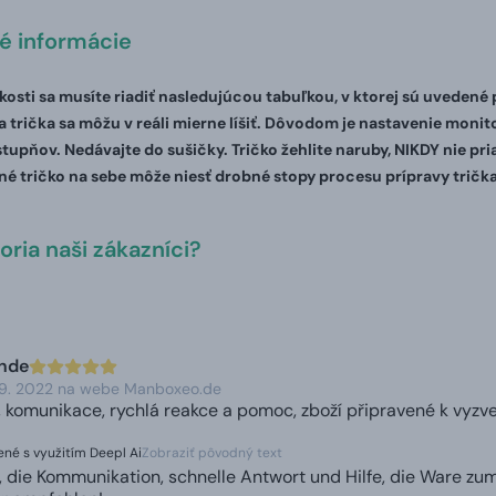
té informácie
ľkosti sa musíte riadiť nasledujúcou tabuľkou, v ktorej sú uvedené
 trička sa môžu v reáli mierne líšiť. Dôvodom je nastavenie monito
stupňov. Nedávajte do sušičky. Tričko žehlite naruby, NIKDY nie pr
é tričko na sebe môže niesť drobné stopy procesu prípravy trička
ria naši zákazníci?
unde
 9. 2022 na webe Manboxeo.de
, komunikace, rychlá reakce a pomoc, zboží připravené k vyzv
né s využitím Deepl Ai
Zobraziť pôvodný text
, die Kommunikation, schnelle Antwort und Hilfe, die Ware zu