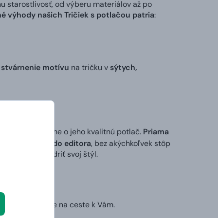
tarostlivosť, od výberu materiálov až po
é výhody našich Tričiek s potlačou patria
:
 stvárnenie motívu
na tričku v
sýtych,
 my sa postaráme o jeho kvalitnú potlač.
Priama
ktorý vložíte do editora
, bez akýchkoľvek stôp
ek alebo vyjadriť svoj štýl.
ruhý deň už bude na ceste k Vám.