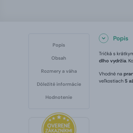
Popis
Popis
Tričká s krátky
Obsah
dlho vydržia
. K
Rozmery a váha
Vhodné na
pran
veľkostiach
S a
Dôležité informácie
Hodnotenie