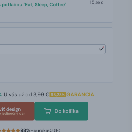
15,
99 €
 potlačou "Eat, Sleep, Coffee"
*
.
U vás už od 3,99 €
GARANCIA
98,23%
viť design
Do košíka
e jedinečný dar
98%
Heureka
(2431×)