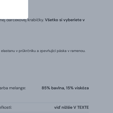
nej darčekovej krabičky.
Všetko si vyberiete v
 elastanu v průkrčníku a zpevňující páska v ramenou.
farba melange:
85% bavlna, 15% viskóza
ľkostí:
viď nižšie V TEXTE