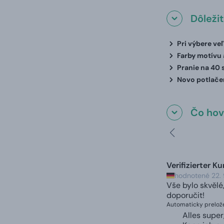
Dôleži
Pri výbere ve
Farby motívu a
Pranie na 40 
Novo potlačen
Čo hovo
Verifizierter K
hodnotené 22.
Vše bylo skvělé
doporučit!
Automaticky prelože
Alles super