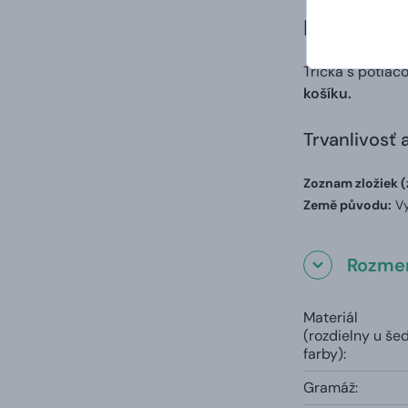
Darčekové 
Tričká s potlač
košíku.
Trvanlivosť 
Zoznam zložiek (
Země původu:
Vy
Rozmer
Materiál
(rozdielny u še
farby):
Gramáž: