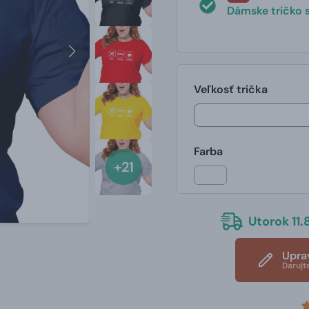
Dámske tričko s
Veľkosť trička
Farba
+21
Utorok 11.8
Upra
Darujt