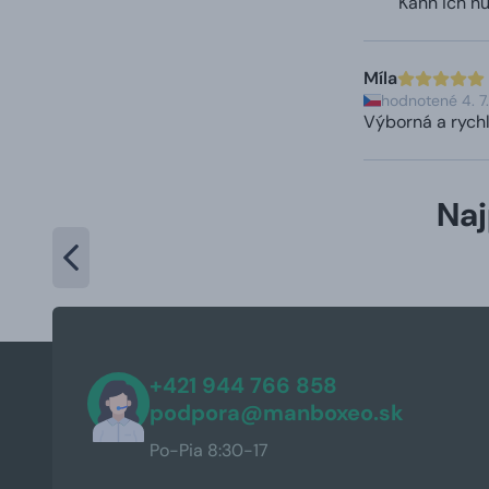
Kann ich n
Míla
hodnotené 4. 7
Výborná a rych
Naj
+421 944 766 858
podpora@manboxeo.sk
Po-Pia 8:30-17