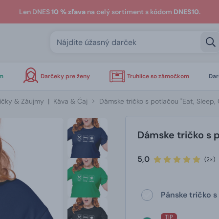
Len DNES
10 % zľava
na celý sortiment s kódom
DNES10
.
om
Darčeky pre ženy
Truhlice so zámočkom
Dar
íčky & Záujmy
|
Káva & Čaj
Dámske tričko s potlačou "Eat, Sleep, 
Dámske tričko s p
5,0
(2×)
Pánske tričko s
TIP