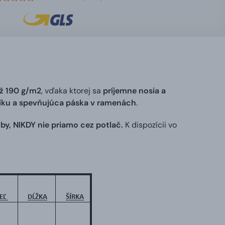
ž 190 g/m2
, vďaka ktorej sa
príjemne nosia a
níku a spevňujúca páska v ramenách
.
by, NIKDY nie priamo cez potlač.
K dispozícii vo