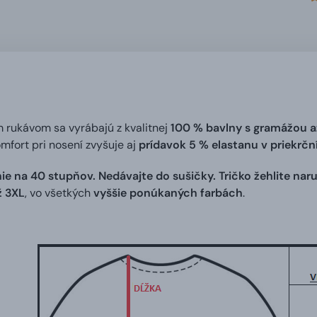
m rukávom sa vyrábajú z kvalitnej
100 % bavlny s gramážou a
omfort pri nosení zvyšuje aj
prídavok 5 % elastanu v priekrč
ie na 40 stupňov. Nedávajte do sušičky. Tričko žehlite naru
ž 3XL
, vo všetkých
vyššie ponúkaných farbách
.