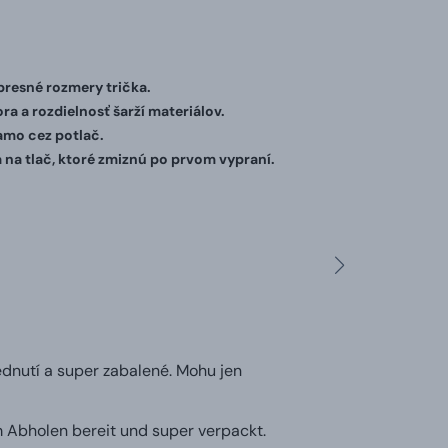
 presné rozmery trička.
ra a rozdielnosť šarží materiálov.
iamo cez potlač.
 na tlač, ktoré zmiznú po prvom vypraní.
ednutí a super zabalené. Mohu jen
m Abholen bereit und super verpackt.