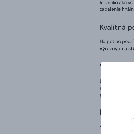
Rovnako ako vš
zabalenie finál
Kvalitná p
Na potlač použ
výrazných a st
Vlastný di
Ľahko a rýchlo 
digitálna potla
po procese tlač
Doručenie
A to vrátane va