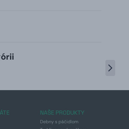
órii
ÁTE
NAŠE PRODUKTY
Debny s páčidlom