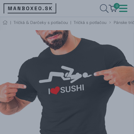
0
|
Tričká & Darčeky s potlačou
|
Tričká s potlačou
Pánske trič