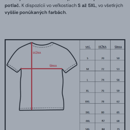
potlač.
K dispozícii vo veľkostiach
S až 5XL
, vo všetkých
vyššie ponúkaných farbách
.