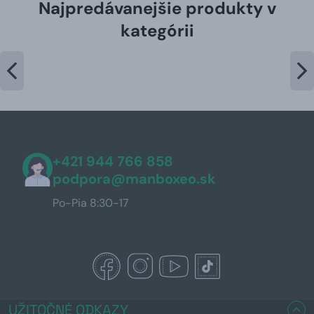
Najpredávanejšie produkty v
kategórii
+421 944 766 858
podpora@manboxeo.sk
Po-Pia 8:30-17
UŽITOČNÉ ODKAZY