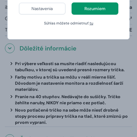
iba šedá farba melange:
85% bavlna, 15% viskóza
Nastavenia
Rozumiem
Gramáž:
190g/m²
Súhlas môžete odmietnuť
tu
Tabuľka veľkostí:
viď nižšie V TEXTE
Dôležité informácie
Pri výbere veľkosti sa musíte riadiť nasledujúcou
tabuľkou, v ktorej sú uvedené presné rozmery trička.
Farby motívu a trička sa môžu v reáli mierne líšiť.
Dôvodom je nastavenie monitora a rozdielnosť šarží
materiálov.
Pranie na 40 stupňov. Nedávajte do sušičky. Tričko
žehlite naruby, NIKDY nie priamo cez potlač.
Novo potlačené tričko na sebe môže niesť drobné
stopy procesu prípravy trička na tlač, ktoré zmiznú po
prvom vypraní.