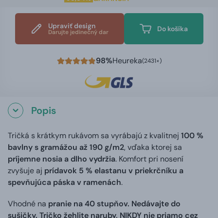
Upraviť design
Do košíka
Darujte jedinečný dar
98%
Heureka
(2431×)
Popis
Tričká s krátkym rukávom sa vyrábajú z kvalitnej
100 %
bavlny s gramážou až 190 g/m2
, vďaka ktorej sa
príjemne nosia a dlho vydržia
. Komfort pri nosení
zvyšuje aj
prídavok 5 % elastanu v priekrčníku a
spevňujúca páska v ramenách
.
Vhodné na
pranie na 40 stupňov. Nedávajte do
sušičky. Tričko žehlite naruby, NIKDY nie priamo cez