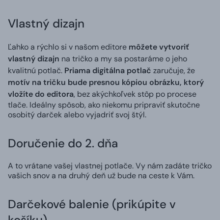
Vlastný dizajn
Ľahko a rýchlo si v našom editore
môžete vytvoriť
vlastný dizajn
na tričko a my sa postaráme o jeho
kvalitnú potlač.
Priama digitálna potlač
zaručuje, že
motív na tričku bude presnou kópiou obrázku, ktorý
vložíte do editora
, bez akýchkoľvek stôp po procese
tlače. Ideálny spôsob, ako niekomu pripraviť skutočne
osobitý darček alebo vyjadriť svoj štýl.
Doručenie do 2. dňa
A to vrátane vašej vlastnej potlače. Vy nám zadáte tričko
vašich snov a na druhý deň už bude na ceste k Vám.
Darčekové balenie (prikúpite v
košíku)