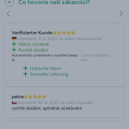
Čo hovoria naši zákazníci?
Verifizierter Kunde
hodnotené 21. 9. 2022 na webe Manboxeo.de
Pěkný výrobek
Rychlé dodání
Automaticky preložené s využitím Deepl
Zobraziť pôvodný
Ai
text
Hübsche Ware
Schnelle Lieferung
petra
hodnotené 30. 6. 2022 na webe Heureka
rychlé dodání, splněná očekávání