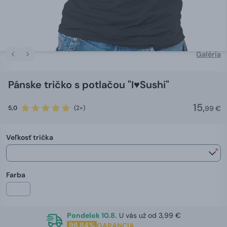
Galéria
Pánske tričko s potlačou "I️♥️Sushi"
15,
5,0
(2×)
99 €
Veľkosť trička
*
Farba
Pondelok 10.8.
U vás už od 3,99 €
98,84%
GARANCIA