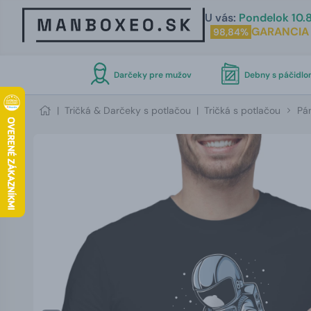
U vás:
Pondelok 10.8
GARANCIA
98,84%
Darčeky pre mužov
Debny s páčidl
|
Tričká & Darčeky s potlačou
|
Tričká s potlačou
Pán