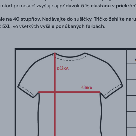
omfort pri nosení zvyšuje aj
prídavok 5 % elastanu v priekrč
ie na 40 stupňov. Nedávajte do sušičky. Tričko žehlite naru
ž 5XL
, vo všetkých
vyššie ponúkaných farbách
.