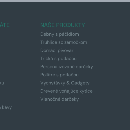
ÁTE
NAŠE PRODUKTY
Debny s páčidlom
Truhlice so zámočkom
Domáci pivovar
Tričká s potlačou
Personalizované darčeky
Pollitre s potlačou
ku
Vychytávky & Gadgety
Drevené voňajúce kytice
Vianočné darčeky
a kávy
a