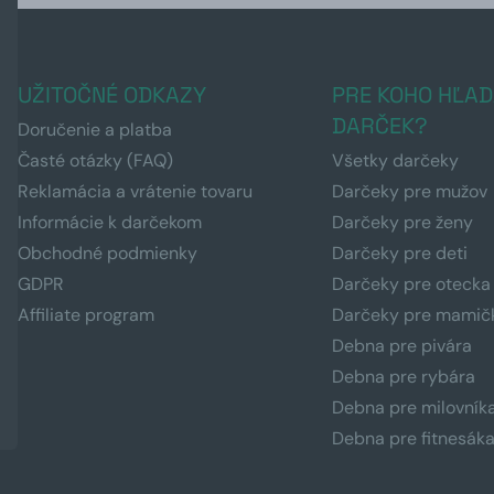
UŽITOČNÉ ODKAZY
PRE KOHO HĽAD
DARČEK?
Doručenie a platba
Časté otázky (FAQ)
Všetky darčeky
Reklamácia a vrátenie tovaru
Darčeky pre mužov
Informácie k darčekom
Darčeky pre ženy
Obchodné podmienky
Darčeky pre deti
GDPR
Darčeky pre otecka
Affiliate program
Darčeky pre mamič
Debna pre pivára
Debna pre rybára
Debna pre milovník
Debna pre fitnesák