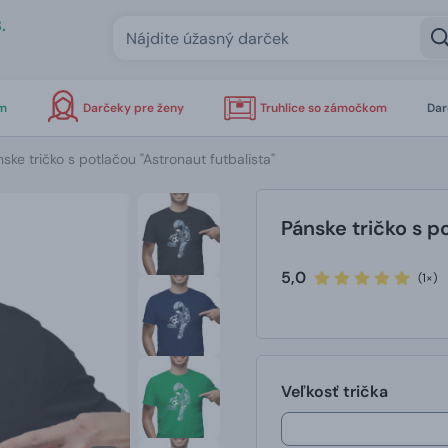
.
om
Darčeky pre ženy
Truhlice so zámočkom
Dar
ske tričko s potlačou "Astronaut futbalista"
Pánske tričko s p
5,0
(1×)
Veľkosť trička