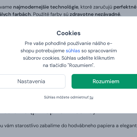
ívame
najmodernejšie technológie
, ktoré zaručujú
perfektné
álych farbách
. Použité farby sú
zdravotne nezávadné
.
zajn
Cookies
Pre vaše pohodlné používanie nášho e-
si v našom editore
môžete vytvoriť vlastný dizajn
na tričko a
shopu potrebujeme
súhlas
so spracovaním
č
zaručuje, že
motív na tričku bude presnou kópiou obrázku, 
súborov cookies. Súhlas udelíte kliknutím
e. Ideálny spôsob, ako niekomu pripraviť skutočne osobitý darč
na tlačidlo "Rozumiem".
 do 2. dňa
Nastavenia
Rozumiem
šej vlastnej potlače. Vy nám zadáte tričko vašich snov a na d
Súhlas môžete odmietnuť
tu
balenie (prikúpite v košíku)
ou vám starostlivo zabalíme do hodvábneho papiera a elegant