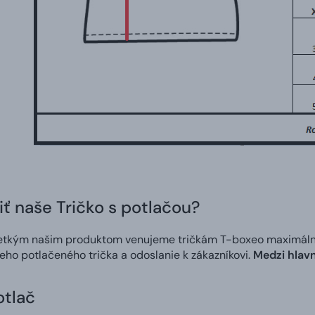
iť naše Tričko s potlačou?
etkým našim produktom venujeme tričkám T-boxeo maximálnu s
neho potlačeného trička a odoslanie k zákazníkovi.
Medzi hlavn
otlač