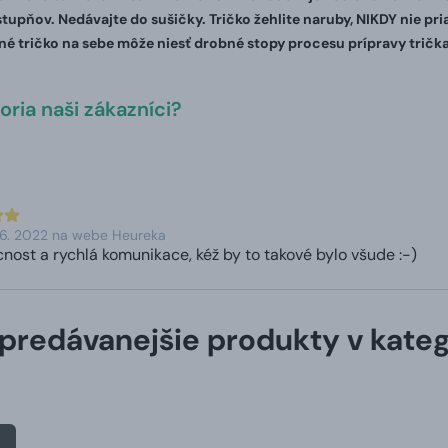
stupňov. Nedávajte do sušičky. Tričko žehlite naruby, NIKDY nie pr
é tričko na sebe môže niesť drobné stopy procesu prípravy trička
ria naši zákazníci?
 6. 2022 na webe Heureka
cnost a rychlá komunikace, kéž by to takové bylo všude :-)
predávanejšie produkty v kateg