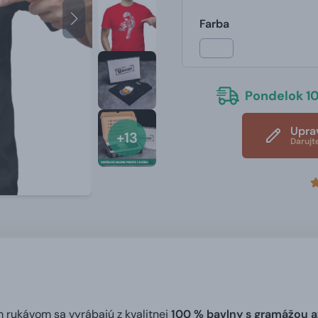
Farba
Pondelok 10
Upra
+13
Darujt
m rukávom sa vyrábajú z kvalitnej
100 % bavlny s gramážou a