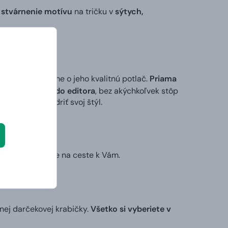
 stvárnenie motívu
na tričku v
sýtych,
 my sa postaráme o jeho kvalitnú potlač.
Priama
ktorý vložíte do editora
, bez akýchkoľvek stôp
ek alebo vyjadriť svoj štýl.
ruhý deň už bude na ceste k Vám.
nej darčekovej krabičky.
Všetko si vyberiete v