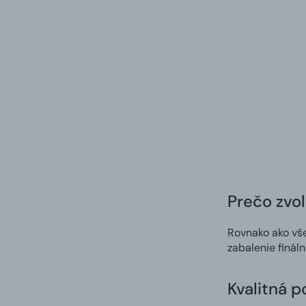
Prečo zvol
Rovnako ako vš
zabalenie finál
Kvalitná p