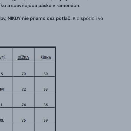
níku a spevňujúca páska v ramenách
.
by, NIKDY nie priamo cez potlač.
K dispozícii vo