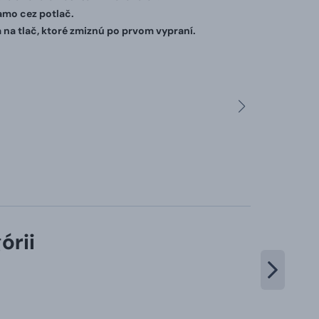
iamo cez potlač.
 na tlač, ktoré zmiznú po prvom vypraní.
órii