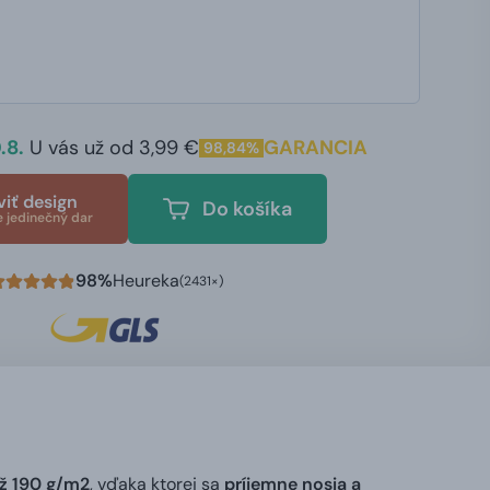
.8.
U vás už od 3,99 €
GARANCIA
98,84%
viť design
Do košíka
e jedinečný dar
98%
Heureka
(2431×)
ž 190 g/m2
, vďaka ktorej sa
príjemne nosia a