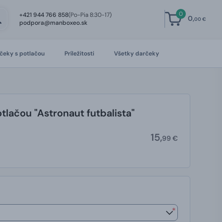
0
+421 944 766 858
(Po-Pia 8:30-17)
0,
00 €
podpora@manboxeo.sk
čeky s potlačou
Príležitosti
Všetky darčeky
otlačou "Astronaut futbalista"
15,
99 €
*