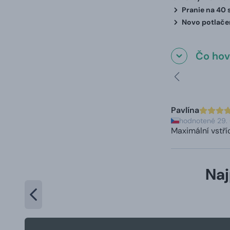
Pranie na 40 
Novo potlačen
Čo hovo
Pavlína
hodnotené 29.
Maximální vstří
Naj