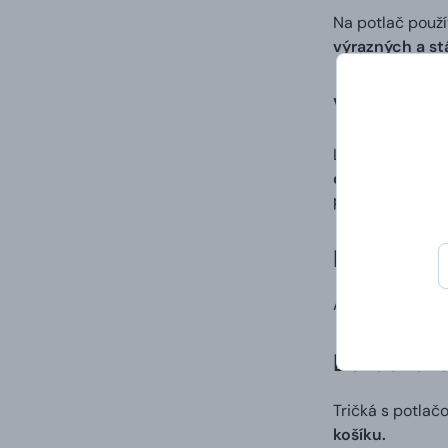
Na potlač použ
výrazných a st
Vlastný di
Ľahko a rýchlo 
digitálna potla
po procese tlač
Doručenie
A to vrátane va
Darčekové 
Tričká s potlač
košíku.