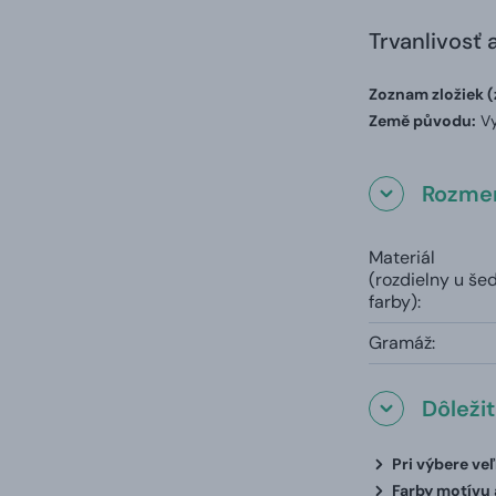
Trvanlivosť 
Zoznam zložiek (
Země původu:
Vy
Rozmer
Materiál
(rozdielny u še
farby):
Gramáž:
Dôleži
Pri výbere ve
Farby motívu a