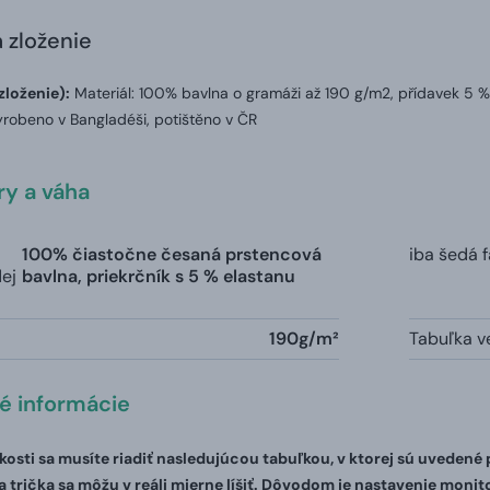
a zloženie
zloženie):
Materiál: 100% bavlna o gramáži až 190 g/m2, přídavek 5 %
robeno v Bangladéši, potištěno v ČR
y a váha
100% čiastočne česaná prstencová
iba šedá 
dej
bavlna, priekrčník s 5 % elastanu
190g/m²
Tabuľka ve
té informácie
ľkosti sa musíte riadiť nasledujúcou tabuľkou, v ktorej sú uvedené
 trička sa môžu v reáli mierne líšiť. Dôvodom je nastavenie monito