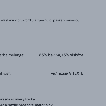
 elastanu v průkrčníku a zpevňující páska v ramenou.
farba melange:
85% bavlna, 15% viskóza
ľkostí:
viď nižšie V TEXTE
 presné rozmery trička.
ra a rozdielnosť šarží materiálov.