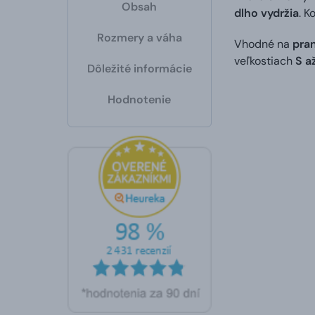
Obsah
dlho vydržia
. K
Rozmery a váha
Vhodné na
pran
veľkostiach
S a
Dôležité informácie
Hodnotenie