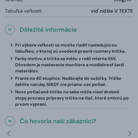
Tabuľka veľkostí:
viď nižšie V TEXTE
Dôležité informácie
Pri výbere veľkosti sa musíte riadiť nasledujúcou
tabuľkou, v ktorej sú uvedené presné rozmery trička.
Farby motívu a trička sa môžu v reáli mierne líšiť.
Dôvodom je nastavenie monitora a rozdielnosť šarží
materiálov.
Pranie na 40 stupňov. Nedávajte do sušičky. Tričko
žehlite naruby, NIKDY nie priamo cez potlač.
Novo potlačené tričko na sebe môže niesť drobné
stopy procesu prípravy trička na tlač, ktoré zmiznú po
prvom vypraní.
Čo hovoria naši zákazníci?