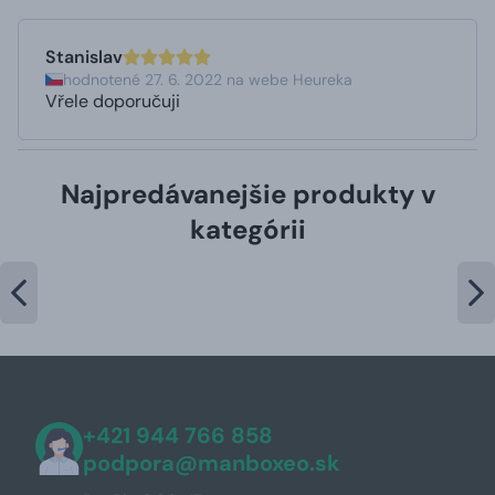
Stanislav
hodnotené 27. 6. 2022 na webe Heureka
Vřele doporučuji
Najpredávanejšie produkty v
kategórii
+421 944 766 858
podpora@manboxeo.sk