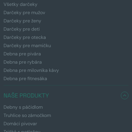
Všetky darčeky
Darčeky pre mužov
Darčeky pre ženy
Darčeky pre deti
Darčeky pre otecka
Darčeky pre mamičku
Debna pre pivára
Debna pre rybára
Debna pre milovníka kávy
Debna pre fitnesáka
NAŠE PRODUKTY
Debny s páčidlom
Truhlice so zámočkom
Domáci pivovar
Tričká s potlačou