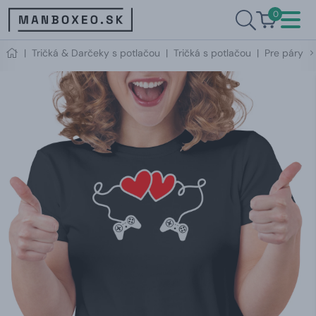
0
|
Tričká & Darčeky s potlačou
|
Tričká s potlačou
|
Pre páry