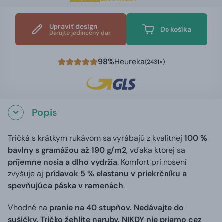
Upraviť design
Do košíka
Darujte jedinečný dar
98%
Heureka
(2431×)
Popis
Tričká s krátkym rukávom sa vyrábajú z kvalitnej
100 %
bavlny s gramážou až 190 g/m2
, vďaka ktorej sa
príjemne nosia a dlho vydržia
. Komfort pri nosení
zvyšuje aj
prídavok 5 % elastanu v priekrčníku a
spevňujúca páska v ramenách
.
Vhodné na
pranie na 40 stupňov. Nedávajte do
sušičky. Tričko žehlite naruby, NIKDY nie priamo cez