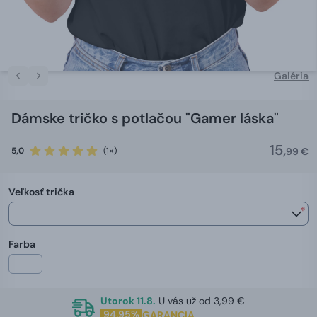
Galéria
Dámske tričko s potlačou "Gamer láska"
15,
5,0
(1×)
99 €
Veľkosť trička
*
Farba
Utorok 11.8.
U vás už od 3,99 €
94,95%
GARANCIA