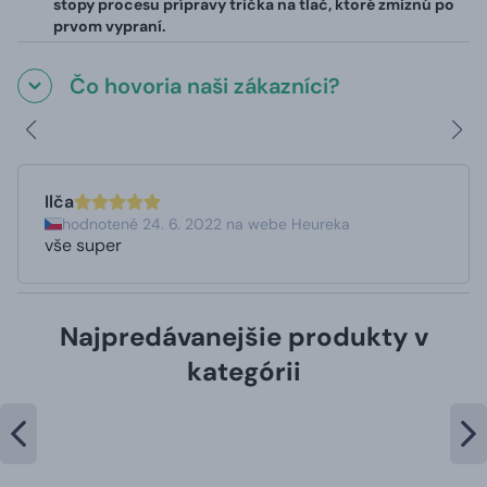
stopy procesu prípravy trička na tlač, ktoré zmiznú po
prvom vypraní.
Čo hovoria naši zákazníci?
Ilča
hodnotené 24. 6. 2022 na webe Heureka
vše super
Najpredávanejšie produkty v
kategórii