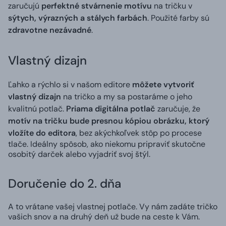
zaručujú
perfektné stvárnenie motívu
na tričku v
sýtych, výrazných a stálych farbách
. Použité farby sú
zdravotne nezávadné
.
Vlastný dizajn
Ľahko a rýchlo si v našom editore
môžete vytvoriť
vlastný dizajn
na tričko a my sa postaráme o jeho
kvalitnú potlač.
Priama digitálna potlač
zaručuje, že
motív na tričku bude presnou kópiou obrázku, ktorý
vložíte do editora
, bez akýchkoľvek stôp po procese
tlače. Ideálny spôsob, ako niekomu pripraviť skutočne
osobitý darček alebo vyjadriť svoj štýl.
Doručenie do 2. dňa
A to vrátane vašej vlastnej potlače. Vy nám zadáte tričko
vašich snov a na druhý deň už bude na ceste k Vám.