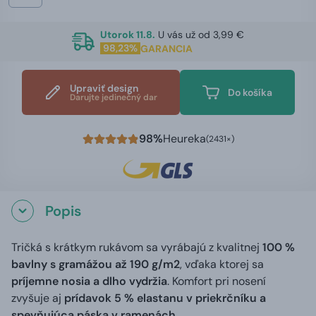
Utorok 11.8.
U vás už od 3,99 €
98,23%
GARANCIA
Upraviť design
Do košíka
Darujte jedinečný dar
98%
Heureka
(2431×)
Popis
Tričká s krátkym rukávom sa vyrábajú z kvalitnej
100 %
bavlny s gramážou až 190 g/m2
, vďaka ktorej sa
príjemne nosia a dlho vydržia
. Komfort pri nosení
zvyšuje aj
prídavok 5 % elastanu v priekrčníku a
spevňujúca páska v ramenách
.