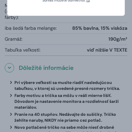
Súhlas môžete odmietnuť
tu
Materiál
100% čiastočne česaná prstencová
(rozdielny u šedej
bavlna, priekrčník s 5 % elastanu
farby):
iba šedá farba melange:
85% bavlna, 15% viskóza
Gramáž:
190g/m²
Tabuľka veľkostí:
viď nižšie V TEXTE
Dôležité informácie
Pri výbere veľkosti sa musíte riadiť nasledujúcou
tabuľkou, v ktorej sú uvedené presné rozmery trička.
Farby motívu a trička sa môžu v reáli mierne líšiť.
Dôvodom je nastavenie monitora a rozdielnosť šarží
materiálov.
Pranie na 40 stupňov. Nedávajte do sušičky. Tričko
žehlite naruby, NIKDY nie priamo cez potlač.
Novo potlačené tričko na sebe môže niesť drobné