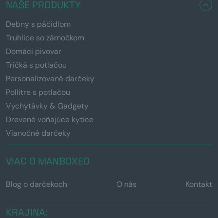
NAŠE PRODUKTY
Debny s páčidlom
Truhlice so zámočkom
Domáci pivovar
Tričká s potlačou
Personalizované darčeky
Pollitre s potlačou
Vychytávky & Gadgety
Drevené voňajúce kytice
Vianočné darčeky
VIAC O MANBOXEO
Blog o darčekoch
O nás
Kontakt
KRAJINA: