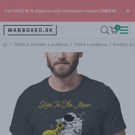
Len DNES
10 % zľava
na celý sortiment s kódom
DNES10
.
0
|
Tričká & Darčeky s potlačou
|
Tričká s potlačou
|
Koníčky & 