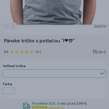
Galéria
Pánske tričko s potlačou "I❤🍺️️"
15,
5,0
(3×)
99 €
Veľkosť trička
*
Farba
Pondelok 10.8.
U vás už od 3,99 €
98,84%
GARANCIA