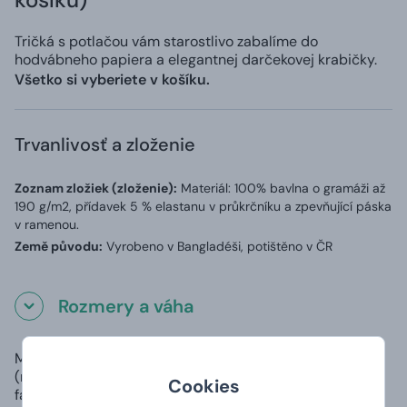
Tričká s potlačou vám starostlivo zabalíme do
hodvábneho papiera a elegantnej darčekovej krabičky.
Všetko si vyberiete v košíku.
Trvanlivosť a zloženie
Zoznam zložiek (zloženie):
Materiál: 100% bavlna o gramáži až
190 g/m2, přídavek 5 % elastanu v průkrčníku a zpevňující páska
v ramenou.
Země původu:
Vyrobeno v Bangladéši, potištěno v ČR
Rozmery a váha
Materiál
100% čiastočne česaná prstencová
(rozdielny u šedej
bavlna, priekrčník s 5 % elastanu
Cookies
farby):