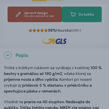
Upraviť design
Do košíka
Darujte jedinečný dar
98%
Heureka
(2431×)
Popis
Tričká s krátkym rukávom sa vyrábajú z kvalitnej
100 %
bavlny s gramážou až 190 g/m2
, vďaka ktorej sa
príjemne nosia a dlho vydržia
. Komfort pri nosení
zvyšuje aj
prídavok 5 % elastanu v priekrčníku a
spevňujúca páska v ramenách
.
Vhodné na
pranie na 40 stupňov. Nedávajte do
sušičky. Tričko žehlite naruby, NIKDY nie priamo cez