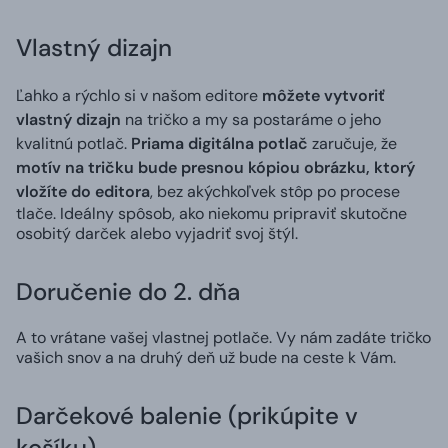
Vlastný dizajn
Ľahko a rýchlo si v našom editore
môžete vytvoriť
vlastný dizajn
na tričko a my sa postaráme o jeho
kvalitnú potlač.
Priama digitálna potlač
zaručuje, že
motív na tričku bude presnou kópiou obrázku, ktorý
vložíte do editora
, bez akýchkoľvek stôp po procese
tlače. Ideálny spôsob, ako niekomu pripraviť skutočne
osobitý darček alebo vyjadriť svoj štýl.
Doručenie do 2. dňa
A to vrátane vašej vlastnej potlače. Vy nám zadáte tričko
vašich snov a na druhý deň už bude na ceste k Vám.
Darčekové balenie (prikúpite v
košíku)