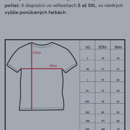
potlač.
K dispozícii vo veľkostiach
S až 5XL
, vo všetkých
vyššie ponúkaných farbách
.