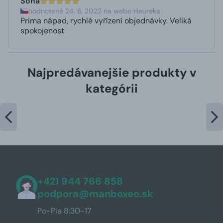
Soňa
hodnotené 24. 6. 2022 na webe Heureka
Prima nápad, rychlé vyřízení objednávky. Veliká
spokojenost
Najpredávanejšie produkty v
kategórii
+421 944 766 858
podpora@manboxeo.sk
Po-Pia 8:30-17