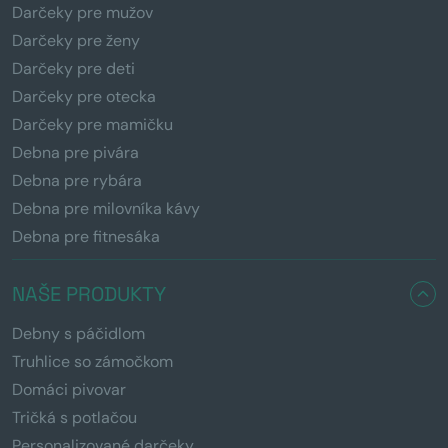
Darčeky pre mužov
Darčeky pre ženy
Darčeky pre deti
Darčeky pre otecka
Darčeky pre mamičku
Debna pre pivára
Debna pre rybára
Debna pre milovníka kávy
Debna pre fitnesáka
NAŠE PRODUKTY
Debny s páčidlom
Truhlice so zámočkom
Domáci pivovar
Tričká s potlačou
Personalizované darčeky