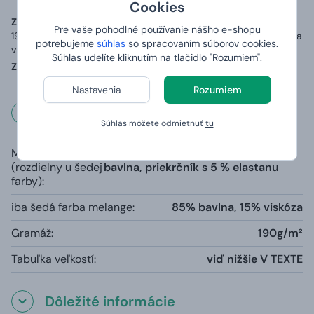
Cookies
Zoznam zložiek (zloženie):
Materiál: 100% bavlna o gramáži až
Pre vaše pohodlné používanie nášho e-shopu
190 g/m2, přídavek 5 % elastanu v průkrčníku a zpevňující páska
potrebujeme
súhlas
so spracovaním súborov cookies.
v ramenou.
Súhlas udelíte kliknutím na tlačidlo "Rozumiem".
Země původu:
Vyrobeno v Bangladéši, potištěno v ČR
Nastavenia
Rozumiem
Rozmery a váha
Súhlas môžete odmietnuť
tu
Materiál
100% čiastočne česaná prstencová
(rozdielny u šedej
bavlna, priekrčník s 5 % elastanu
farby):
iba šedá farba melange:
85% bavlna, 15% viskóza
Gramáž:
190g/m²
Tabuľka veľkostí:
viď nižšie V TEXTE
Dôležité informácie