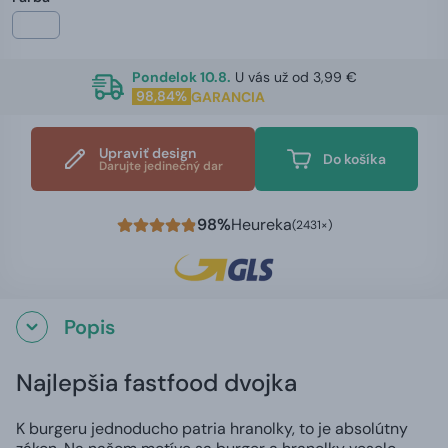
Pondelok 10.8.
U vás už od 3,99 €
98,84%
GARANCIA
Upraviť design
Do košíka
Darujte jedinečný dar
98%
Heureka
(2431×)
Popis
Najlepšia fastfood dvojka
K burgeru jednoducho patria hranolky, to je absolútny