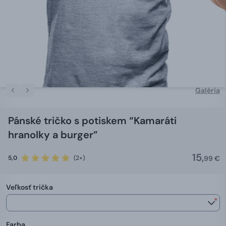
Galéria
Pánské tričko s potiskem “Kamaráti
hranolky a burger”
15,
5,0
(2×)
99 €
Veľkosť trička
*
Farba