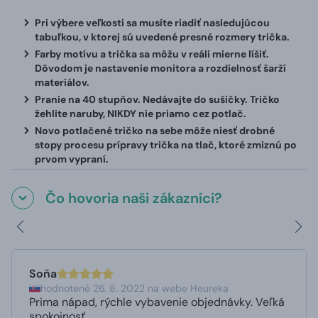
Pri výbere veľkosti sa musíte riadiť nasledujúcou
tabuľkou, v ktorej sú uvedené presné rozmery trička.
Farby motívu a trička sa môžu v reáli mierne líšiť.
Dôvodom je nastavenie monitora a rozdielnosť šarží
materiálov.
Pranie na 40 stupňov. Nedávajte do sušičky. Tričko
žehlite naruby, NIKDY nie priamo cez potlač.
Novo potlačené tričko na sebe môže niesť drobné
stopy procesu prípravy trička na tlač, ktoré zmiznú po
prvom vypraní.
Čo hovoria naši zákazníci?
Soňa
hodnotené 26. 8. 2022 na webe Heureka
Prima nápad, rýchle vybavenie objednávky. Veľká
spokojnosť