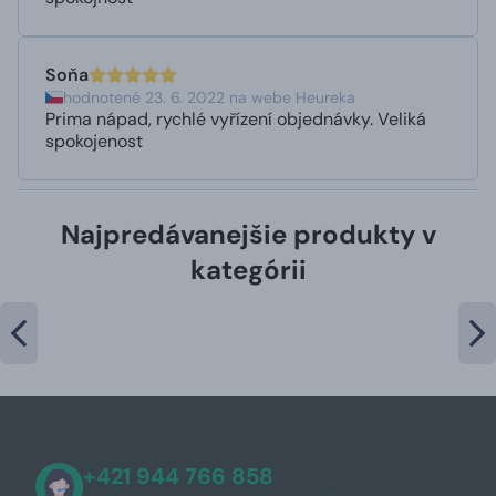
Soňa
hodnotené 23. 6. 2022 na webe Heureka
Prima nápad, rychlé vyřízení objednávky. Veliká
spokojenost
Najpredávanejšie produkty v
kategórii
+421 944 766 858