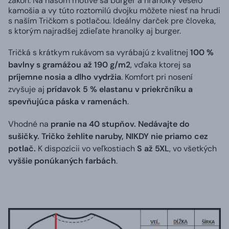
zákon. Na našom motíve sa burger a hranolky veselo
kamošia a vy túto roztomilú dvojku môžete niesť na hrudi
s naším Tričkom s potlačou. Ideálny darček pre človeka,
s ktorým najradšej zdieľate hranolky aj burger.
Tričká s krátkym rukávom sa vyrábajú z kvalitnej
100 %
bavlny s gramážou až 190 g/m2
, vďaka ktorej sa
príjemne nosia a dlho vydržia
. Komfort pri nosení
zvyšuje aj
prídavok 5 % elastanu v priekrčníku a
spevňujúca páska v ramenách
.
Vhodné na
pranie na 40 stupňov. Nedávajte do
sušičky. Tričko žehlite naruby, NIKDY nie priamo cez
potlač.
K dispozícii vo veľkostiach
S až 5XL
, vo všetkých
vyššie ponúkaných farbách
.