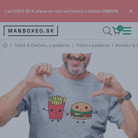
Len DNES
10 % zľava
na celý sortiment s kódom
DNES10
.
0
|
Tričká & Darčeky s potlačou
|
Tričká s potlačou
|
Koníčky & 