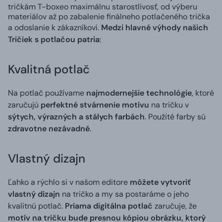
tričkám T-boxeo maximálnu starostlivosť, od výberu
materiálov až po zabalenie finálneho potlačeného trička
a odoslanie k zákazníkovi.
Medzi hlavné výhody našich
Tričiek s potlačou patria
:
Kvalitná potlač
Na potlač používame
najmodernejšie technológie
, ktoré
zaručujú
perfektné stvárnenie motívu
na tričku v
sýtych, výrazných a stálych farbách
. Použité farby sú
zdravotne nezávadné
.
Vlastný dizajn
Ľahko a rýchlo si v našom editore
môžete vytvoriť
vlastný dizajn
na tričko a my sa postaráme o jeho
kvalitnú potlač.
Priama digitálna potlač
zaručuje, že
motív na tričku bude presnou kópiou obrázku, ktorý