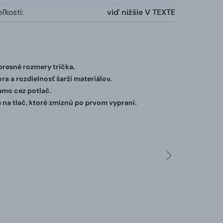
ľkostí:
viď nižšie V TEXTE
 presné rozmery trička.
ra a rozdielnosť šarží materiálov.
iamo cez potlač.
 na tlač, ktoré zmiznú po prvom vypraní.