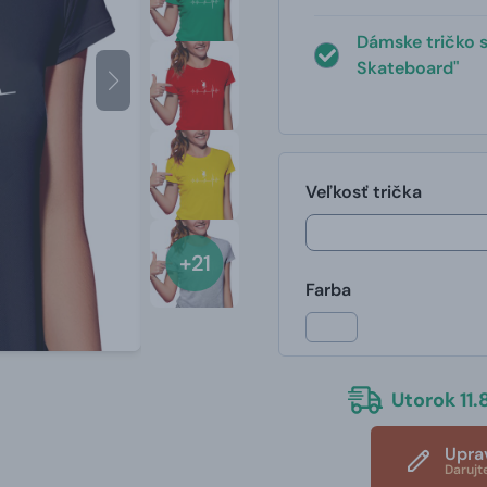
Dámske tričko 
Skateboard"
Veľkosť trička
+21
Farba
Utorok 11.8
Upra
Darujt