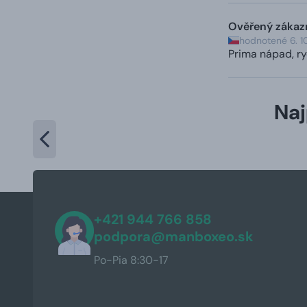
Ověřený zákaz
hodnotené 6. 1
Prima nápad, ry
Naj
+421 944 766 858
podpora@manboxeo.sk
Po-Pia 8:30-17