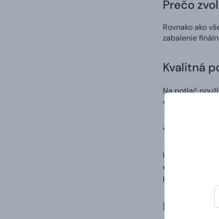
Prečo zvol
Rovnako ako vš
zabalenie finál
Kvalitná p
Na potlač použ
výrazných a st
Vlastný di
Ľahko a rýchlo 
digitálna potla
po procese tlač
Doručenie