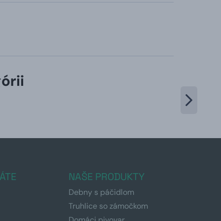
órii
ÁTE
NAŠE PRODUKTY
Debny s páčidlom
Truhlice so zámočkom
Domáci pivovar