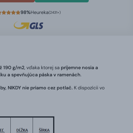
98%
Heureka
(2431×)
ž 190 g/m2
, vďaka ktorej sa
príjemne nosia a
níku a spevňujúca páska v ramenách
.
by, NIKDY nie priamo cez potlač.
K dispozícii vo