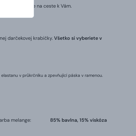
ruhý deň už bude na ceste k Vám.
nej darčekovej krabičky.
Všetko si vyberiete v
 elastanu v průkrčníku a zpevňující páska v ramenou.
farba melange:
85% bavlna, 15% viskóza