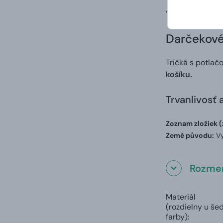
A to vrátane va
Darčekové 
Tričká s potlač
košíku.
Trvanlivosť 
Zoznam zložiek (
Země původu:
Vy
Rozmer
Materiál
(rozdielny u še
farby):