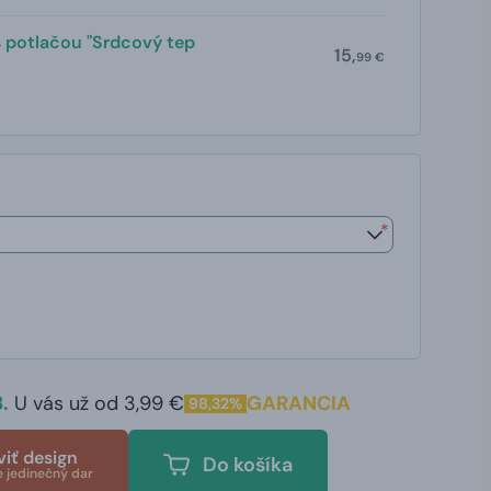
s potlačou "Srdcový tep
15,
99 €
*
.
U vás už od 3,99 €
GARANCIA
98,32%
viť design
Do košíka
e jedinečný dar