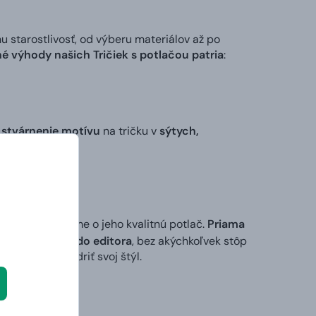
tarostlivosť, od výberu materiálov až po
é výhody našich Tričiek s potlačou patria
:
 stvárnenie motívu
na tričku v
sýtych,
 my sa postaráme o jeho kvalitnú potlač.
Priama
ktorý vložíte do editora
, bez akýchkoľvek stôp
ek alebo vyjadriť svoj štýl.