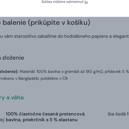
Súhlas môžete odmietnuť
tu
šej vlastnej potlače. Vy nám zadáte tričko vašich snov a na d
balenie (prikúpite v košíku)
ou vám starostlivo zabalíme do hodvábneho papiera a elegant
a zloženie
zloženie):
Materiál: 100% bavlna o gramáži až 190 g/m2, přídavek 5 %
robeno v Bangladéši, potištěno v ČR
y a váha
100% čiastočne česaná prstencová
iba šedá 
dej
bavlna, priekrčník s 5 % elastanu