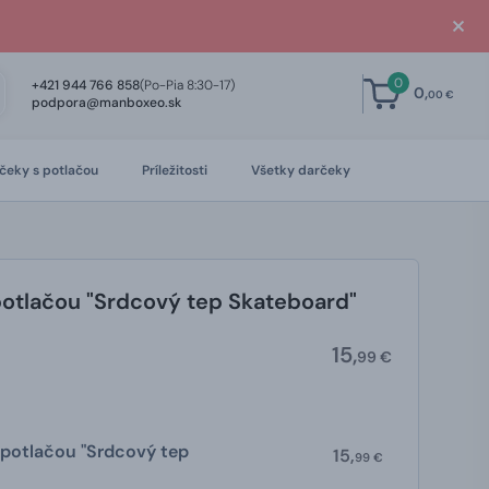
0
+421 944 766 858
(Po-Pia 8:30-17)
0,
00 €
podpora@manboxeo.sk
čeky s potlačou
Príležitosti
Všetky darčeky
potlačou "Srdcový tep Skateboard"
15,
99 €
 potlačou "Srdcový tep
15,
99 €