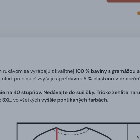
m rukávom sa vyrábajú z kvalitnej
100 % bavlny s gramážou a
omfort pri nosení zvyšuje aj
prídavok 5 % elastanu v priekrč
ie na 40 stupňov. Nedávajte do sušičky. Tričko žehlite naru
ž 3XL
, vo všetkých
vyššie ponúkaných farbách
.