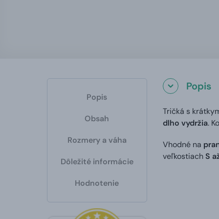
Popis
Popis
Tričká s krátky
Obsah
dlho vydržia
. K
Rozmery a váha
Vhodné na
pran
veľkostiach
S a
Dôležité informácie
Hodnotenie