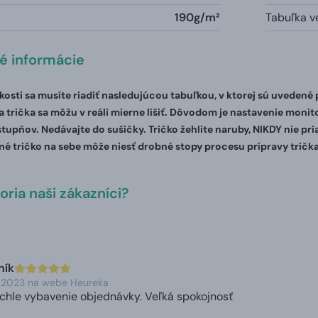
190g/m²
Tabuľka ve
té informácie
ľkosti sa musíte riadiť nasledujúcou tabuľkou, v ktorej sú uvedené
 trička sa môžu v reáli mierne líšiť. Dôvodom je nastavenie monito
stupňov. Nedávajte do sušičky. Tričko žehlite naruby, NIKDY nie pr
é tričko na sebe môže niesť drobné stopy procesu prípravy trička
ria naši zákazníci?
ník
1. 2023 na webe Heureka
chle vybavenie objednávky. Veľká spokojnosť