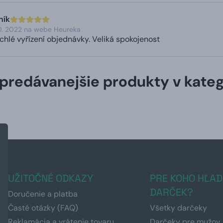
ník
0. 2022 na webe Heureka
chlé vyřízení objednávky. Veliká spokojenost
predávanejšie produkty v kateg
UŽITOČNÉ ODKAZY
PRE KOHO HĽAD
DARČEK?
Doručenie a platba
Časté otázky (FAQ)
Všetky darčeky
Reklamácia a vrátenie tovaru
Darčeky pre mužov