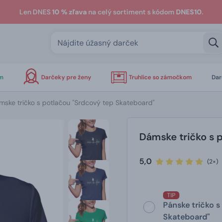
Len DNES
10 % zľava
na celý sortiment s kódom
DNES10
.
om
Darčeky pre ženy
Truhlice so zámočkom
Dar
mske tričko s potlačou "Srdcový tep Skateboard"
Dámske tričko s 
5,0
(2×)
TIP
Pánske tričko s
Skateboard"