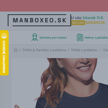
U vás:
Utorok 11.8.
GARANCIA
98,23%
Darčeky pre mužov
Debny s páčidl
|
Tričká & Darčeky s potlačou
|
Tričká s potlačou
Dá