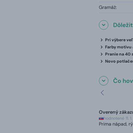
Gramáž:
Dôleži
Pri výbere ve
Farby motívu a
Pranie na 40 
Novo potlačen
Čo hovo
Overený zákaz
hodnotené 11. 
Prima nápad, rý