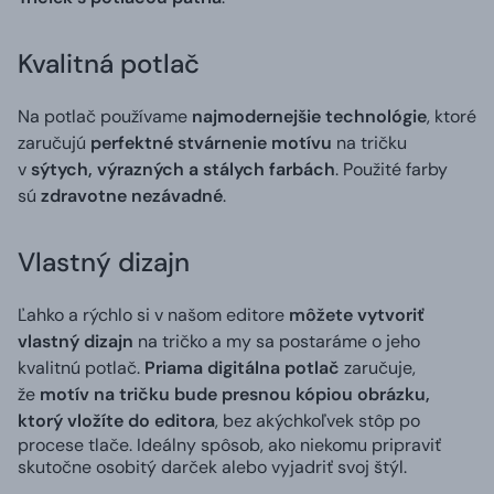
Kvalitná potlač
Na potlač používame
najmodernejšie technológie
, ktoré
zaručujú
perfektné stvárnenie motívu
na tričku
v
sýtych, výrazných a stálych farbách
. Použité farby
sú
zdravotne nezávadné
.
Vlastný dizajn
Ľahko a rýchlo si v našom editore
môžete vytvoriť
vlastný dizajn
na tričko a my sa postaráme o jeho
kvalitnú potlač.
Priama digitálna potlač
zaručuje,
že
motív na tričku bude presnou kópiou obrázku,
ktorý vložíte do editora
, bez akýchkoľvek stôp po
procese tlače. Ideálny spôsob, ako niekomu pripraviť
skutočne osobitý darček alebo vyjadriť svoj štýl.