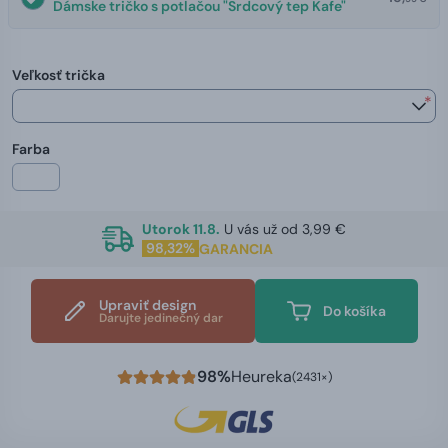
Dámske tričko s potlačou "Srdcový tep Kafe"
Veľkosť trička
*
Farba
Utorok 11.8.
U vás už od 3,99 €
98,32%
GARANCIA
Upraviť design
Do košíka
Darujte jedinečný dar
98%
Heureka
(2431×)