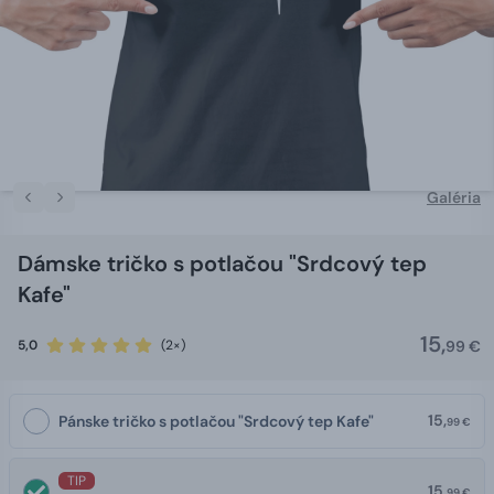
Galéria
Dámske tričko s potlačou "Srdcový tep
Kafe"
15,
5,0
(2×)
99 €
15,
Pánske tričko s potlačou "Srdcový tep Kafe"
99 €
TIP
15,
99 €