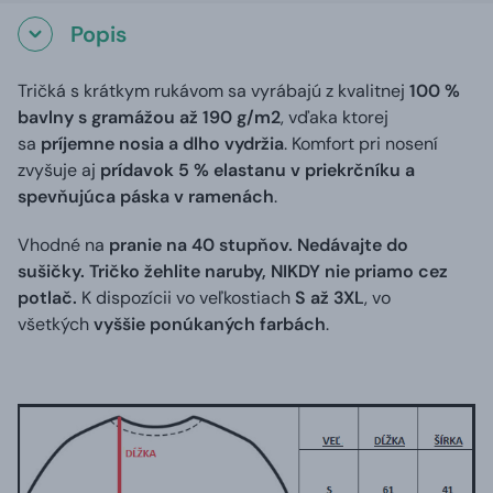
Popis
Tričká s krátkym rukávom sa vyrábajú z kvalitnej
100 %
bavlny s gramážou až 190 g/m2
, vďaka ktorej
sa
príjemne nosia a dlho vydržia
. Komfort pri nosení
zvyšuje aj
prídavok 5 % elastanu v priekrčníku a
spevňujúca páska v ramenách
.
Vhodné na
pranie na 40 stupňov. Nedávajte do
sušičky. Tričko žehlite naruby, NIKDY nie priamo cez
potlač.
K dispozícii vo veľkostiach
S až 3XL
, vo
všetkých
vyššie ponúkaných farbách
.