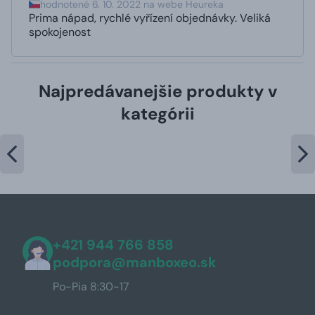
hodnotené 6. 10. 2022 na webe Heureka
Prima nápad, rychlé vyřízení objednávky. Veliká
spokojenost
Najpredávanejšie produkty v
kategórii
+421 944 766 858
podpora@manboxeo.sk
Po-Pia 8:30-17