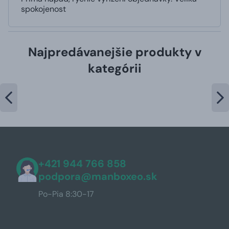
spokojenost
Najpredávanejšie produkty v
kategórii
+421 944 766 858
podpora@manboxeo.sk
Po-Pia 8:30-17