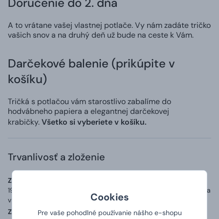
Doručenie do 2. dňa
A to vrátane vašej vlastnej potlače. Vy nám zadáte tričko
vašich snov a na druhý deň už bude na ceste k Vám.
Darčekové balenie (prikúpite v
košíku)
Tričká s potlačou vám starostlivo zabalíme do
hodvábneho papiera a elegantnej darčekovej
krabičky.
Všetko si vyberiete v košíku.
Trvanlivosť a zloženie
Zoznam zložiek (zloženie):
Materiál: 100% bavlna o gramáži až
190 g/m2, přídavek 5 % elastanu v průkrčníku a zpevňující páska
Cookies
v ramenou.
Země původu:
Vyrobeno v Bangladéši, potištěno v ČR
Pre vaše pohodlné používanie nášho e-shopu