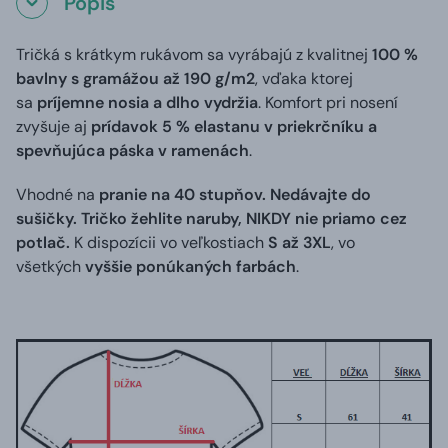
Popis
Tričká s krátkym rukávom sa vyrábajú z kvalitnej
100 %
bavlny s gramážou až 190 g/m2
, vďaka ktorej
sa
príjemne nosia a dlho vydržia
. Komfort pri nosení
zvyšuje aj
prídavok 5 % elastanu v priekrčníku a
spevňujúca páska v ramenách
.
Vhodné na
pranie na 40 stupňov. Nedávajte do
sušičky. Tričko žehlite naruby, NIKDY nie priamo cez
potlač.
K dispozícii vo veľkostiach
S až 3XL
, vo
všetkých
vyššie ponúkaných farbách
.