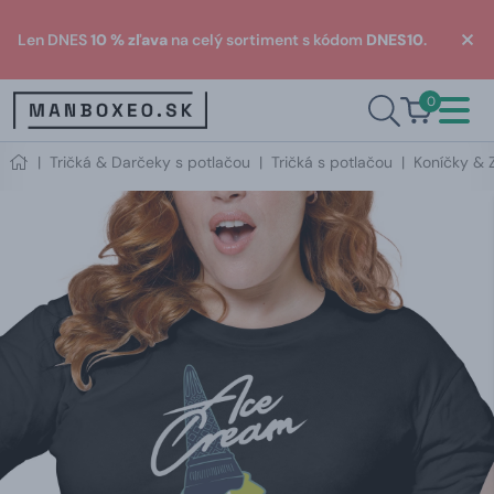
Len DNES
10 % zľava
na celý sortiment s kódom
DNES10
.
0
|
Tričká & Darčeky s potlačou
|
Tričká s potlačou
|
Koníčky & 