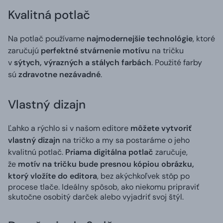
Kvalitná potlač
Na potlač používame
najmodernejšie technológie
, ktoré
zaručujú
perfektné stvárnenie motívu
na tričku
v
sýtych, výrazných a stálych farbách
. Použité farby
sú
zdravotne nezávadné
.
Vlastný dizajn
Ľahko a rýchlo si v našom editore
môžete vytvoriť
vlastný dizajn
na tričko a my sa postaráme o jeho
kvalitnú potlač.
Priama digitálna potlač
zaručuje,
že
motív na tričku bude presnou kópiou obrázku,
ktorý vložíte do editora
, bez akýchkoľvek stôp po
procese tlače. Ideálny spôsob, ako niekomu pripraviť
skutočne osobitý darček alebo vyjadriť svoj štýl.