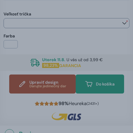
Veľkosť trička
*
Farba
Utorok 11.8.
U vás už od 3,99 €
98,23%
GARANCIA
Upraviť design
Do košíka
Darujte jedinečný dar
98%
Heureka
(2431×)