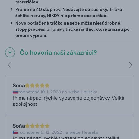
materiálov.
Pranie na 40 stupňov. Nedávajte do sušičky. Tričko
žehlite naruby, NIKDY nie priamo cez potlač.
Novo potlačené tričko na sebe môže niesť drobné
stopy procesu prípravy trička na tlač, ktoré zmiznú po
prvom vypraní.
Čo hovoria naši zákazníci?
Soňa
hodnotené 10. 1. 2023 na webe Heureka
Prima nápad, rýchle vybavenie objednávky. Veľká
spokojnosť
Soňa
hodnotené 8. 12. 2022 na webe Heureka
Prima nápad, rychlé vyřízení objednávky. Veliká