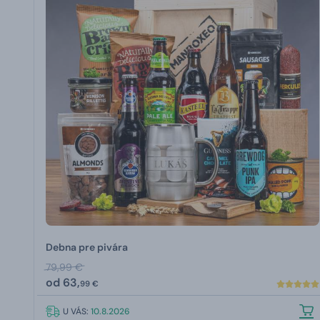
Debna pre pivára
79,99 €
od
63,
99 €
U VÁS:
10.8.2026