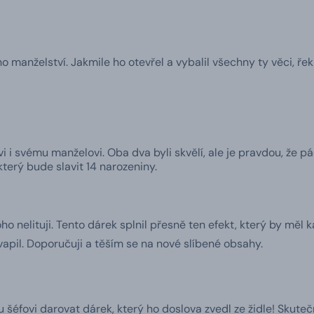
manželství. Jakmile ho otevřel a vybalil všechny ty věci, řek
 i svému manželovi. Oba dva byli skvělí, ale je pravdou, že pá
terý bude slavit 14 narozeniny.
ho nelituji. Tento dárek splnil přesně ten efekt, který by měl
vapil. Doporučuji a těším se na nové slíbené obsahy.
éfovi darovat dárek, který ho doslova zvedl ze židle! Skutečně