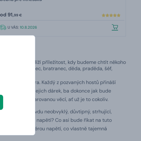
od
91,
99 €
U VÁS:
10.8.2026
ál tím rychleji
blíží příležitost, kdy budeme chtít někoho
l, kamarád, synovec, bratranec, děda, praděda, šéf,
říjemná atmosféra. Každý z pozvaných hostů přináší
 říkat právě na jejich dárek
, ba dokonce jak bude
y nepohrdne darovanou věcí, ať už je to cokoliv.
avu přinese opravdu neobvyklý, důvtipný, strhující,
m trhu. Cítíte to napětí? Co asi bude říkat na tuto
 dřeva a atmosférou napětí, co vlastně tajemná