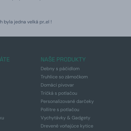
byla jedna velká pr..el !
ÁTE
NAŠE PRODUKTY
Debny s páčidlom
Truhlice so zámočkom
Domáci pivovar
Tričká s potlačou
Personalizované darčeky
Pollitre s potlačou
ku
Vychytávky & Gadgety
Drevené voňajúce kytice