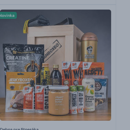
Novinka
Debna pre fitnesáka