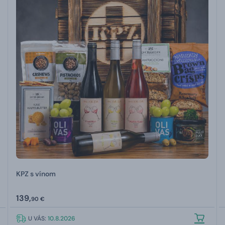
KPZ s vínom
139,
90 €
U VÁS:
10.8.2026