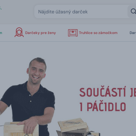
.
om
Darčeky pre ženy
Truhlice so zámočkom
Dar