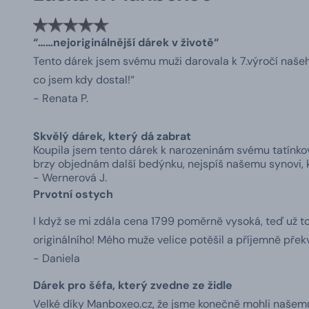
“……nejoriginálnější dárek v životě“
Tento dárek jsem svému muži darovala k 7.výročí našeho 
co jsem kdy dostal!“
- Renata P.
Skvělý dárek, který dá zabrat
Koupila jsem tento dárek k narozeninám svému tatínkovi
brzy objednám další bedýnku, nejspíš našemu synovi, k
- Wernerová J.
Prvotní ostych
I když se mi zdála cena 1799 poměrně vysoká, teď už to
originálního! Mého muže velice potěšil a příjemně přek
- Daniela
Dárek pro šéfa, který zvedne ze židle
Velké díky Manboxeo.cz, že jsme konečně mohli našemu š