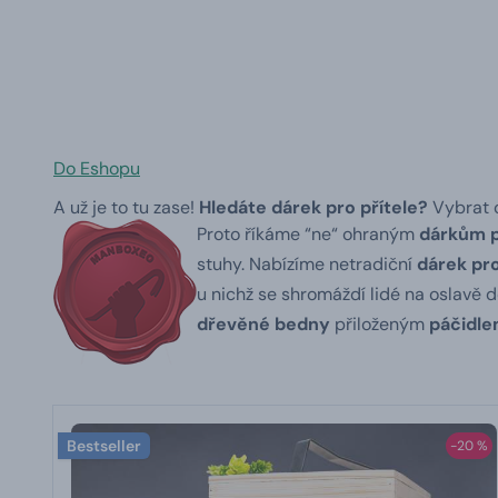
Do Eshopu
A už je to tu zase!
Hledáte dárek pro přítele?
Vybrat o
Proto říkáme “ne“ ohraným
dárkům 
stuhy.
Nabízíme netradiční
dárek pro
u nichž se shromáždí lidé na oslavě 
dřevěné bedny
přiloženým
páčidl
Bestseller
-20 %