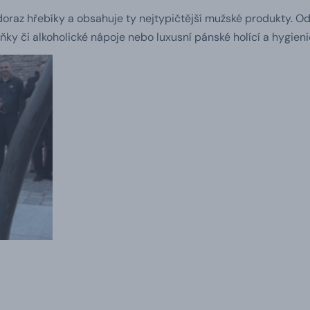
doraz hřebíky a obsahuje ty nejtypičtější mužské produkty. O
lňky či alkoholické nápoje nebo luxusní pánské holící a hygien