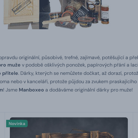
pravdu originální, působivé, trefné, zajímavé, potěšující a p
pro muže
v podobě ošklivých ponožek, papírových přání a lac
 přítele
. Dárky, kterých se nemůžete dočkat, až dorazí, protož
doma nebo v kanceláři, protože půjdou za zvukem praskajícího
em
!
Jsme
Manboxeo
a dodáváme originální dárky pro muže!
Novinka