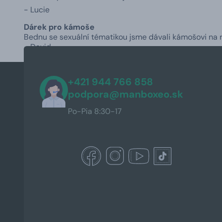
- Lucie
Dárek pro kámoše
Bednu se sexuální tématikou jsme dávali kámošovi na ro
- David
+421 944 766 858
podpora@manboxeo.sk
Po-Pia 8:30-17