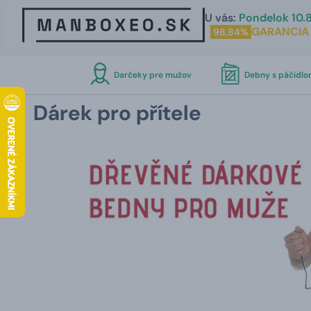
U vás:
Pondelok 10.8
GARANCIA
98,84%
Darčeky pre mužov
Debny s páčidl
Dárek pro přítele