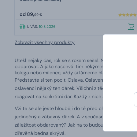
od
89,
99 €
U VÁS:
10.8.2026
Zobrazit všechny produkty
Utekl nějaký čas, rok se s rokem sešel. Nemusí to být vla
obdarovat
. A jako naschvál tím někým není nic jiného, 
kolega nebo milenec, vždy si lámeme hlavu s tím, co to
Představte si ten pocit. Oslava. Oslavencem je jeden 
oslavenci nějaký ten dárek.
Všichni z těchto dárců, ať 
reagovat na konkrétní dar. Každý z nich samozřejmě oče
Vžijte se ale ještě hlouběji do té před chvílí zmíněné s
jedinečný a zábavný dárek
. A v současné době také asi
záležitost obdarovaný? Jak na to budou reagovat všich
dřevěná bedna skrývá.