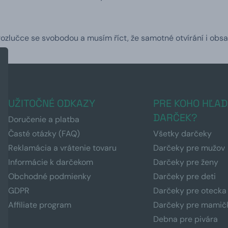
zlučce se svobodou a musím říct, že samotné otvírání i obsah 
UŽITOČNÉ ODKAZY
PRE KOHO HĽAD
DARČEK?
Doručenie a platba
Časté otázky (FAQ)
Všetky darčeky
Reklamácia a vrátenie tovaru
Darčeky pre mužov
Informácie k darčekom
Darčeky pre ženy
Obchodné podmienky
Darčeky pre deti
GDPR
Darčeky pre otecka
Affiliate program
Darčeky pre mamič
Debna pre pivára