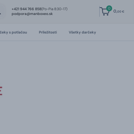
0
+421 944 766 858
(Po-Pia 8:30-17)
0,
00 €
podpora@manboxeo.sk
čeky s potlačou
Príležitosti
Všetky darčeky