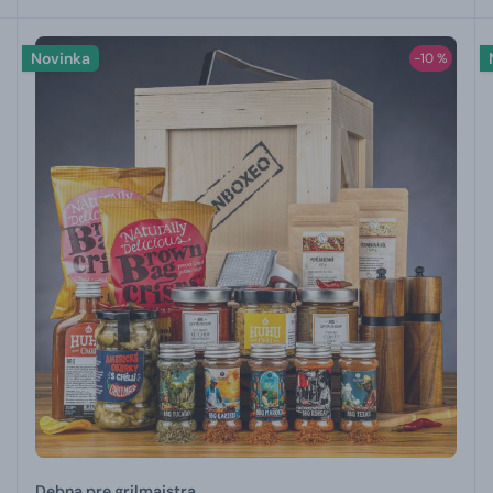
Novinka
-10 %
Debna pre grilmajstra