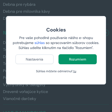
Debna pre rybára
Debna pre milovníka kávy
Debna pre fitnesáka
Cookies
NAŠE PRODUKTY
Pre vaše pohodlné používanie nášho e-shopu
Debny s páčidlom
potrebujeme
súhlas
so spracovaním súborov cookies.
Súhlas udelíte kliknutím na tlačidlo "Rozumiem".
Truhlice so zámočkom
Domáci pivovar
Nastavenia
Rozumiem
Tričká s potlačou
Personalizované darčeky
Súhlas môžete odmietnuť
tu
Pollitre s potlačou
Vychytávky & Gadgety
Drevené voňajúce kytice
Vianočné darčeky