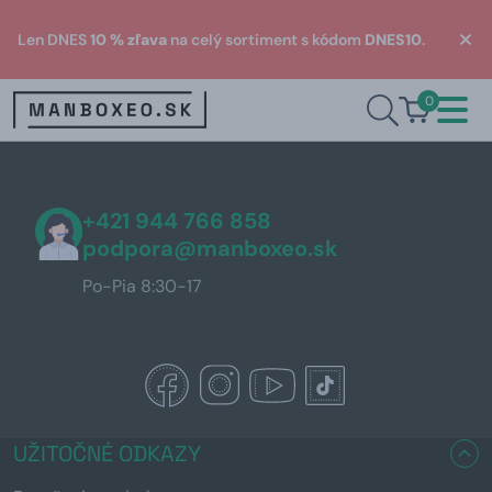
Len DNES
10 % zľava
na celý sortiment s kódom
DNES10
.
0
+421 944 766 858
podpora@manboxeo.sk
Po-Pia 8:30-17
UŽITOČNÉ ODKAZY