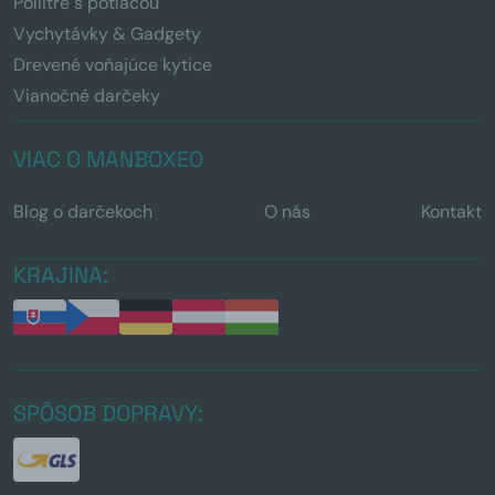
Pollitre s potlačou
Vychytávky & Gadgety
Drevené voňajúce kytice
Vianočné darčeky
VIAC O MANBOXEO
Blog o darčekoch
O nás
Kontakt
KRAJINA:
SPÔSOB DOPRAVY: