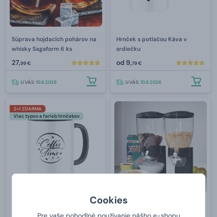
Súprava hojdacích pohárov na
Hrnček s potlačou Káva v
whisky Sagaform 6 ks
srdiečku
27,
od
9,
99 €
79 €
U VÁS:
10.8.2026
U VÁS:
10.8.2026
2+1 ZDARMA
Viac typov a farieb hrnčekov
Cookies
Hrnček s potlačou Coffee time
Praktický dávkovač cereálií
Pre vaše pohodlné používanie nášho e-shopu