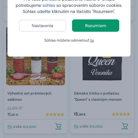
od
9,
35,
79 €
99 €
potrebujeme
súhlas
so spracovaním súborov cookies.
Súhlas udelíte kliknutím na tlačidlo "Rozumiem".
U VÁS:
10.8.2026
U VÁS:
10.8.2026
Nastavenia
Rozumiem
Vlastný text zadarmo
-15 %
Súhlas môžete odmietnuť
tu
Výhodný set prémiových
Dámske tričko s potlačou
salámov
"Queen" s vlastným menom
13,99 €
15,
11,
99 €
90 €
U VÁS:
10.8.2026
U VÁS:
10.8.2026