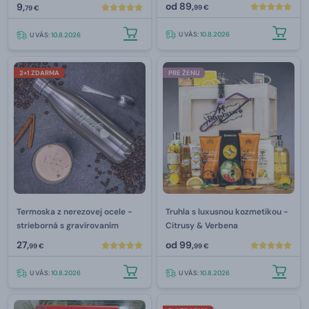
od
89,
9,
99 €
79 €
U VÁS:
10.8.2026
U VÁS:
10.8.2026
2+1 ZDARMA
PRE ŽENU
Termoska z nerezovej ocele -
Truhla s luxusnou kozmetikou -
strieborná s gravírovaním
Citrusy & Verbena
27,
od
99,
99 €
99 €
U VÁS:
10.8.2026
U VÁS:
10.8.2026