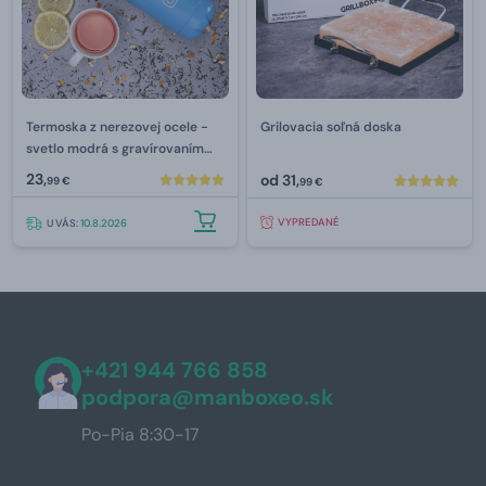
Termoska z nerezovej ocele -
Grilovacia soľná doska
svetlo modrá s gravírovaním
350 ml
23,
od
31,
99 €
99 €
VYPREDANÉ
U VÁS:
10.8.2026
+421 944 766 858
podpora@manboxeo.sk
Po-Pia 8:30-17