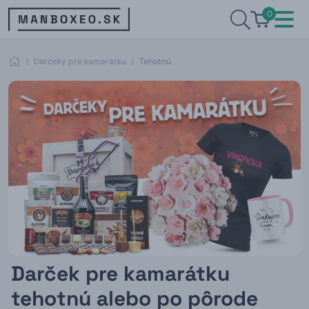
0
|
Darčeky pre kamarátku
|
Tehotnú
Darček pre kamarátku
tehotnú alebo po pôrode