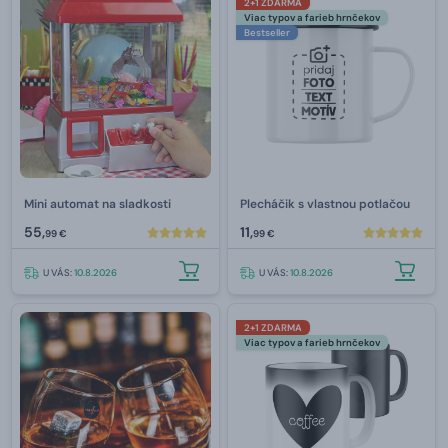
2+1 ZDARMA
Viac typov a farieb hrnčekov
Bestseller
Mini automat na sladkosti
Plecháčik s vlastnou potlačou
55,
11,
99 €
99 €
U VÁS:
10.8.2026
U VÁS:
10.8.2026
2+1 ZDARMA
Viac typov a farieb hrnčekov