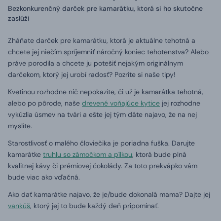
Bezkonkurenčný darček pre kamarátku, ktorá si ho skutočne
zaslúži
Zháňate darček pre kamarátku, ktorá je aktuálne tehotná a
chcete jej niečím spríjemniť náročný koniec tehotenstva? Alebo
práve porodila a chcete ju potešiť nejakým originálnym
darčekom, ktorý jej urobí radosť? Pozrite si naše tipy!
Kvetinou rozhodne nič nepokazíte, či už je kamarátka tehotná,
alebo po pôrode, naše
drevené voňajúce kytice
jej rozhodne
vykúzlia úsmev na tvári a ešte jej tým dáte najavo, že na nej
myslíte.
Starostlivosť o malého človiečika je poriadna fuška. Darujte
kamarátke
truhlu so zámočkom a pílkou
, ktorá bude plná
kvalitnej kávy či prémiovej čokolády. Za toto prekvápko vám
bude viac ako vďačná.
Ako dať kamarátke najavo, že je/bude dokonalá mama? Dajte jej
vankúš
, ktorý jej to bude každý deň pripomínať.