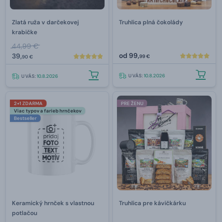
Zlatá ruža v darčekovej
Truhlica plná čokolády
krabičke
44,99 €
od
99,
39,
99 €
90 €
U VÁS:
10.8.2026
U VÁS:
10.8.2026
2+1 ZDARMA
PRE ŽENU
Viac typov a farieb hrnčekov
Bestseller
Keramický hrnček s vlastnou
Truhlica pre kávičkárku
potlačou