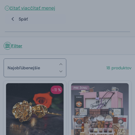
čítať viac
čítať menej
Späť
Filter
Najobľúbenejšie
18 produktov
PRE ŽENU
-11 %