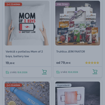
2+1 ZDARMA
PRE ŽENU
Vankúš s potlačou Mom of 2
Truhlica JERKYNATOR
boys, battery low
od
79,
19,
99 €
99 €
U VÁS:
10.8.2026
U VÁS:
10.8.2026
2+1 ZDARMA
Vypredané