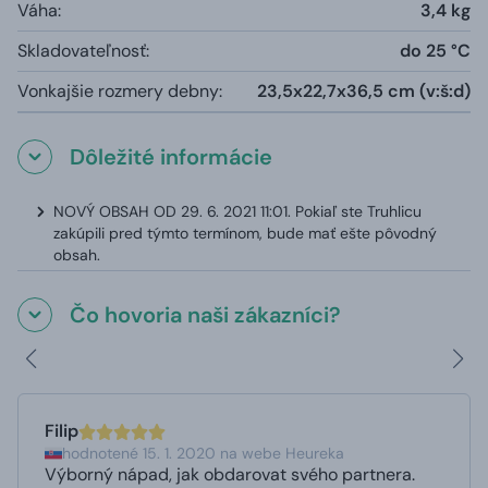
Váha:
3,4 kg
Skladovateľnosť:
do 25 °C
Vonkajšie rozmery debny:
23,5x22,7x36,5 cm (v:š:d)
Dôležité informácie
NOVÝ OBSAH OD 29. 6. 2021 11:01. Pokiaľ ste Truhlicu
zakúpili pred týmto termínom, bude mať ešte pôvodný
obsah.
Čo hovoria naši zákazníci?
Filip
hodnotené 15. 1. 2020 na webe Heureka
Výborný nápad, jak obdarovat svého partnera.