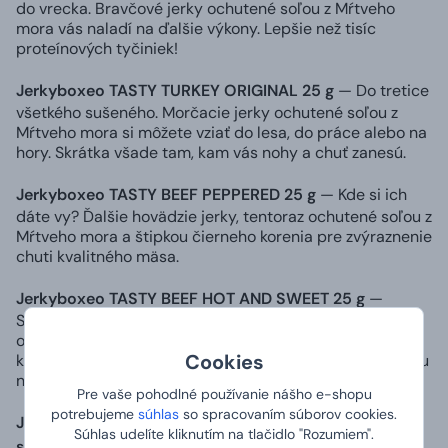
do vrecka. Bravčové jerky ochutené soľou z Mŕtveho
mora vás naladí na ďalšie výkony. Lepšie než tisíc
proteínových tyčiniek!
Jerkyboxeo TASTY TURKEY ORIGINAL 25 g
— Do tretice
všetkého sušeného. Morčacie jerky ochutené soľou z
Mŕtveho mora si môžete vziať do lesa, do práce alebo na
hory. Skrátka všade tam, kam vás nohy a chuť zanesú.
Jerkyboxeo TASTY BEEF PEPPERED 25 g
— Kde si ich
dáte vy? Ďalšie hovädzie jerky, tentoraz ochutené soľou z
Mŕtveho mora a štipkou čierneho korenia pre zvýraznenie
chuti kvalitného mäsa.
Jerkyboxeo TASTY BEEF HOT AND SWEET 25 g
—
Skvelá maškrta na cesty aj do práce. Hovädzie jerky
ochutené soľou z Mŕtveho mora a štipkou čili s
Cookies
karamelovým nádychom dodajú energiu a jemne zaštípu
na jazyku. Ideálne pre milovníkov pikantných chutí.
Pre vaše pohodlné používanie nášho e-shopu
potrebujeme
súhlas
so spracovaním súborov cookies.
Jerkyboxeo TASTY BEEF ORIGINAL s nižším obsahom
Súhlas udelíte kliknutím na tlačidlo "Rozumiem".
soli 25 g
— Menej soli, viac mäsovej chuti. Naše jerky sa