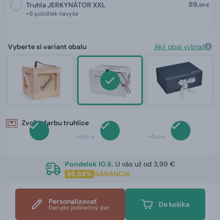
89,
Truhla JERKYNÁTOR XXL
99 €
+8 položiek navyše
Vyberte si variant obalu
Aký obal vybrať
Zvoľte farbu truhlice
+4,
+4,
00 €
00 €
Pondelok 10.8.
U vás už od 3,99 €
98,84%
GARANCIA
Personalizovať
Do košíka
Darujte jedinečný dar