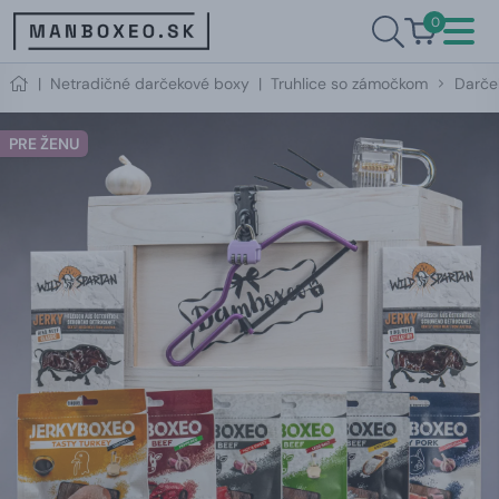
0
|
Netradičné darčekové boxy
|
Truhlice so zámočkom
Darče
PRE ŽENU