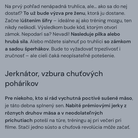
Na prvý pohľad nenápadná truhlica, ale… ako sa do nej
dostať?
To už bude výzva pre ženu
, ktorá ju dostane.
Začne l
úštením šifry
– ideálne aj ako tréning mozgu, ten
nikdy neškodí. Výsledkom bude kód, ktorým otvorí
zámok. Nepodarí sa? Nevadí!
Nasleduje pílka alebo
hrubá sila
. Alebo môžete siahnuť po truhlici
so zámkom
a sadou šperhákov
. Bude to vyžadovať trpezlivosť i
zručnosť – ale cieli čaká neopísateľné potešenie.
Jerknátor, vzbura chuťových
pohárikov
Pre niekoho, kto si rád vychutná poctivé sušené mäso
,
je táto debna splnený sen.
Nabité prémiovými jerky z
rôznych druhov mäsa a v neodolateľných
príchutiach
poteší na túre, tréningu aj pri večeri pri
filme. Stačí jedno sústo a chuťová revolúcia môže začať.