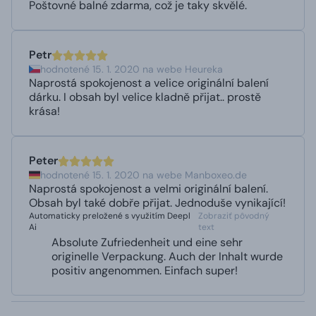
Poštovné balné zdarma, což je taky skvělé.
Petr
hodnotené 15. 1. 2020 na webe Heureka
Naprostá spokojenost a velice originální balení
dárku. I obsah byl velice kladně přijat.. prostě
krása!
Peter
hodnotené 15. 1. 2020 na webe Manboxeo.de
Naprostá spokojenost a velmi originální balení.
Obsah byl také dobře přijat. Jednoduše vynikající!
Automaticky preložené s využitím Deepl
Zobraziť pôvodný
Ai
text
Absolute Zufriedenheit und eine sehr
originelle Verpackung. Auch der Inhalt wurde
positiv angenommen. Einfach super!