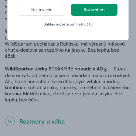
vyrába len z toho najkvalitnejšieho mäsa, preto
Nastavenia
Rozumiem
nepotrebuje glutamáty, umelé prísady ani farbivá. A
vystačí si aj s menším množstvom soli.
Súhlas môžete odmietnuť
tu
WildSpartan Jerky CLASSIC hovädzie 40 g
— Mäso s
chuťou silnou ako „býk”! Sušené hovädzie mäso
WildSpartan pochádza z Rakúska, má výraznú mäsovú
chuť a doslova sa rozplýva na jazyku. Bez lepku, bez
éčok.
WildSpartan Jerky STEAKFIRE hovädzie 40 g
— Steak
do vrecka! Jedinečné sušené hovädzie mäso z rakúskych
Álp, ktoré nenechá nikoho chladným vďaka lahodnej
kombinácii chuti steaku, papriky, jemného čili a čierneho
korenia. Mäkké mäso, ktoré sa rozplýva na jazyku. Bez
lepku, bez éčok.
Rozmery a váha