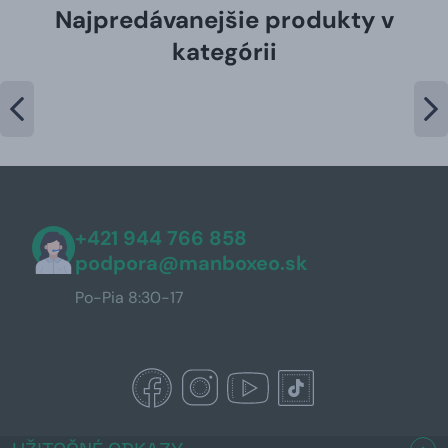
Najpredávanejšie produkty v
kategórii
+421 944 766 858
podpora@manboxeo.sk
Po-Pia 8:30-17