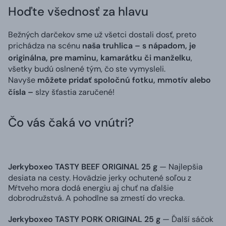
Hoďte všednosť za hlavu
Bežných darčekov sme už všetci dostali dosť, preto
prichádza na scénu
naša truhlica – s nápadom, je
originálna, pre maminu, kamarátku či manželku
,
všetky budú oslnené tým, čo ste vymysleli.
Navyše
môžete pridať spoločnú fotku, mmotív alebo
čísla –
slzy šťastia zaručené!
Čo vás čaká vo vnútri?
Jerkyboxeo TASTY BEEF ORIGINAL 25 g
— Najlepšia
desiata na cesty. Hovädzie jerky ochutené soľou z
Mŕtveho mora dodá energiu aj chuť na ďalšie
dobrodružstvá. A pohodlne sa zmestí do vrecka.
Jerkyboxeo TASTY PORK ORIGINAL 25 g
— Ďalší sáčok