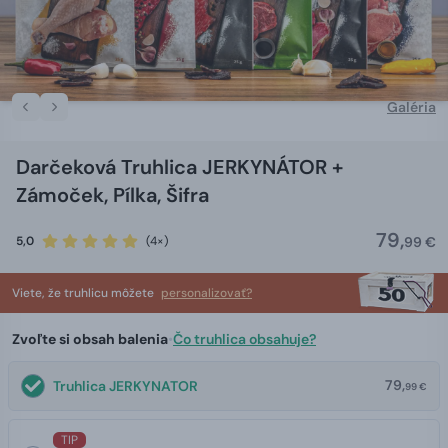
Galéria
Darčeková Truhlica JERKYNÁTOR +
Zámoček, Pílka, Šifra
79,
5,0
(4×)
99 €
Viete, že truhlicu môžete
personalizovať?
Zvoľte si obsah balenia
•
Čo truhlica obsahuje?
79,
Truhlica JERKYNATOR
99 €
TIP