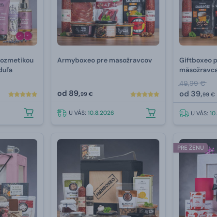
 kozmetikou
Armyboxeo pre masožravcov
Giftboxeo p
duľa
mäsožravc
49,99 €
od
89,
od
39,
99 €
99 €
U VÁS:
10.8.2026
U VÁS:
10
PRE ŽENU