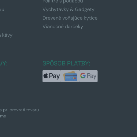
Pollitre s potlačou
ku
Vychytávky & Gadgety
Drevené voňajúce kytice
Vianočné darčeky
a kávy
a
VY:
SPÔSOB PLATBY:
pri prevzatí tovaru.
ime