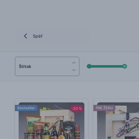
Späť
Štítok
Bestseller
PRE ŽENU
-20 %