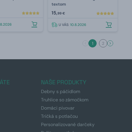
textom
15,
99 €
.8.2026
U VÁS:
10.8.2026
1
2
ÁTE
NAŠE PRODUKTY
Debny s páčidlom
Truhlice so zámočkom
Domáci pivovar
Tričká s potlačou
Personalizované darčeky