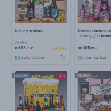
Debna pre pivára
Truhlica s luxusnou
- Upokojujúca levan
79,99 €
od
63,
od
109,
99 €
99 €
U VÁS:
10.8.2026
U VÁS:
10.8.2026
Bestseller
PRE ŽENU
-20 %