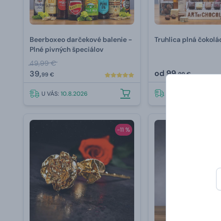
Beerboxeo darčekové balenie -
Truhlica plná čokolá
Plné pivných špeciálov
49,99 €
od
99,
39,
99 €
99 €
U VÁS:
10.8.2026
U VÁS:
10.8.2026
-11 %