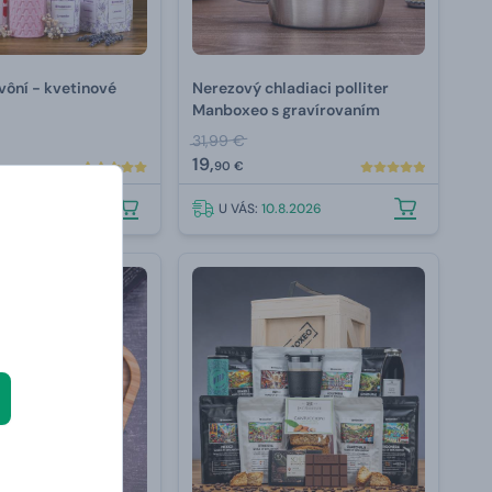
 vôní - kvetinové
Nerezový chladiaci polliter
Manboxeo s gravírovaním
31,99 €
19,
90 €
.8.2026
U VÁS:
10.8.2026