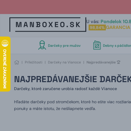
U vás:
Pondelok 10.8
GARANCIA
98,84%
Darčeky pre mužov
Debny s páčidl
|
Príležitosti
|
Darčeky na Vianoce
|
Najpredávanejšie 🏆
NAJPREDÁVANEJŠIE DARČEK
Darčeky, ktoré zaručene urobia radosť každé Vianoce
Hľadáte darčeky pod stromčekom, ktoré ho ešte viac rozžiaria
ponuky a máte istotu, že nešliapnete vedľa.