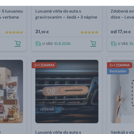
- S luxusnou
Luxusná vôňa do auta s
Zdobená sv
& verbena
gravírovaním –⁠ šedá + 3 náplne
dóze - Lev
31,
od
17,
99 €
99 €
U VÁS:
10.8.2026
U VÁS:
10
2+1 ZDARMA
2+1 ZDARMA
Bestseller
y
Luxusná vôňa do auta s
Vankúš s vl