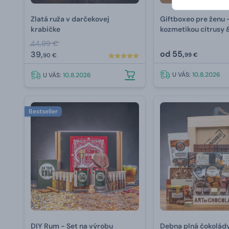
Zlatá ruža v darčekovej
Giftboxeo pre ženu 
krabičke
kozmetikou citrusy 
44,99 €
od
55,
39,
99 €
90 €
U VÁS:
10.8.2026
U VÁS:
10.8.2026
Bestseller
DIY Rum - Set na výrobu
Debna plná čokolád