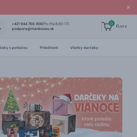
0
+421 944 766 858
(Po-Pia 8:30-17)
0,
00 €
podpora@manboxeo.sk
čeky s potlačou
Príležitosti
Všetky darčeky