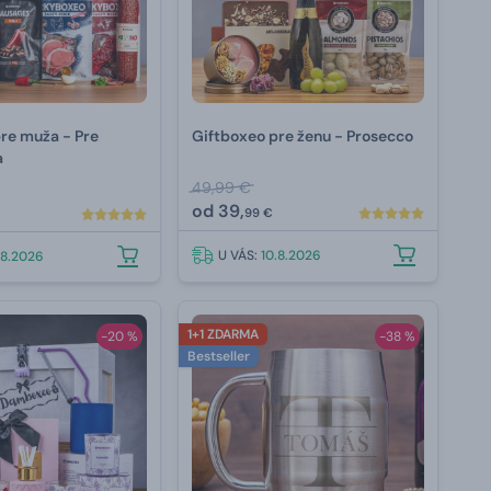
re muža - Pre
Giftboxeo pre ženu - Prosecco
a
49,99 €
od
39,
99 €
U VÁS:
10.8.2026
.8.2026
1+1 ZDARMA
-20 %
-38 %
Bestseller