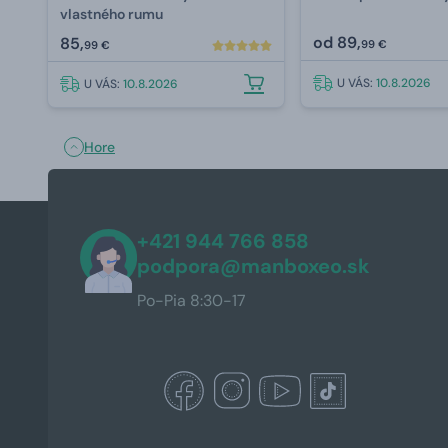
vlastného rumu
od
89,
85,
99 €
99 €
U VÁS:
10.8.2026
U VÁS:
10.8.2026
Hore
+421 944 766 858
podpora@manboxeo.sk
Po-Pia 8:30-17