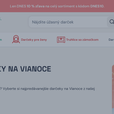
Len DNES
10 % zľava
na celý sortiment s kódom
DNES10
.
.
om
Darčeky pre ženy
Truhlice so zámočkom
Dar
Y NA VIANOCE
? Vyberte si najpredávanejšie darčeky na Vianoce z našej