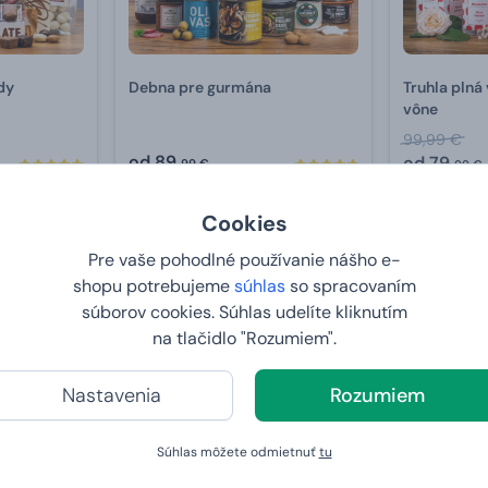
dy
Debna pre gurmána
Truhla plná
vône
99,99 €
od
89,
od
79,
99 €
99 €
U VÁS:
10.8.2026
U VÁS:
10
Cookies
Pre vaše pohodlné používanie nášho e-
shopu potrebujeme
súhlas
so spracovaním
2+1 ZDARMA
Bestseller
súborov cookies. Súhlas udelíte kliknutím
na tlačidlo "Rozumiem".
Nastavenia
Rozumiem
Súhlas môžete odmietnuť
tu