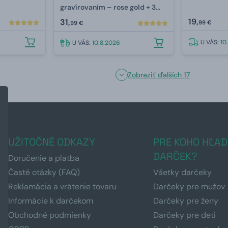
gravírovaním –⁠ rose gold + 3
náplne
19,
31,
99 €
99 €
U VÁS:
10
U VÁS:
10.8.2026
Zobraziť ďalších 17
UŽITOČNÉ ODKAZY
PRE KOHO HĽAD
DARČEK?
Doručenie a platba
Časté otázky (FAQ)
Všetky darčeky
Reklamácia a vrátenie tovaru
Darčeky pre mužov
Informácie k darčekom
Darčeky pre ženy
Obchodné podmienky
Darčeky pre deti