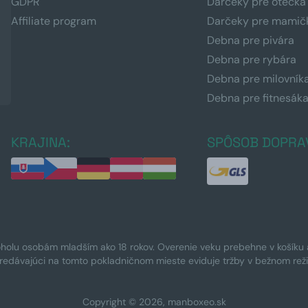
GDPR
Darčeky pre otecka
Affiliate program
Darčeky pre mamič
Debna pre pivára
Debna pre rybára
Debna pre milovník
Debna pre fitnesák
KRAJINA:
SPÔSOB DOPRA
oholu osobám mladším ako 18 rokov. Overenie veku prebehne v košíku a 
Predávajúci na tomto pokladničnom mieste eviduje tržby v bežnom rež
Copyright © 2026, manboxeo.sk