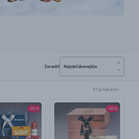
Zoradiť
Najobľúbenejšie
37 produktov
-20 %
-20 %