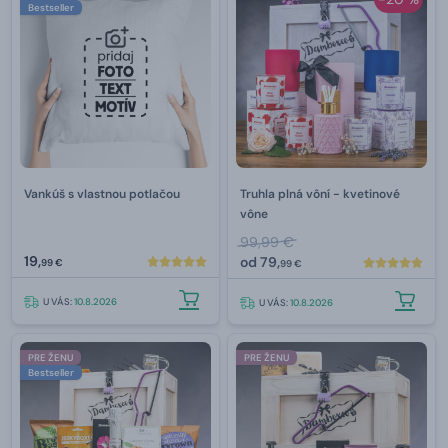
Bestseller
Vankúš s vlastnou potlačou
Truhla plná vôní - kvetinové
vône
99,99 €
19,
od
79,
99 €
99 €
U VÁS:
10.8.2026
U VÁS:
10.8.2026
PRE ŽENU
PRE ŽENU
Bestseller