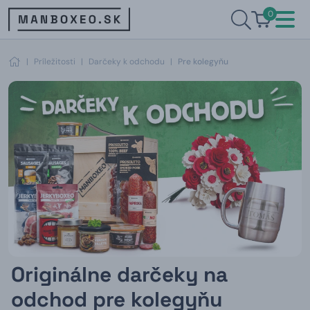
0
|
Príležitosti
|
Darčeky k odchodu
|
Pre kolegyňu
Originálne darčeky na
odchod pre kolegyňu