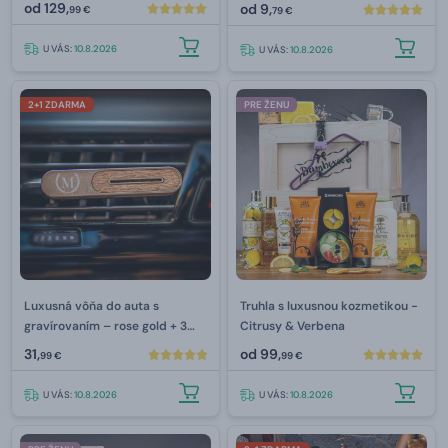
od
129,
od
9,
99 €
79 €
U VÁS:
10.8.2026
U VÁS:
10.8.2026
2+1 ZDARMA
PRE ŽENU
Luxusná vôňa do auta s
Truhla s luxusnou kozmetikou -
gravírovaním –⁠ rose gold + 3
Citrusy & Verbena
náplne
31,
od
99,
99 €
99 €
U VÁS:
10.8.2026
U VÁS:
10.8.2026