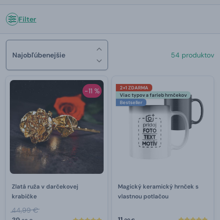
Filter
Najobľúbenejšie
54 produktov
2+1 ZDARMA
-11 %
Viac typov a farieb hrnčekov
Bestseller
Zlatá ruža v darčekovej
Magický keramický hrnček s
krabičke
vlastnou potlačou
44,99 €
11,
39,