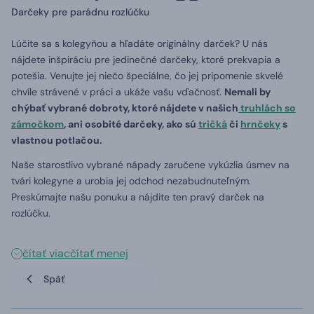
Darčeky pre parádnu rozlúčku
Lúčite sa s kolegyňou a hľadáte originálny darček? U nás
nájdete inšpiráciu pre jedinečné darčeky, ktoré prekvapia a
potešia. Venujte jej niečo špeciálne, čo jej pripomenie skvelé
chvíle strávené v práci a ukáže vašu vďačnosť.
Nemali by
chýbať vybrané dobroty, ktoré nájdete v našich
truhlách so
zámočkom
, ani osobité darčeky, ako sú
tričká
či
hrnčeky
s
vlastnou potlačou.
Naše starostlivo vybrané nápady zaručene vykúzlia úsmev na
tvári kolegyne a urobia jej odchod nezabudnuteľným.
Preskúmajte našu ponuku a nájdite ten pravý darček na
rozlúčku.
čítať viac
čítať menej
Späť