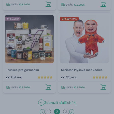
U VÁS:
10.8.2026
U VÁS:
10.8.2026
PRE ŽENU
2+1 ZDARMA
Truhlica pre gurmánku
MiniKlon Plyšová medvedica
od
89,
od
35,
99 €
99 €
U VÁS:
10.8.2026
U VÁS:
10.8.2026
Zobraziť ďalších 14
1
2
3