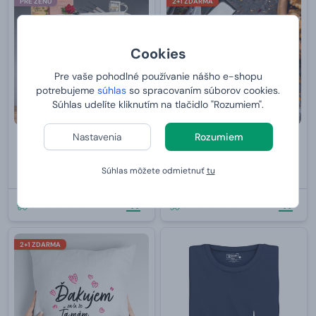
PRE ŽENU
2+1 ZDARMA
Cookies
Pre vaše pohodlné používanie nášho e-shopu
potrebujeme
súhlas
so spracovaním súborov cookies.
Súhlas udelíte kliknutím na tlačidlo "Rozumiem".
Nastavenia
Rozumiem
Truhla s luxusnou kozmetikou -
Plniaci kovový zapaľovač -
Divoká ruža
strieborný s gravírovaním
Súhlas môžete odmietnuť
tu
od
109,
23,
99 €
99 €
U VÁS:
10.8.2026
U VÁS:
10.8.2026
2+1 ZDARMA