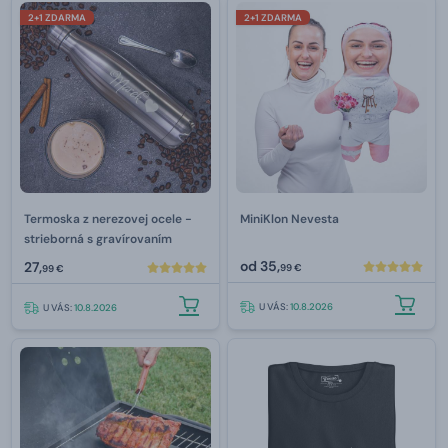
2+1 ZDARMA
2+1 ZDARMA
Termoska z nerezovej ocele -
MiniKlon Nevesta
strieborná s gravírovaním
od
35,
27,
99 €
99 €
U VÁS:
10.8.2026
U VÁS:
10.8.2026