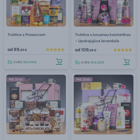
Truhlica s Proseccom
Truhlica s luxusnou kozmetikou
- Upokojujúca levanduľa
od
89,
od
109,
99 €
99 €
U VÁS:
10.8.2026
U VÁS:
10.8.2026
PRE ŽENU
PRE ŽENU