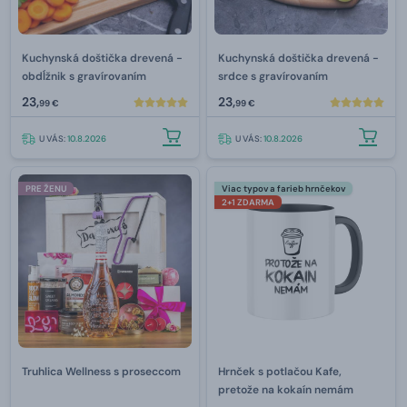
Kuchynská doštička drevená -
Kuchynská doštička drevená -
obdĺžnik s gravírovaním
srdce s gravírovaním
23,
23,
99 €
99 €
U VÁS:
10.8.2026
U VÁS:
10.8.2026
PRE ŽENU
Viac typov a farieb hrnčekov
2+1 ZDARMA
Truhlica Wellness s proseccom
Hrnček s potlačou Kafe,
pretože na kokaín nemám