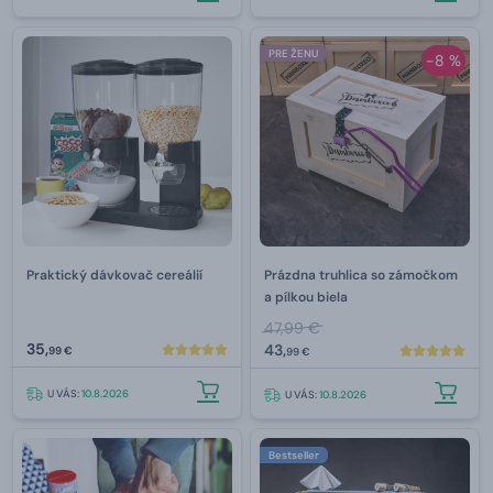
PRE ŽENU
-8 %
Praktický dávkovač cereálií
Prázdna truhlica so zámočkom
a pílkou biela
47,99 €
35,
43,
99 €
99 €
U VÁS:
10.8.2026
U VÁS:
10.8.2026
Bestseller