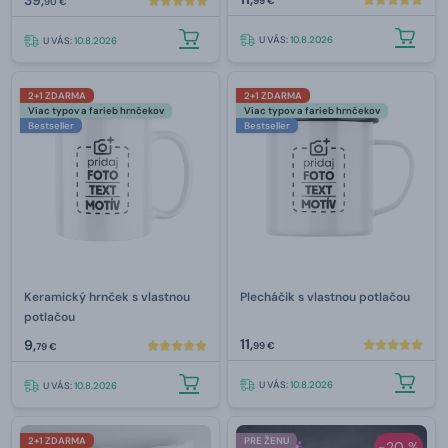
99 €
90 €
U VÁS:
10.8.2026
U VÁS:
10.8.2026
2+1 ZDARMA
2+1 ZDARMA
Viac typov a farieb hrnčekov
Viac typov a farieb hrnčekov
Bestseller
Bestseller
Keramický hrnček s vlastnou
Plecháčik s vlastnou potlačou
potlačou
11,
9,
99 €
79 €
U VÁS:
10.8.2026
U VÁS:
10.8.2026
2+1 ZDARMA
PRE ŽENU
-20 %