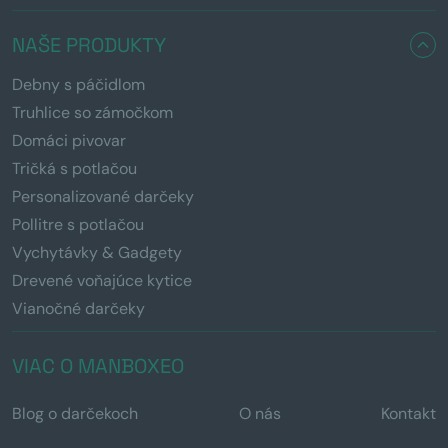
NAŠE PRODUKTY
Debny s páčidlom
Truhlice so zámočkom
Domáci pivovar
Tričká s potlačou
Personalizované darčeky
Pollitre s potlačou
Vychytávky & Gadgety
Drevené voňajúce kytice
Vianočné darčeky
VIAC O MANBOXEO
Blog o darčekoch
O nás
Kontakt