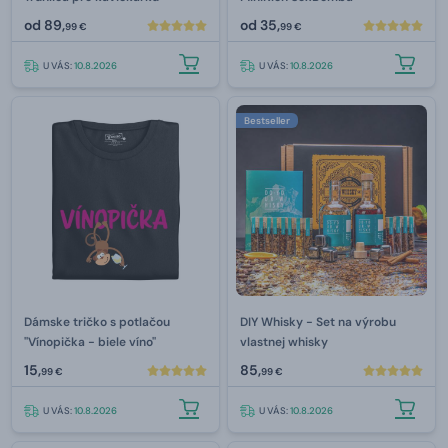
od
89,
od
35,
99 €
99 €
U VÁS:
10.8.2026
U VÁS:
10.8.2026
Bestseller
Dámske tričko s potlačou
DIY Whisky - Set na výrobu
"Vínopička - biele víno"
vlastnej whisky
15,
85,
99 €
99 €
U VÁS:
10.8.2026
U VÁS:
10.8.2026