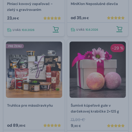
Plniaci kovový zapaľovač -
MiniKlon Neposlušné dievča
zlatý s gravírovaním
od
35,
23,
99 €
99 €
U VÁS:
10.8.2026
U VÁS:
10.8.2026
PRE ŽENU
-29 %
Truhlica pre mäsožravkyňu
Šumivé kúpeľové gule v
darčekovej krabičke 2×125 g
13,99 €
od
89,
9,
99 €
90 €