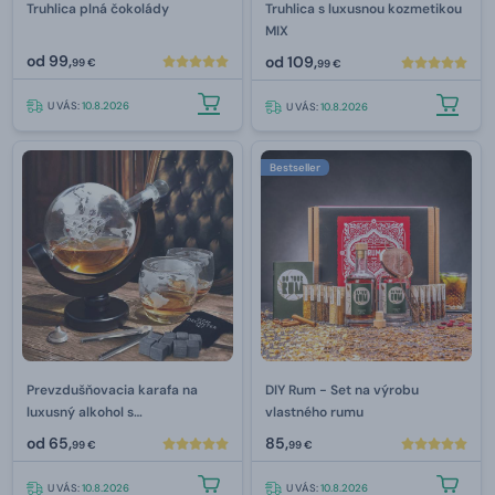
Truhlica plná čokolády
Truhlica s luxusnou kozmetikou
MIX
od
99,
od
109,
99 €
99 €
U VÁS:
10.8.2026
U VÁS:
10.8.2026
Bestseller
Prevzdušňovacia karafa na
DIY Rum - Set na výrobu
luxusný alkohol s
vlastného rumu
príslušenstvom 850 ml
od
65,
85,
99 €
99 €
U VÁS:
10.8.2026
U VÁS:
10.8.2026