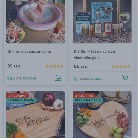
Gril na rolovanú zmrzlinu
DIY Gin - Set na výrobu
vlastného ginu
39,
85,
99 €
99 €
U VÁS:
10.8.2026
U VÁS:
10.8.2026
2+1 ZDARMA
2+1 ZDARMA
PERSONALIZÁCIA
PERSONALIZÁCIA
Bestseller