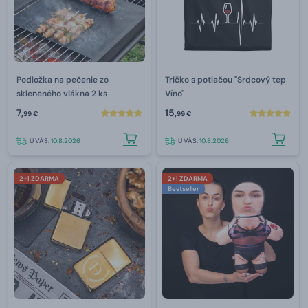
Podložka na pečenie zo
Tričko s potlačou "Srdcový tep
skleneného vlákna 2 ks
Víno"
7,
15,
99 €
99 €
U VÁS:
10.8.2026
U VÁS:
10.8.2026
2+1 ZDARMA
2+1 ZDARMA
Bestseller