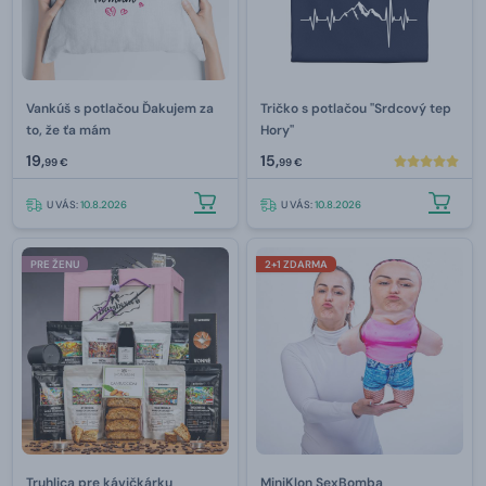
Vankúš s potlačou Ďakujem za
Tričko s potlačou "Srdcový tep
to, že ťa mám
Hory"
19,
15,
99 €
99 €
U VÁS:
10.8.2026
U VÁS:
10.8.2026
PRE ŽENU
2+1 ZDARMA
Truhlica pre kávičkárku
MiniKlon SexBomba