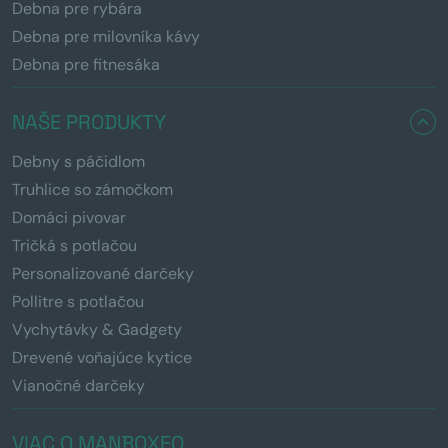
Debna pre rybára
Debna pre milovníka kávy
Debna pre fitnesáka
NAŠE PRODUKTY
Debny s páčidlom
Truhlice so zámočkom
Domáci pivovar
Tričká s potlačou
Personalizované darčeky
Pollitre s potlačou
Vychytávky & Gadgety
Drevené voňajúce kytice
Vianočné darčeky
VIAC O MANBOXEO