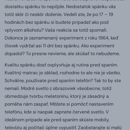
dostatku spánku to nepôjde.
Nedostatok spánku vás
totiž skôr či neskôr doženie.
Vedeli ste, že po 17 – 19
hodinách bez spánku si budete pripadať ako pod
vplyvom alkoholu?
Vaša reakcia sa totiž spomalí.
Dokonca je zaznamenaný experiment z roku 1964, keď
človek vydržal asi 11 dní bez spánku.
Ako experiment
dopadol?
To presne nevieme, ale skúšať to nebudeme.
Kvalitu spánku dosť ovplyvňuje aj rutina pred spaním.
Kvalitný matrac je základ, rozhodne to ale nie je všetko.
Schválne, používate pred spaním telefón?
Tak to by ste
nemali.
Modré svetlo z obrazoviek všeobecne, totiž
obmedzuje tvorbu melatonínu, ktorý je zásadný a
pomáha nám zaspať.
Môžete si pomôcť nastavením
telefónu, kde si naopak zapnete červené svetlo.
V
ideálnom prípade ale pred spaním skúste mobily,
televíziu aj počítač úplne vypustiť.
Zaobstarajte si malú