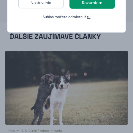
Bizarné zvyklosti na sviatok
Top 10 nepodarených
Nastavenia
Rozumiem
zamilovaných v rôznych
veľkonočných baránkov
kútoch sveta
Súhlas môžete odmietnuť
tu
ĎALŠIE ZAUJÍMAVÉ ČLÁNKY
Dátum:
7. 5. 2026
/ minút čítania