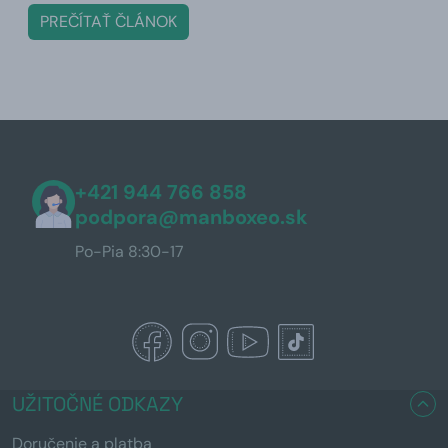
PREČÍTAŤ ČLÁNOK
+421 944 766 858
podpora@manboxeo.sk
Po-Pia 8:30-17
UŽITOČNÉ ODKAZY
Doručenie a platba