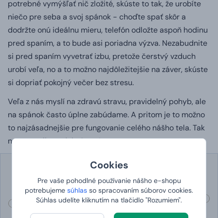
potrebné vymýšľať nič zložité, skúste to tak, že urobíte
niečo pre seba a svoj spánok - choďte spať skôr a
dodržte onú ideálnu mieru, telefón odložte aspoň hodinu
pred spaním, a to bude asi poriadna výzva.
Nezabudnite
si pred spaním vyvetrať izbu, pretože čerstvý vzduch
urobí veľa, no a to možno najdôležitejšie na záver, skúste
si dopriať pokojný večer bez stresu.
Veľa z nás myslí na zdravú stravu, pravidelný pohyb, ale
na spánok často úplne zabúdame.
A pritom je to možno
to najzásadnejšie pre fungovanie celého nášho tela.
Tak
na to myslite a dobrú noc!
Cookies
Pre vaše pohodlné používanie nášho e-shopu
potrebujeme
súhlas
so spracovaním súborov cookies.
Súhlas udelíte kliknutím na tlačidlo "Rozumiem".