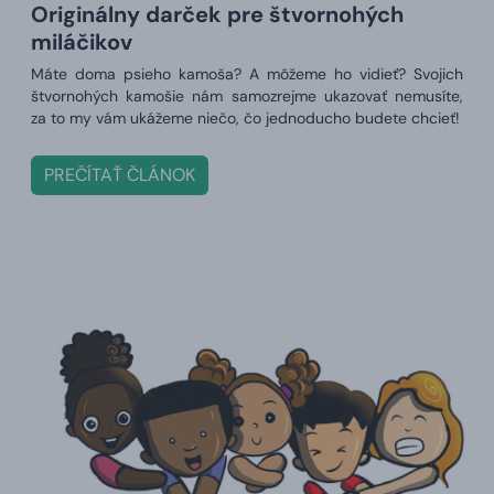
Originálny darček pre štvornohých
miláčikov
Máte doma psieho kamoša? A môžeme ho vidieť? Svojich
štvornohých kamošie nám samozrejme ukazovať nemusíte,
za to my vám ukážeme niečo, čo jednoducho budete chcieť!
PREČÍTAŤ ČLÁNOK