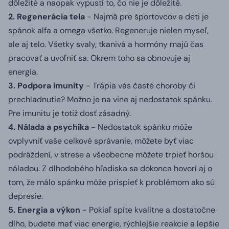
dôležité a naopak vypustí to, čo nie je dôležité.
2.
Regenerácia tela
- Najmä pre športovcov a deti je
spánok alfa a omega všetko.
Regeneruje nielen myseľ,
ale aj telo.
Všetky svaly, tkanivá a hormóny majú čas
pracovať a uvoľniť sa.
Okrem toho sa obnovuje aj
energia.
3. Podpora imunity
- Trápia vás časté choroby či
prechladnutie?
Možno je na vine aj nedostatok spánku.
Pre imunitu je totiž dosť zásadný.
4. Nálada a psychika
- Nedostatok spánku môže
ovplyvniť vaše celkové správanie, môžete byť viac
podráždení, v strese a všeobecne môžete trpieť horšou
náladou.
Z dlhodobého hľadiska sa dokonca hovorí aj o
tom, že málo spánku môže prispieť k problémom ako sú
depresie.
5. Energia a výkon
- Pokiaľ spíte kvalitne a dostatočne
dlho, budete mať viac energie, rýchlejšie reakcie a lepšie