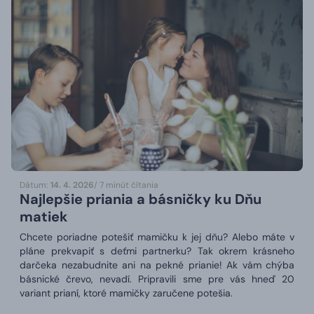
Dátum:
14. 4. 2026
/ 7 minút čítania
Najlepšie priania a básničky ku Dňu
matiek
Chcete poriadne potešiť mamičku k jej dňu? Alebo máte v
pláne prekvapiť s deťmi partnerku? Tak okrem krásneho
darčeka nezabudnite ani na pekné prianie! Ak vám chýba
básnické črevo, nevadí. Pripravili sme pre vás hneď 20
variant prianí, ktoré mamičky zaručene potešia.