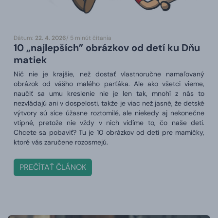
Dátum:
22. 4. 2026
/ 5 minút čítania
10 „najlepších” obrázkov od detí ku Dňu
matiek
Nič nie je krajšie, než dostať vlastnoručne namaľovaný
obrázok od vášho malého parťáka. Ale ako všetci vieme,
naučiť sa umu kreslenie nie je len tak, mnohí z nás to
nezvládajú ani v dospelosti, takže je viac než jasné, že detské
výtvory sú síce úžasne roztomilé, ale niekedy aj nekonečne
vtipné, pretože nie vždy v nich vidíme to, čo naše deti.
Chcete sa pobaviť? Tu je 10 obrázkov od detí pre mamičky,
ktoré vás zaručene rozosmejú.
PREČÍTAŤ ČLÁNOK