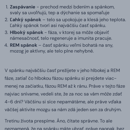
Zaspávanie
- prechod medzi bdením a spánkom,
svaly sa uvoľňujú, tep a dýchanie sa spomaľuje
Ľahký spánok
– telo sa upokojuje a klesá jeho teplota.
Ľahký spánok tvorí asi najväčšiu časť spánku.
Hlboký spánok
- fáza, v ktorej sa môže objaviť
námesačnosť, telo regeneruje a imunita pracuje.
REM spánok
– časť spánku veľmi bohatá na sny,
mozog je aktívny, ale telo plne nehybné.
V spánku najväčšiu časť prežijete v jeho hlbokej a REM
fáze, zatiaľ čo hlbokou fázou spánku si prejdete viac-
menej na začiatku, fázou REM až k ránu.
Práve v tejto fáze
najviac snívame, vedeli ste, že za noc sa vám môže zdať
4-6 dní?
Väčšinu si síce nepamätáme, ale práve vďaka
väčšej aktivite mozgu sa nám zdá jeden sen za druhým.
Tretinu života prespíme.
Áno, čítate správne.
To ale
neznamená, že na spánku máte ubrať, práve naopak, bez