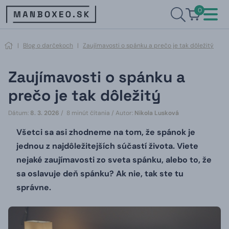
0
|
Blog o darčekoch
|
Zaujímavosti o spánku a prečo je tak dôležitý
Zaujímavosti o spánku a
prečo je tak dôležitý
Dátum:
8. 3. 2026
/ 8 minút čítania /
Autor:
Nikola Lusková
Všetci sa asi zhodneme na tom, že spánok je
jednou z najdôležitejších súčastí života.
Viete
nejaké zaujímavosti zo sveta spánku, alebo to, že
sa oslavuje deň spánku?
Ak nie, tak ste tu
správne.