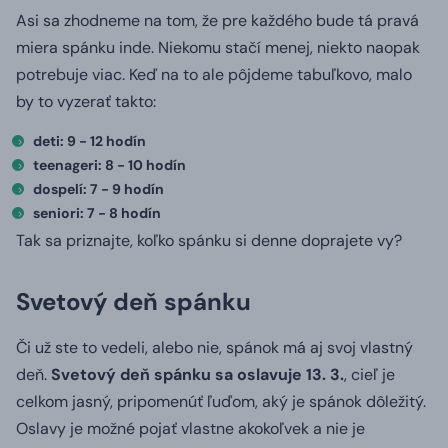
Asi sa zhodneme na tom, že pre každého bude tá pravá
miera spánku inde.
Niekomu stačí menej, niekto naopak
potrebuje viac.
Keď na to ale pôjdeme tabuľkovo, malo
by to vyzerať takto:
deti: 9 - 12 hodín
teenageri: 8 - 10 hodín
dospelí: 7 - 9 hodín
seniori: 7 - 8 hodín
Tak sa priznajte, koľko spánku si denne doprajete vy?
Svetový deň spánku
Či už ste to vedeli, alebo nie, spánok má aj svoj vlastný
deň.
Svetový deň spánku sa oslavuje 13. 3.
, cieľ je
celkom jasný, pripomenúť ľuďom, aký je spánok dôležitý.
Oslavy je možné pojať vlastne akokoľvek a nie je