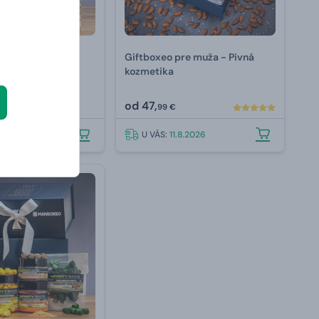
re muža - Plné
Giftboxeo pre muža - Pivná
kozmetika
od
47,
99 €
.8.2026
U VÁS:
11.8.2026