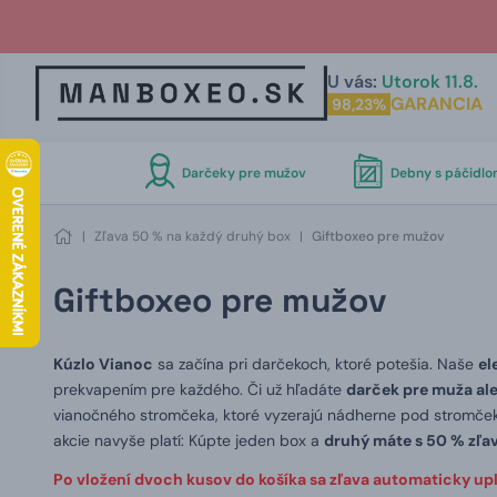
U vás:
Utorok 11.8.
GARANCIA
98,23%
Darčeky pre mužov
Debny s páčidl
|
Zľava 50 % na každý druhý box
|
Giftboxeo pre mužov
Giftboxeo pre mužov
Kúzlo Vianoc
sa začína pri darčekoch, ktoré potešia. Naše
el
prekvapením pre každého. Či už hľadáte
darček pre muža al
vianočného stromčeka, ktoré vyzerajú nádherne pod stromček
akcie navyše platí: Kúpte jeden box a
druhý máte s 50 % zľa
Po vložení dvoch kusov do košíka sa zľava automaticky upl