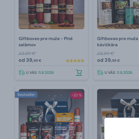
Giftboxeo pre muža - Plné
Giftboxeo pre muža 
salámov
kávičkára
49,99 €
49,99 €
od
39,
od
39,
99 €
99 €
U VÁS:
11.8.2026
U VÁS:
11.8.2026
Bestseller
-20 %