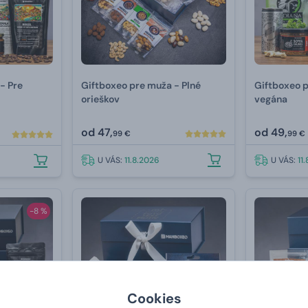
- Pre
Giftboxeo pre muža - Plné
Giftboxeo p
orieškov
vegána
od
47,
od
49,
99 €
99 €
U VÁS:
11.8.2026
U VÁS:
11
-8 %
Cookies