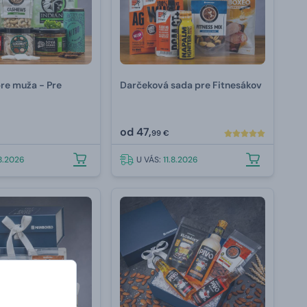
re muža - Pre
Darčeková sada pre Fitnesákov
od
47,
99 €
.8.2026
U VÁS:
11.8.2026