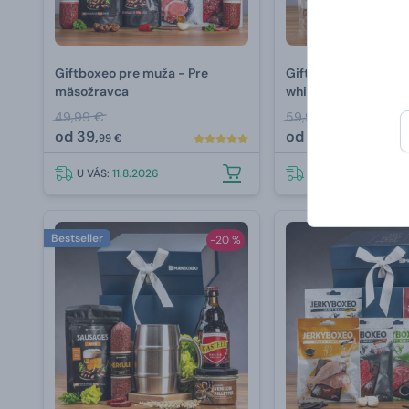
Giftboxeo pre muža - Pre
Giftboxeo pre muža 
mäsožravca
whiskára
49,99 €
59,99 €
od
39,
od
54,
99 €
99 €
U VÁS:
11.8.2026
U VÁS:
11.8.2026
Bestseller
-20 %