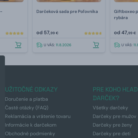
 -
Darčeková sada pre Poľovníka
Giftboxeo p
rybára
od
57,
od
47,
99 €
99 €
U VÁS:
11.8.2026
U VÁS:
11
UŽITOČNÉ ODKAZY
PRE KOHO HĽAD
DARČEK?
Doručenie a platba
Časté otázky (FAQ)
Všetky darčeky
Reklamácia a vrátenie tovaru
Darčeky pre mužov
Informácie k darčekom
Darčeky pre ženy
Obchodné podmienky
Darčeky pre deti