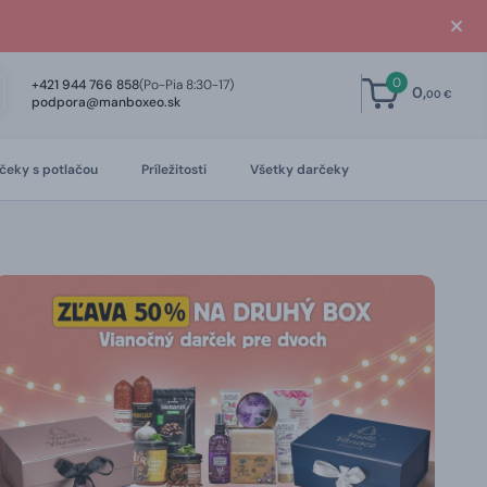
0
+421 944 766 858
(Po-Pia 8:30-17)
0,
00 €
podpora@manboxeo.sk
čeky s potlačou
Príležitosti
Všetky darčeky