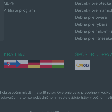
GDPR
Darčeky pre otecka
Affiliate program
Darčeky pre mamič
Debna pre pivára
Debna pre rybára
Debna pre milovník
Debna pre fitnesák
KRAJINA:
SPÔSOB DOPRA
oholu osobám mladším ako 18 rokov. Overenie veku prebehne v košíku a 
Predávajúci na tomto pokladničnom mieste eviduje tržby v bežnom rež