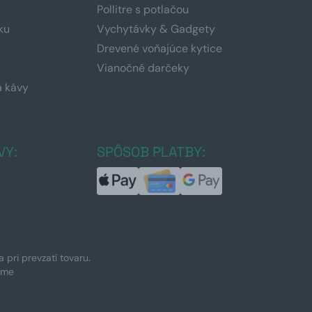
Pollitre s potlačou
ku
Vychytávky & Gadgety
Drevené voňajúce kytice
Vianočné darčeky
a kávy
a
VY:
SPÔSOB PLATBY:
pri prevzatí tovaru.
ime