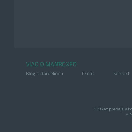
VIAC O MANBOXEO
Blog o darčekoch
O nás
Kontakt
* Zákaz predaja alk
* 