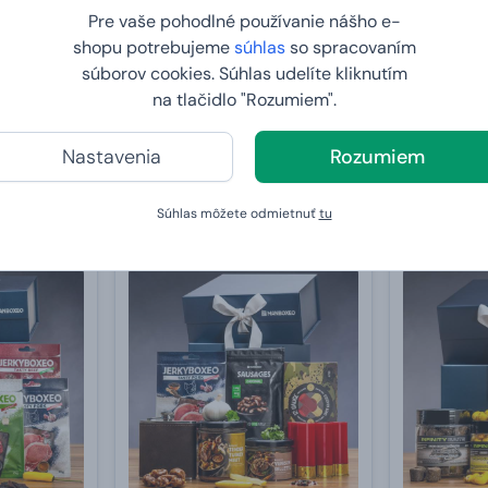
Pre vaše pohodlné používanie nášho e-
shopu potrebujeme
súhlas
so spracovaním
súborov cookies. Súhlas udelíte kliknutím
- pre
Giftboxeo pre muža - Pre
Giftboxeo p
na tlačidlo "Rozumiem".
gurmána
čokolády
Nastavenia
Rozumiem
od
47,
od
51,
99 €
99 €
U VÁS:
11.8.2026
U VÁS:
11
Súhlas môžete odmietnuť
tu