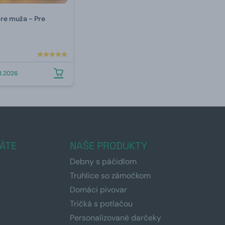
re muža - Pre
.8.2026
ÁTE
NAŠE PRODUKTY
Debny s páčidlom
Truhlice so zámočkom
Domáci pivovar
Tričká s potlačou
Personalizované darčeky