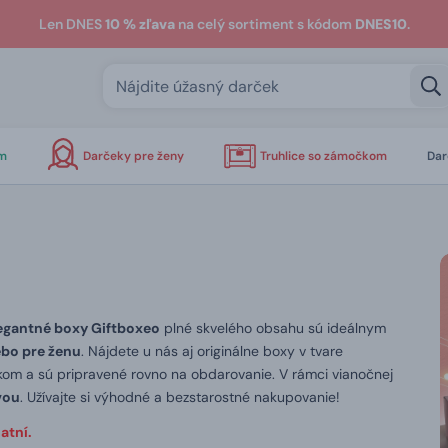
Len DNES
10 % zľava
na celý sortiment s kódom
DNES10
.
om
Darčeky pre ženy
Truhlice so zámočkom
Dar
egantné boxy Giftboxeo
plné skvelého obsahu sú ideálnym
ebo pre ženu
. Nájdete u nás aj originálne boxy v tvare
om a sú pripravené rovno na obdarovanie. V rámci vianočnej
vou
. Užívajte si výhodné a bezstarostné nakupovanie!
atní.