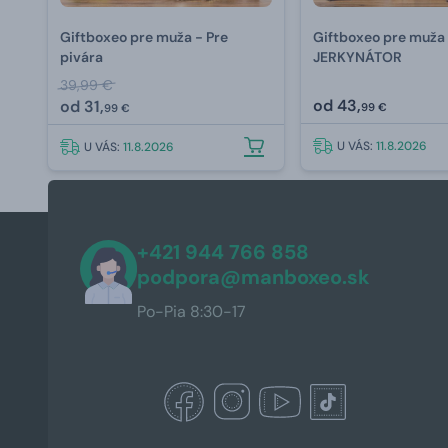
Giftboxeo pre muža - Pre
Giftboxeo pre muža
pivára
JERKYNÁTOR
39,99 €
od
43,
od
31,
99 €
99 €
U VÁS:
11.8.2026
U VÁS:
11.8.2026
+421 944 766 858
podpora@manboxeo.sk
Po-Pia 8:30-17