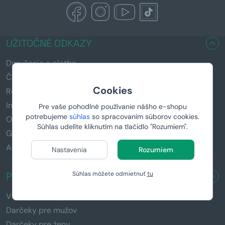
UŽITOČNÉ ODKAZY
Doručenie a platba
Časté otázky (FAQ)
Cookies
Reklamácia a vrátenie tovaru
Informácie k darčekom
Pre vaše pohodlné používanie nášho e-shopu
potrebujeme
súhlas
so spracovaním súborov cookies.
Obchodné podmienky
Súhlas udelíte kliknutím na tlačidlo "Rozumiem".
GDPR
Affiliate program
Nastavenia
Rozumiem
Súhlas môžete odmietnuť
tu
PRE KOHO HĽADÁTE DARČEK?
Všetky darčeky
Darčeky pre mužov
Darčeky pre ženy