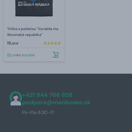
Tričko s potlačou "Vyrobila ma
Slovenská republika"
15,
99 €
U VÁS:
10.8.2026
+421 944 766 858
podpora@manboxeo.sk
Po-Pia 8:30-17