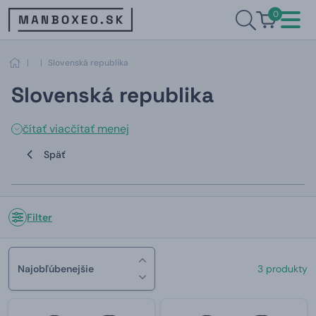
0
|
|
Slovenská republika
Slovenská republika
čítať viac
čítať menej
Späť
Filter
Najobľúbenejšie
3 produkty