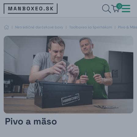
0
|
Netradičné darčekové boxy
|
Toolboxeo so šperhákom
|
Pivo & Mä
Pivo a mäso