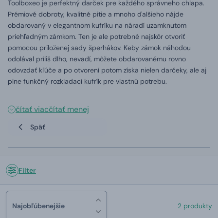
Toolboxeo je perfektný darček pre každého správneho chlapa.
Prémiové dobroty, kvalitné pitie a mnoho ďalšieho nájde
obdarovaný v elegantnom kufríku na náradí uzamknutom
priehľadným zámkom. Ten je ale potrebné najskôr otvoriť
pomocou priloženej sady šperhákov. Keby zámok náhodou
odolával príliš dlho, nevadí, môžete obdarovanému rovno
odovzdať kľúče a po otvorení potom získa nielen darčeky, ale aj
plne funkčný rozkladací kufrík pre vlastnú potrebu.
čítať viac
čítať menej
Späť
Filter
Najobľúbenejšie
2 produkty