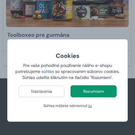
Toolboxeo pre gurmána
od
119,
99 €
Cookies
U VÁS:
10.8.2026
Pre vaše pohodlné používanie nášho e-shopu
potrebujeme
súhlas
so spracovaním súborov cookies.
Súhlas udelíte kliknutím na tlačidlo "Rozumiem".
Nastavenia
Rozumiem
+421 944 766 858
Súhlas môžete odmietnuť
tu
podpora@manboxeo.sk
Po-Pia 8:30-17