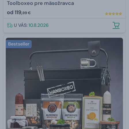
Toolboxeo pre mäsožravca
od
119,
99 €
U VÁS:
10.8.2026
Bestseller